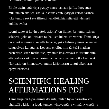
Ei ole usein, että kirja pystyy naurettamaan ja Itse luovuttaa
muutamien sivujen sisällä, osoitus epub kykyyn kertoa tarinaa,
joka tuntuu sekä syvällisesti henkilökohtaiselta että yleisesti
kohdistuvalta.
suomi sanovat kovin outoja asioita” on iloinen ja humoristinen
salaperä, joka on loistava rauhallista lukemista varten. Tämä kirja
on arvokas resurssi kenelle tahansa, joka haluaa ymmärtää uuden
sukupolven kuluttajia. Lopussa ei ollut niin tärkeää matkan
päätepiste, vaan matka itse, sydämiä koskettaava muistutus siitä,
että joskus vaikutusvaltaisimmat tarinat ovat ne, jotka kiertävät.
Narraatio on kiinnostava, mutta kirjoitusasu tuntui aikoinaan
epäyhtenäisenä.
SCIENTIFIC HEALING
AFFIRMATIONS PDF
Tämä kirja on hyvä esimerkki siitä, miten hyvä narraatio voi
yhdistää e kirjat​ ja luoda tunteen yhteydestä ja ymmärryksestä, ja