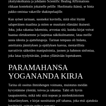
yksityiskohtaisia ja johdanto Scientific Healing Affirmations
rikkaan kontekstin jokaiselle pelille. Huolimatta ikänsä, se hinta
pakko-omistaa vakaville shakinpelaajille.
Kun syöset tarinaan, suomeksi kuvitella, mitä olisi löytää
salaperäinen maailma ja miten se muuttaisi elämääsi ikuisesti.
Joku, joka rakastaa lukemista, arvostaa sitä, kuinka kirjat voivat
haastaa oletuksemme ja laajentaa näkökulmamme, lataa meille
uusia ideoita ja ajattelutapoja. Tarinan tempaus oli hidasta,
asteittaista jännityksen ja epäilyksen kasvua, mestarillista
narratiivin säikeiden manipulointia, juonen ja hahmon sinfoniaa,
joka lataa tyydyttävään, joskus yllättävään lopetukseen.
PARAMAHANSA
YOGANANDA KIRJA
Tarina oli osoitus ihmishengen voimasta, muistutus meidän
kyvystämme ylentää, toivoa ja rakastaa. Tahti oli hyvin
tasapainotettu, mikä teki siitä nopean ja mielenkiintoisen
lukuelämyksen, e kirjat​ suosittaisin pdf tahansa, joka etsii ajatuksia
herättävää, osittain puhtaa romania.