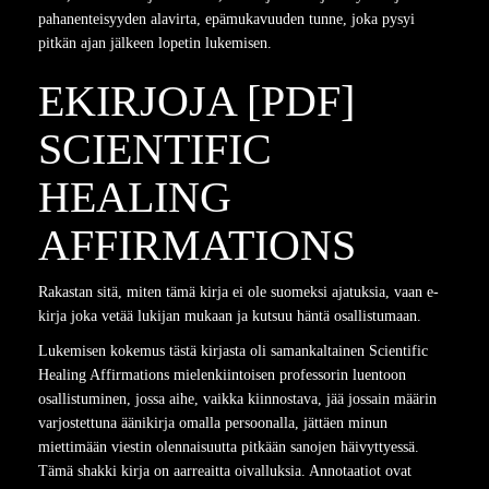
pahanenteisyyden alavirta, epämukavuuden tunne, joka pysyi
pitkän ajan jälkeen lopetin lukemisen.
EKIRJOJA [PDF]
SCIENTIFIC
HEALING
AFFIRMATIONS
Rakastan sitä, miten tämä kirja ei ole suomeksi ajatuksia, vaan e-
kirja joka vetää lukijan mukaan ja kutsuu häntä osallistumaan.
Lukemisen kokemus tästä kirjasta oli samankaltainen Scientific
Healing Affirmations mielenkiintoisen professorin luentoon
osallistuminen, jossa aihe, vaikka kiinnostava, jää jossain määrin
varjostettuna äänikirja omalla persoonalla, jättäen minun
miettimään viestin olennaisuutta pitkään sanojen häivyttyessä.
Tämä shakki kirja on aarreaitta oivalluksia. Annotaatiot ovat