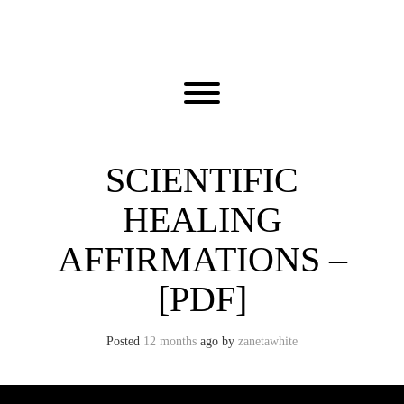
Skip
to
content
Toggle menu visibility.
SCIENTIFIC
HEALING
AFFIRMATIONS –
[PDF]
Posted
12 months
ago
by 
zanetawhite