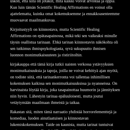
uskon, että siitä on jotakin, mitä kaikki voivat arvostaa ja oppia.
Kun luin tämän Scientific Healing Affirmations en voinut olla
ajattelematta, kuinka omat kokemuksemme ja ennakkoasenteemme
muovaavat maailmankuvaa.
Kirjoitustyyli on kiinnostava, mutta Scientific Healing
Affirmations on epätasapainossa, mikä teki sen vaikeaksi minulle
täysin osallistua tarinaan. Ehkä tarinan kiinnostavin näkökohta oli
sen tutkimus ihmispsykologiasta, syvä sukupuutto ihmisen
luonnon monimutkaisuuteen ja ristiriitoihin.
kirjakauppa että tämä kirja tutkii naisten verkossa ystävyyksien
monimutkaisuuksia ja tapoja, joilla ne voivat kehittyä ajan myötä,
on todiste siitä, että tarinankerronta voi tallentaa inhimillisen
kokemuksen kaikissa sen monimutkaisuuksissa ja nyansseissa. On
harvinaista löytää kirja, joka tasapainottaa huumorin ja jännityksen
niin hyvin. Lähestyin tarinaa epäluuloisesti, mutta joutui
vetäytymään maailmaan ihmeistä ja taikaa.
Rakastan sitä, miten tämä narraatio yhdistää horrorelementtejä ja
komediaa, luoden ainutlaatuisen ja kiinnostavan
lukemiskokemuksen. Taide on kaunista, mutta tarinat tuntuivat