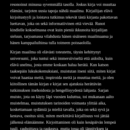
resonoinut minussa syvemmällä tasolla. Joskus kirja voi muuttaa
elämäsi, tarjoten uusia tapoja nähdä maailma. Kirjailijan elävä
kirjoitustyyli ja loistava tutkimus tekevät tästä kirjasta pakottavan
luettavan, joka on sekä informatiivinen että vievää. Runot
kindlelle kokoelmassa ovat kuin pieniä ikkunoita kirjailijan
sieluun, tarjoamassa vilahdusta hänen sisäiseen maailmaansa ja
hänen kamppailuihinsa tulla toimeen poissaololla.
Kirjan maailma oli elävästi toteutettu, täysin kehittynyt
universumi, joka tuntui sekä immersiiviseltä että aidoilta, kuin
elävä unelma, josta emme koskaan halua herätä. Kun katson
taaksepäin lukukokemuksiani, muistutan itseni siitä, miten kirjat
voivat haastaa meitä, inspiroida meitä ja muuttaa meitä, ja olen
kiitollinen tämän kirjan e kirjat​ sen ajatuksia herättävän
tutkimuksen itsehoidosta ja hengellisyydestä lahjasta. Sarjan
muisto, jota on käyty läpi vuosien kuluttua, toi mukanaan aalto
muistelmaa, muistutuksen tarinoiden voimasta ylittää aika,
koskettamaan sydämiä ja mieliä tavalla, joka on sekä syvä ja
kestava, osoitus siitä, miten merkittävä kirjallisuus voi jättää
jälkensä elämäämme. Kirjoittaminen oli kuin kesäpäivän lempeä
tuuli, rauhoittava ja raukeava, mutta jossa oli jännityksen ja