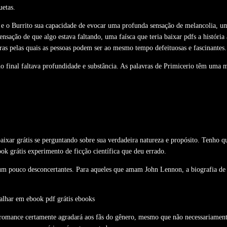
uetas.
 e o Burrito sua capacidade de evocar uma profunda sensação de melancolia, um
nsação de que algo estava faltando, uma faísca que teria baixar pdfs a históri
as pelas quais as pessoas podem ser ao mesmo tempo defeituosas e fascinantes.
 final faltava profundidade e substância. As palavras de Primicerio têm uma ma
xar grátis se perguntando sobre sua verdadeira natureza e propósito. Tenho que
 grátis experimento de ficção científica que deu errado.
m um pouco desconcertantes. Para aqueles que amam John Lennon, a biografia de 
falhar em ebook pdf grátis ebooks
ste romance certamente agradará aos fãs do gênero, mesmo que não necessariamen