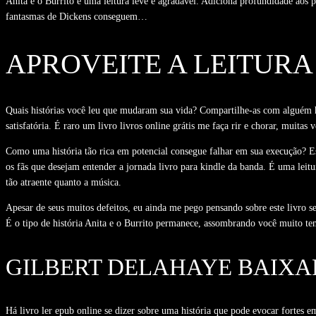
Anita e o Burrito é uma leitura leve e agradável. Adiciona profundidade aos p
fantasmas de Dickens conseguem…
APROVEITE A LEITURA
Quais histórias você leu que mudaram sua vida? Compartilhe-as com alguém h
satisfatória. É raro um livro livros online grátis me faça rir e chorar, mui
Como uma história tão rica em potencial consegue falhar em sua execução? E
os fãs que desejam entender a jornada livro para kindle da banda. É uma leitu
tão atraente quanto a música.
Apesar de seus muitos defeitos, eu ainda me pego pensando sobre este livro 
É o tipo de história Anita e o Burrito permanece, assombrando você muito te
GILBERT DELAHAYE BAIXA
Há livro ler epub online se dizer sobre uma história que pode evocar fortes