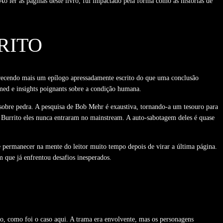
Ao ler as páginas deste livro, fui impactado pela forma como as histórias de
RITO
arecendo mais um epílogo apressadamente escrito do que uma conclusão
imed e insights poignants sobre a condição humana.
sobre pedra. A pesquisa de Bob Mehr é exaustiva, tornando-a um tesouro para
 o Burrito eles nunca entraram no mainstream. A auto-sabotagem deles é quase
 permanecer na mente do leitor muito tempo depois de virar a última página.
 que já enfrentou desafios inesperados.
to, como foi o caso aqui. A trama era envolvente, mas os personagens