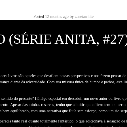
Posted
12 months
ago
by
zanetawhite
 (SÉRIE ANITA, #27
hores livros são aqueles que desafiam nossas perspectivas e nos fazem pensar de
erança diante da adversidade. Com sua mistura única de humor e pathos, este li
r sentido do presente? Há algo especial em descobrir um novo autor ou livro qu
mento. Apesar das minhas reservas, tenho que admitir que o livro tem um certo
ra bem equilibrado, com uma narrativa que fluía sem esforço, como um rio ser
cia tanto real quanto totalmente fantástico, o que adicionava à sensação de li