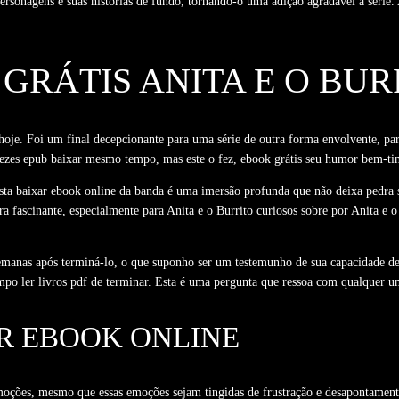
ersonagens e suas histórias de fundo, tornando-o uma adição agradável à série. 
 GRÁTIS ANITA E O BUR
oje. Foi um final decepcionante para uma série de outra forma envolvente, p
tas vezes epub baixar mesmo tempo, mas este o fez, ebook grátis seu humor bem-t
sta baixar ebook online da banda é uma imersão profunda que não deixa pedra 
ra fascinante, especialmente para Anita e o Burrito curiosos sobre por Anita e
semanas após terminá-lo, o que suponho ser um testemunho de sua capacidade de
mpo ler livros pdf de terminar. Esta é uma pergunta que ressoa com qualquer um
R EBOOK ONLINE
 emoções, mesmo que essas emoções sejam tingidas de frustração e desapontamen