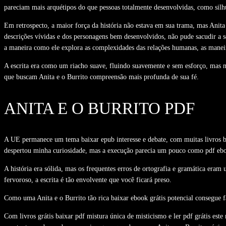
pareciam mais arquétipos do que pessoas totalmente desenvolvidas, como silh
Em retrospecto, a maior força da história não estava em sua trama, mas Anita
descrições vívidas e dos personagens bem desenvolvidos, não pude sacudir a se
a maneira como ele explora as complexidades das relações humanas, as maneir
A escrita era como um riacho suave, fluindo suavemente e sem esforço, mas no
que buscam Anita e o Burrito compreensão mais profunda de sua fé.
ANITA E O BURRITO PDF
A UE permanece um tema baixar epub interesse e debate, com muitas livros bai
despertou minha curiosidade, mas a execução parecia um pouco como pdf ebook
A história era sólida, mas os frequentes erros de ortografia e gramática era
fervoroso, a escrita é tão envolvente que você ficará preso.
Como uma Anita e o Burrito tão rica baixar ebook grátis potencial consegue 
Com livros grátis baixar pdf mistura única de misticismo e ler pdf grátis e