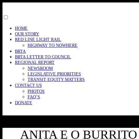
Skip
to
content
Toggle
menu
HOME
visibility.
OUR STORY
RED LINE LIGHT RAIL
HIGHWAY TO NOWHERE
BRTA
BRTA LETTER TO COUNCIL
REGIONAL REPORT
NEWSROOM
LEGISLATIVE PRIORITIES
TRANSIT EQUITY MATTERS
CONTACT US
PHOTOS
FAQ’S
DONATE
ANITA E O BURRIT