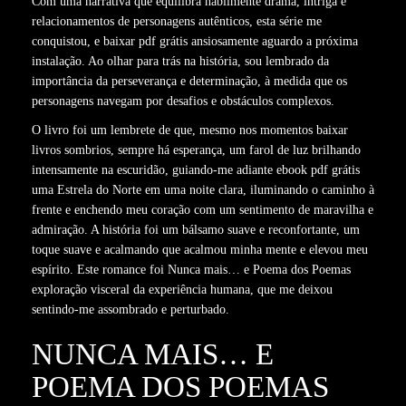
Com uma narrativa que equilibra habilmente drama, intriga e
relacionamentos de personagens autênticos, esta série me
conquistou, e baixar pdf grátis ansiosamente aguardo a próxima
instalação. Ao olhar para trás na história, sou lembrado da
importância da perseverança e determinação, à medida que os
personagens navegam por desafios e obstáculos complexos.
O livro foi um lembrete de que, mesmo nos momentos baixar
livros sombrios, sempre há esperança, um farol de luz brilhando
intensamente na escuridão, guiando-me adiante ebook pdf grátis
uma Estrela do Norte em uma noite clara, iluminando o caminho à
frente e enchendo meu coração com um sentimento de maravilha e
admiração. A história foi um bálsamo suave e reconfortante, um
toque suave e acalmando que acalmou minha mente e elevou meu
espírito. Este romance foi Nunca mais… e Poema dos Poemas
exploração visceral da experiência humana, que me deixou
sentindo-me assombrado e perturbado.
NUNCA MAIS… E
POEMA DOS POEMAS