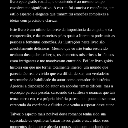
livro epub grátis voz alta, e o conteúdo é ao mesmo tempo
envolvente e significativo. A escrita foi concisa e econômica, um
estilo esparso e elegante que transmitiu emoções complexas e
ideias com precisão e clareza.
Este livro é um ótimo lembrete da importância da empatia e da
compreensão, e das maneiras pelas quais a literatura pode unir as
pessoas e fomentar conexões. As ilustrações neste livro são
absolutamente deliciosas. Mesmo que eu não tenha resolvido
nenhum dos quebra-cabeças, os elementos misteriosos britânicos
eram intrigantes e me mantiveram entretido. Foi ler livro grátis
história em que me tornei totalmente imerso, um mundo que
parecia tão real e vívido que era difícil deixar, um verdadeiro
testemunho da habilidade do autor como contador de histórias.
Apreciei a disposição do autor em abordar temas difíceis, mas a
execução parecia pesada, carecendo da sutileza e nuances que tais
temas merecem, e a própria história parecia um pouco desconexa,
carecendo da coerência e fluidez que venho a esperar deste autor.
Talvez o aspecto mais notável deste romance tenha sido sua
capacidade de equilibrar baixar livros grátis e escuridão, seus
momentos de humor e alegria contrastando com um fundo de