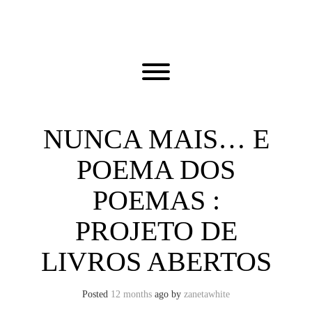
Skip
to
content
Toggle menu visibility.
NUNCA MAIS… E
POEMA DOS
POEMAS :
PROJETO DE
LIVROS ABERTOS
Posted
12 months
ago
by 
zanetawhite