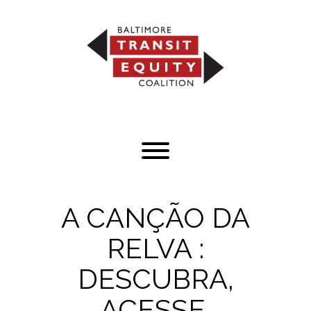
Skip
to
content
Toggle menu visibility.
A CANÇÃO DA
RELVA :
DESCUBRA,
ACESSE,