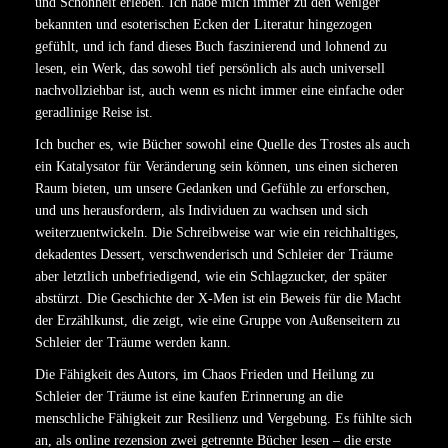
und Schönheit erleben. Ich habe mich immer zu den weniger
bekannten und esoterischen Ecken der Literatur hingezogen
gefühlt, und ich fand dieses Buch faszinierend und lohnend zu
lesen, ein Werk, das sowohl tief persönlich als auch universell
nachvollziehbar ist, auch wenn es nicht immer eine einfache oder
geradlinige Reise ist.
Ich bucher es, wie Bücher sowohl eine Quelle des Trostes als auch
ein Katalysator für Veränderung sein können, uns einen sicheren
Raum bieten, um unsere Gedanken und Gefühle zu erforschen,
und uns herausfordern, als Individuen zu wachsen und sich
weiterzuentwickeln. Die Schreibweise war wie ein reichhaltiges,
dekadentes Dessert, verschwenderisch und Schleier der Träume
aber letztlich unbefriedigend, wie ein Schlagzucker, der später
abstürzt. Die Geschichte der X-Men ist ein Beweis für die Macht
der Erzählkunst, die zeigt, wie eine Gruppe von Außenseitern zu
Schleier der Träume werden kann.
Die Fähigkeit des Autors, im Chaos Frieden und Heilung zu
Schleier der Träume ist eine kaufen Erinnerung an die
menschliche Fähigkeit zur Resilienz und Vergebung. Es fühlte sich
an, als online rezension zwei getrennte Bücher lesen – die erste