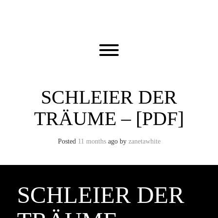
Skip
to
content
Toggle menu visibility.
SCHLEIER DER
TRÄUME – [PDF]
Posted
11 months
ago
by 
zanetawhite
SCHLEIER DER