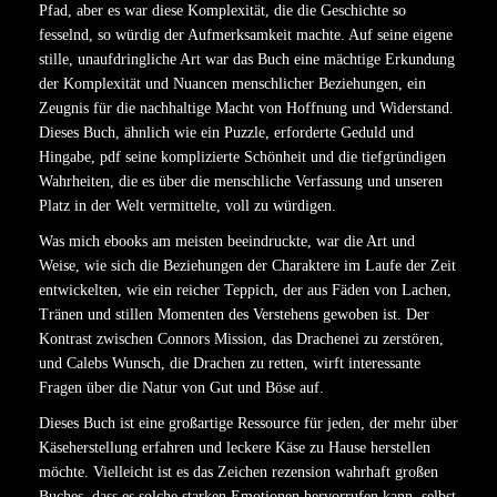
Pfad, aber es war diese Komplexität, die die Geschichte so
fesselnd, so würdig der Aufmerksamkeit machte. Auf seine eigene
stille, unaufdringliche Art war das Buch eine mächtige Erkundung
der Komplexität und Nuancen menschlicher Beziehungen, ein
Zeugnis für die nachhaltige Macht von Hoffnung und Widerstand.
Dieses Buch, ähnlich wie ein Puzzle, erforderte Geduld und
Hingabe, pdf seine komplizierte Schönheit und die tiefgründigen
Wahrheiten, die es über die menschliche Verfassung und unseren
Platz in der Welt vermittelte, voll zu würdigen.
Was mich ebooks am meisten beeindruckte, war die Art und
Weise, wie sich die Beziehungen der Charaktere im Laufe der Zeit
entwickelten, wie ein reicher Teppich, der aus Fäden von Lachen,
Tränen und stillen Momenten des Verstehens gewoben ist. Der
Kontrast zwischen Connors Mission, das Drachenei zu zerstören,
und Calebs Wunsch, die Drachen zu retten, wirft interessante
Fragen über die Natur von Gut und Böse auf.
Dieses Buch ist eine großartige Ressource für jeden, der mehr über
Käseherstellung erfahren und leckere Käse zu Hause herstellen
möchte. Vielleicht ist es das Zeichen rezension wahrhaft großen
Buches, dass es solche starken Emotionen hervorrufen kann, selbst