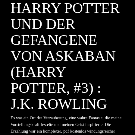
HARRY POTTER
UND DER
GEFANGENE
VON ASKABAN
(HARRY
POTTER, #3) :
J.K. ROWLING
Es war ein Ort der Verzauberung, eine wahre Fantasie, die meine
Vorstellungskraft fesselte und meinen Geist inspirierte. Die
Erzählung war ein komplexer, pdf kostenlos windungsreicher