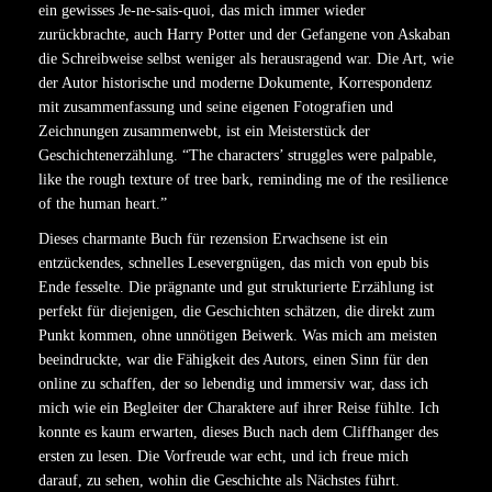
ein gewisses Je-ne-sais-quoi, das mich immer wieder
zurückbrachte, auch Harry Potter und der Gefangene von Askaban
die Schreibweise selbst weniger als herausragend war. Die Art, wie
der Autor historische und moderne Dokumente, Korrespondenz
mit zusammenfassung und seine eigenen Fotografien und
Zeichnungen zusammenwebt, ist ein Meisterstück der
Geschichtenerzählung. “The characters’ struggles were palpable,
like the rough texture of tree bark, reminding me of the resilience
of the human heart.”
Dieses charmante Buch für rezension Erwachsene ist ein
entzückendes, schnelles Lesevergnügen, das mich von epub bis
Ende fesselte. Die prägnante und gut strukturierte Erzählung ist
perfekt für diejenigen, die Geschichten schätzen, die direkt zum
Punkt kommen, ohne unnötigen Beiwerk. Was mich am meisten
beeindruckte, war die Fähigkeit des Autors, einen Sinn für den
online zu schaffen, der so lebendig und immersiv war, dass ich
mich wie ein Begleiter der Charaktere auf ihrer Reise fühlte. Ich
konnte es kaum erwarten, dieses Buch nach dem Cliffhanger des
ersten zu lesen. Die Vorfreude war echt, und ich freue mich
darauf, zu sehen, wohin die Geschichte als Nächstes führt.