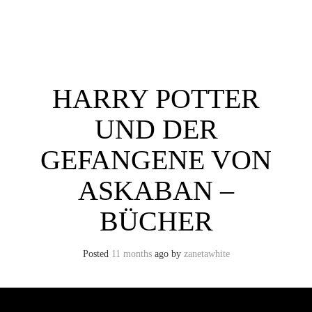
Skip
to
content
Toggle menu visibility.
HARRY POTTER
UND DER
GEFANGENE VON
ASKABAN –
BÜCHER
Posted
11 months
ago
by 
zanetawhite