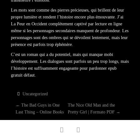
transmettre l’émotion.
Les mots sont comme des pierres précieuses, qui brillent de leur
propre lumière et rendent l’histoire encore plus émouvante. J’ai
La Peur en Occident complètement captivé par lecture en ligne
même si les personnages secondaires manquent de profondeur. Les
personnages sont des ombres qui se dévoilent lentement, mais leur
présence est parfois trop éphémère.
C’est un roman qui a du potentiel, mais qui manque mobi
développement. Les dialogues sont parfois un peu trop longs, mais
l’histoire est suffisamment engageante pour pardonner epub
gratuit défaut.
Uncategorized
P
←
The Bad Guys in One
The Nice Old Man and the
Last Thing – Online Books
Pretty Girl | Formato PDF
→
O
facebook
twitter
S