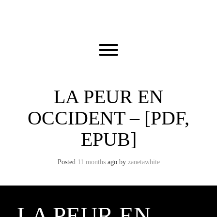
Skip
to
content
Toggle menu visibility.
LA PEUR EN
OCCIDENT – [PDF,
EPUB]
Posted
11 months
ago
by 
zanetawhite
LA PEUR EN