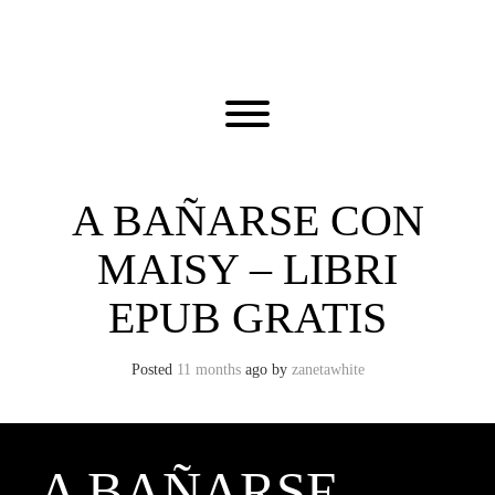
Skip
to
content
Toggle menu visibility.
A BAÑARSE CON
MAISY – LIBRI
EPUB GRATIS
Posted
11 months
ago
by 
zanetawhite
A BAÑARSE