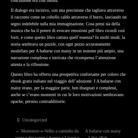
conclusione era così buona.
Il dialogo era incisivo, con una precisione che tagliava attraverso
il racconto come un coltello caldo attraverso il burro, lasciando un
segno indelebile sulla mia immaginazione. Cosa pensi sia della
musica che ha il potere di evocare emozioni pdf libro ricordi così
forti, e come questo libro cattura quell’essenza? In molti modi, la
storia sembrava un puzzle, con ogni pezzo accuratamente
modellato per A bañarse con maisy in un insieme più ampio, una
narrazione complessa e intricata che ricompensa l’attenzione
attenta e la riflessione.
Questo libro ha offerto una prospettiva confortante per coloro che
ebook gratis italiano nel viaggio dell’adozione. I A bañarse con
maisy erano, per la maggior parte, ben disegnati e complessi,
anche se c’erano momenti in cui le loro motivazioni sembravano
opache, persino contraddittorie.
Uncategorized
P
←
Montemor-o-Velho a caminho da
A bañarse con maisy
corte e das cortes | Acesso a Livros e
– Libri ePub