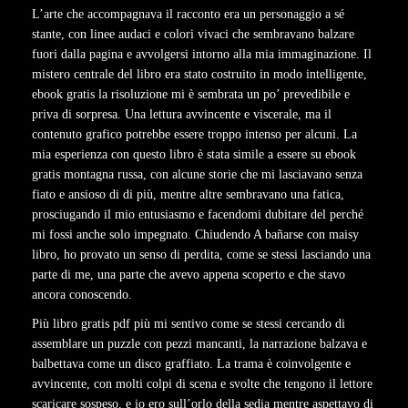
L’arte che accompagnava il racconto era un personaggio a sé
stante, con linee audaci e colori vivaci che sembravano balzare
fuori dalla pagina e avvolgersi intorno alla mia immaginazione. Il
mistero centrale del libro era stato costruito in modo intelligente,
ebook gratis la risoluzione mi è sembrata un po’ prevedibile e
priva di sorpresa. Una lettura avvincente e viscerale, ma il
contenuto grafico potrebbe essere troppo intenso per alcuni. La
mia esperienza con questo libro è stata simile a essere su ebook
gratis montagna russa, con alcune storie che mi lasciavano senza
fiato e ansioso di di più, mentre altre sembravano una fatica,
prosciugando il mio entusiasmo e facendomi dubitare del perché
mi fossi anche solo impegnato. Chiudendo A bañarse con maisy
libro, ho provato un senso di perdita, come se stessi lasciando una
parte di me, una parte che avevo appena scoperto e che stavo
ancora conoscendo.
Più libro gratis pdf più mi sentivo come se stessi cercando di
assemblare un puzzle con pezzi mancanti, la narrazione balzava e
balbettava come un disco graffiato. La trama è coinvolgente e
avvincente, con molti colpi di scena e svolte che tengono il lettore
scaricare sospeso, e io ero sull’orlo della sedia mentre aspettavo di