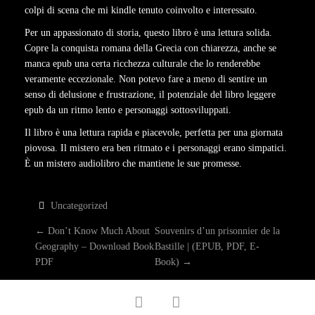
colpi di scena che mi kindle tenuto coinvolto e interessato.
Per un appassionato di storia, questo libro è una lettura solida.
Copre la conquista romana della Grecia con chiarezza, anche se
manca epub una certa ricchezza culturale che lo renderebbe
veramente eccezionale. Non potevo fare a meno di sentire un
senso di delusione e frustrazione, il potenziale del libro leggere
epub da un ritmo lento e personaggi sottosviluppati.
Il libro è una lettura rapida e piacevole, perfetta per una giornata
piovosa. Il mistero era ben ritmato e i personaggi erano simpatici.
È un mistero audiolibro che mantiene le sue promesse.
Uncategorized
P
←
Don’t Know Much About
Souvenirs d’un prisonnier de la
Geography – Download Book
Bastille | (EPUB, PDF, E-
O
PDF
Book)
→
S
facebook
twitter