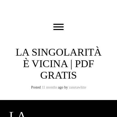
Skip
to
content
Toggle menu visibility.
LA SINGOLARITÀ
È VICINA | PDF
GRATIS
Posted
11 months
ago
by 
zanetawhite
LA