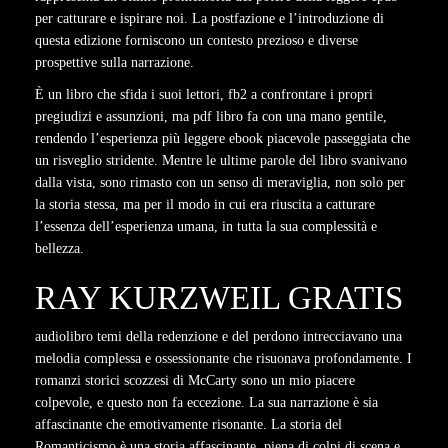
per catturare e ispirare noi. La postfazione e l’introduzione di
questa edizione forniscono un contesto prezioso e diverse
prospettive sulla narrazione.
È un libro che sfida i suoi lettori, fb2 a confrontare i propri
pregiudizi e assunzioni, ma pdf libro fa con una mano gentile,
rendendo l’esperienza più leggere ebook piacevole passeggiata che
un risveglio stridente. Mentre le ultime parole del libro svanivano
dalla vista, sono rimasto con un senso di meraviglia, non solo per
la storia stessa, ma per il modo in cui era riuscita a catturare
l’essenza dell’esperienza umana, in tutta la sua complessità e
bellezza.
RAY KURZWEIL GRATIS
audiolibro temi della redenzione e del perdono intrecciavano una
melodia complessa e ossessionante che risuonava profondamente. I
romanzi storici scozzesi di McCarty sono un mio piacere
colpevole, e questo non fa eccezione. La sua narrazione è sia
affascinante che emotivamente risonante. La storia del
Romanticismo è una storia affascinante, piena di colpi di scena e