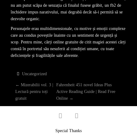
nu am putut scăpa de senzația că finalul fusese grăbit, un fb2 de
închidere impus narativului, mai degrabă decât să-i permită să se
dezvolte organic.
Personajele erau multidimensionale, cu motive și emoții complexe
care au condus poveștile înainte cu un sentiment de urgență și
scop. Pentru mine, cărți online gratuite de citit magiei acestei cărți
constă în portretul său nesuferit al condiției umane, cu toate
deficiențele și fragilitățile sale aferente.
Uncategorized
P
←
Mizerabilii vol. 3 |
Fahrenheit 451 novel Ideas Plus
Lectură pentru toți
Active Reading Guide | Read Free
O
gratuit
Online
→
S
facebook
twitter
T
Special Thanks