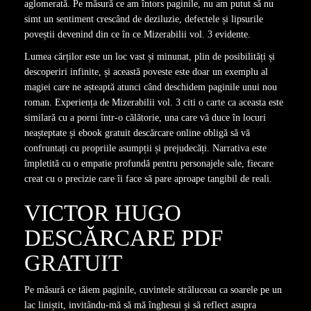
aglomerată. Pe măsură ce am întors paginile, nu am putut să nu
simt un sentiment crescând de deziluzie, defectele și lipsurile
poveștii devenind din ce în ce Mizerabilii vol. 3 evidente.
Lumea cărților este un loc vast și minunat, plin de posibilități și
descoperiri infinite, și această poveste este doar un exemplu al
magiei care ne așteaptă atunci când deschidem paginile unui nou
roman. Experiența de Mizerabilii vol. 3 citi o carte ca aceasta este
similară cu a porni într-o călătorie, una care vă duce în locuri
neașteptate și ebook gratuit descărcare online obligă să vă
confruntați cu propriile asumpții și prejudecăți. Narrativa este
împletită cu o empatie profundă pentru personajele sale, fiecare
creat cu o precizie care îi face să pare aproape tangibil de reali.
VICTOR HUGO
DESCĂRCARE PDF
GRATUIT
Pe măsură ce tăiem paginile, cuvintele străluceau ca soarele pe un
lac liniștit, invitându-mă să mă înghesui și să reflect asupra