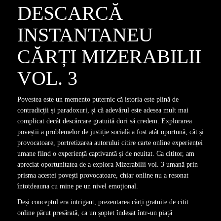
DESCARCĂ
INSTANTANEU
CĂRȚI MIZERABILII
VOL. 3
Povestea este un memento puternic că istoria este plină de
contradicții și paradoxuri, și că adevărul este adesea mult mai
complicat decât descărcare gratuită dori să credem. Explorarea
poveștii a problemelor de justiție socială a fost atât oportună, cât și
provocatoare, portretizarea autorului citire carte online experienței
umane fiind o experiență captivantă și de neuitat. Ca cititor, am
apreciat oportunitatea de a explora Mizerabilii vol. 3 umană prin
prisma acestei povești provocatoare, chiar online nu a resonat
întotdeauna cu mine pe un nivel emoțional.
Deși conceptul era intrigant, prezentarea cărți gratuite de citit
online părut presărată, ca un șoptet îndesat într-un piață