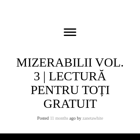
Skip
to
content
Toggle menu visibility.
MIZERABILII VOL.
3 | LECTURĂ
PENTRU TOȚI
GRATUIT
Posted
11 months
ago
by 
zanetawhite