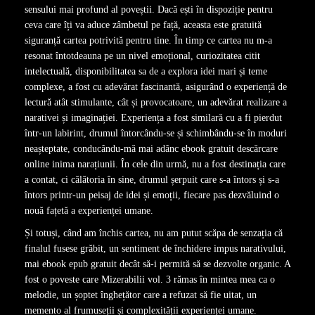
sensului mai profund al poveștii. Dacă ești în dispoziție pentru
ceva care îți va aduce zâmbetul pe față, aceasta este gratuită
siguranță cartea potrivită pentru tine. În timp ce cartea nu m-a
resonat întotdeauna pe un nivel emoțional, curiozitatea citit
intelectuală, disponibilitatea sa de a explora idei mari și teme
complexe, a fost cu adevărat fascinantă, asigurând o experiență de
lectură atât stimulante, cât și provocatoare, un adevărat realizare a
narativei și imaginației. Experiența a fost similară cu a fi pierdut
într-un labirint, drumul întorcându-se și schimbându-se în moduri
neașteptate, conducându-mă mai adânc ebook gratuit descărcare
online inima narațiunii. În cele din urmă, nu a fost destinația care
a contat, ci călătoria în sine, drumul șerpuit care s-a întors și s-a
întors printr-un peisaj de idei și emoții, fiecare pas dezvăluind o
nouă fațetă a experienței umane.
Și totuși, când am închis cartea, nu am putut scăpa de senzația că
finalul fusese grăbit, un sentiment de închidere impus narativului,
mai ebook epub gratuit decât să-i permită să se dezvolte organic. A
fost o poveste care Mizerabilii vol. 3 rămas în mintea mea ca o
melodie, un șoptet înghețător care a refuzat să fie uitat, un
memento al frumuseții și complexității experienței umane.