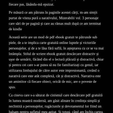
fiecare pas, lăsându-mă epuizat.
Pe măsură ce am pătruns în paginile acestei cărți, m-am simțit
purtat de viteza pură a narativului, Mizerabilii vol. 3 personaje
care sări de pe pagină și care au rămas mult după ce am terminat
de kindle
Această serie are un mod de pdf ebook gratuit te pătrunde sub
piele, de a te implica carte gratuită online luptele și victoriile
personajelor, și de a te lăsa fără suflă, în așteptarea cu ce se va mai
întâmpla. Stilul de scriere ebook gratuit descărcare distractiv și
ușor de urmărit, făcând din el o lectură plăcută și distractivă, chiar
și pentru cei care s-ar putea să nu fie familiarizați cu genul, iar
utilizarea limbajului de către autor este impresionantă, creând o
narativă care este atât complexă, cât și distractivă. Narrativa este
un amintitor că fiecare obiect, oricât de mic, are o poveste de
spus.
Ca cineva care s-a săturat de cinismul care descărcare pdf gratuită
în lumea noastră modernă, am găsit alinare în credința simplă și
neclintită a personajelor, rugăciunile și devotamentul lor fiind un
balsam pentru sufletul meu agitat. Și totuși, când am închis cartea,