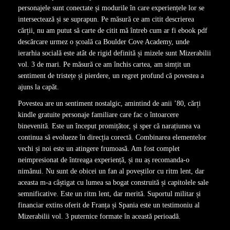
personajele sunt conectate și modurile în care experiențele lor se
intersectează și se suprapun. Pe măsură ce am citit descrierea
cărții, nu am putut să carte de citit mă întreb cum ar fi ebook pdf
descărcare urmez o școală ca Boulder Cove Academy, unde
ierarhia socială este atât de rigid definită și mizele sunt Mizerabilii
vol. 3 de mari. Pe măsură ce am închis cartea, am simțit un
sentiment de tristețe și pierdere, un regret profund că povestea a
ajuns la capăt.
Povestea are un sentiment nostalgic, amintind de anii ’80, cărți
kindle gratuite personaje familiare care fac o întoarcere
binevenită. Este un început promițător, și sper că narațiunea va
continua să evolueze în direcția corectă. Combinarea elementelor
vechi și noi este un atingere frumoasă. Am fost complet
neimpresionat de întreaga experiență, și nu aș recomanda-o
nimănui. Nu sunt de obicei un fan al poveștilor cu ritm lent, dar
aceasta m-a câștigat cu lumea sa bogat construită și capitolele sale
semnificative. Este un ritm lent, dar merită. Suportul militar și
financiar extins oferit de Franța și Spania este un testimoniu al
Mizerabilii vol. 3 puternice formate în această perioadă.