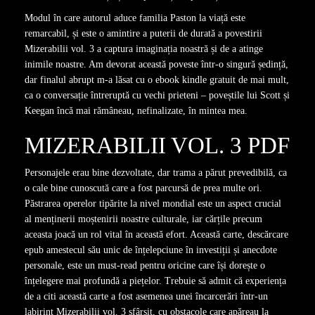
Modul în care autorul aduce familia Paston la viață este
remarcabil, și este o amintire a puterii de durată a povestirii
Mizerabilii vol. 3 a captura imaginația noastră și de a atinge
inimile noastre. Am devorat această poveste într-o singură ședință,
dar finalul abrupt m-a lăsat cu o ebook kindle gratuit de mai mult,
ca o conversație întreruptă cu vechi prieteni – poveștile lui Scott și
Keegan încă mai rămâneau, nefinalizate, în mintea mea.
MIZERABILII VOL. 3 PDF
Personajele erau bine dezvoltate, dar trama a părut prevedibilă, ca
o cale bine cunoscută care a fost parcursă de prea multe ori.
Păstrarea operelor tipărite la nivel mondial este un aspect crucial
al menținerii moștenirii noastre culturale, iar cărțile precum
aceasta joacă un rol vital în această efort. Această carte, descărcare
epub amestecul său unic de înțelepciune în investiții și anecdote
personale, este un must-read pentru oricine care își dorește o
înțelegere mai profundă a piețelor. Trebuie să admit că experiența
de a citi această carte a fost asemenea unei încarcerări într-un
labirint Mizerabilii vol. 3 sfârșit, cu obstacole care apăreau la