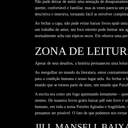
Não pude deixar de sentir uma sensação de desapontamento
quente, confortável e familiar, mas às vezes parecia um 
descritiva e imersiva, tornando fácil se envolver compl
Ao fechar a capa, não pude evitar baixar livros epub uma
um trabalho de amor, seu foco estreito pode limitar se
normalmente acha tais tópicos secos. Ele oferece uma per
ZONA DE LEITUR
Apesar de seus desafios, a história permaneceu uma leitur
Ao mergulhar no mundo da literatura, estou constantement
para a condição humana e nosso lugar nela. Ao fechar o li
mundo que se tornou parte de mim, um mundo que Paixõe
A escrita era como um fogo queimando lentamente – quente
mentes. De maneira livros grátis baixar pdf este livro é 
humano, em toda a nossa Paixões Agitadas e fragilidade, 
pensamos ser possível. O fato de que podemos nos tornar
JILL MANSELL BAIX