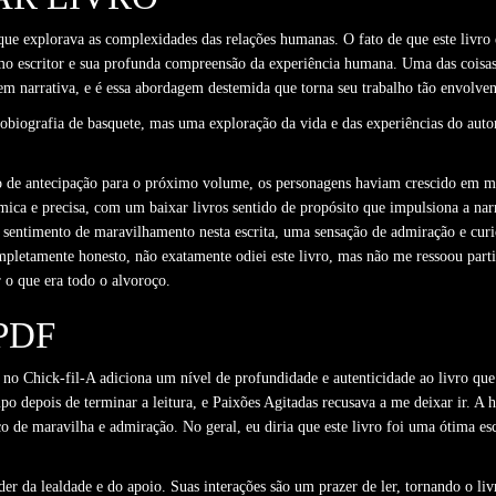
 que explorava as complexidades das relações humanas. O fato de que este livro
 escritor e sua profunda compreensão da experiência humana. Uma das coisas qu
em narrativa, e é essa abordagem destemida que torna seu trabalho tão envolvent
utobiografia de basquete, mas uma exploração da vida e das experiências do auto
ão de antecipação para o próximo volume, os personagens haviam crescido em m
ica e precisa, com um baixar livros sentido de propósito que impulsiona a nar
ar sentimento de maravilhamento nesta escrita, uma sensação de admiração e cur
ompletamente honesto, não exatamente odiei este livro, mas não me ressoou pa
 o que era todo o alvoroço.
PDF
 no Chick-fil-A adiciona um nível de profundidade e autenticidade ao livro que
depois de terminar a leitura, e Paixões Agitadas recusava a me deixar ir. A 
 de maravilha e admiração. No geral, eu diria que este livro foi uma ótima es
 da lealdade e do apoio. Suas interações são um prazer de ler, tornando o liv