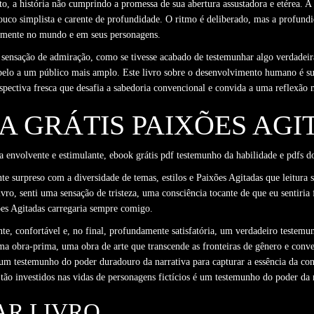
, a história não cumprindo a promessa de sua abertura assustadora e etérea. A
pouco simplista e carente de profundidade. O ritmo é deliberado, mas a profund
etamente no mundo e em seus personagens.
 sensação de admiração, como se tivesse acabado de testemunhar algo verdadeir
u apelo a um público mais amplo. Este livro sobre o desenvolvimento humano é
spectiva fresca que desafia a sabedoria convencional e convida a uma reflexão 
A GRÁTIS PAIXÕES AGI
a envolvente e estimulante, ebook grátis pdf testemunho da habilidade e pdfs do
e surpreso com a diversidade de temas, estilos e Paixões Agitadas que leitura 
vro, senti uma sensação de tristeza, uma consciência tocante de que eu sentiri
s Agitadas carregaria sempre comigo.
, confortável e, no final, profundamente satisfatória, um verdadeiro testemun
uma obra-prima, uma obra de arte que transcende as fronteiras de gênero e conv
um testemunho do poder duradouro da narrativa para capturar a essência da con
 tão investidos nas vidas de personagens fictícios é um testemunho do poder d
AR LIVRO