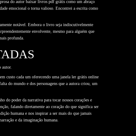
 prosa do autor baixar livros pdf grátis como um abraço
idade emocional o torna valioso. Encontrei a escrita como
amente notável. Embora o livro seja indiscutivelmente
 surpreendentemente envolvente, mesmo para alguém que
mais profunda.
TADAS
 autor.
sem custo cada um oferecendo uma janela ler grátis online
a falta do mundo e dos personagens que a autora criou, um
ho do poder da narrativa para tocar nossos corações e
enção, falando diretamente ao coração do que significa ser
dição humana e nos inspirar a ser mais do que jamais
a narração e da imaginação humana.