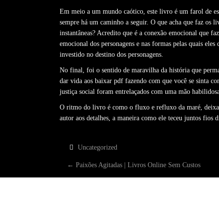
Em meio a um mundo caótico, este livro é um farol de e
sempre há um caminho a seguir. O que acha que faz os li
instantâneas? Acredito que é a conexão emocional que faz
emocional dos personagens e nas formas pelas quais eles 
investido no destino dos personagens.
No final, foi o sentido de maravilha da história que per
dar vida aos baixar pdf fazendo com que você se sinta co
justiça social foram entrelaçados com uma mão habilidos
O ritmo do livro é como o fluxo e refluxo da maré, deixa
autor aos detalhes, a maneira como ele teceu juntos fios 
Uncategorized
P
←
Paixões Agitadas | Livros Online Sem Custos
O
S