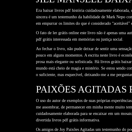
Era baixar livros pdf história cuidadosamente elaborada,
sincera é um testemunho da habilidade de Mark Nepo como
em empurrar os limites do que é considerado “aceitável” 
O fato de ler grátis online este livro não é apenas uma a
pdf grátis interessada em memórias ou justiça social.
Ao fechar o livro, não pude deixar de sentir uma sensaç
pouco em alguns momentos. A escrita neste livro é econôm
prosa mais elegante ou sofisticada. Há livros grátis baix
mundo está cheio de magia e mistério. Se estou sendo c
o suficiente, mas esquecível, deixando-me a me perguntar
PAIXÕES AGITADAS 
O uso do autor de exemplos de suas próprias experiências
me assombrar, de permanecer em minha mente muito tempo 
cuidadosamente elaborada para se encaixar em um mosaico
divertida livros pdf grátis informativa.
Os amigos de Joy Paixões Agitadas um testemunho do poder