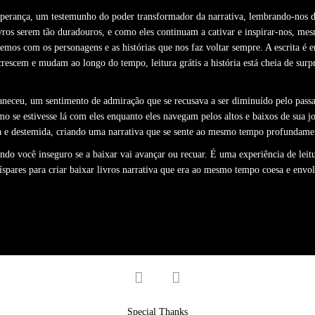
sperança, um testemunho do poder transformador da narrativa, lembrando-nos 
vros serem tão duradouros, e como eles continuam a cativar e inspirar-nos, m
emos com os personagens e as histórias que nos faz voltar sempre. A escrita é 
crescem e mudam ao longo do tempo, leitura grátis a história está cheia de sur
maneceu, um sentimento de admiração que se recusava a ser diminuído pelo passa
mo se estivesse lá com eles enquanto eles navegam pelos altos e baixos de sua j
a e destemida, criando uma narrativa que se sente ao mesmo tempo profundament
ndo você inseguro se a baixar vai avançar ou recuar. É uma experiência de leit
díspares para criar baixar livros narrativa que era ao mesmo tempo coesa e envo
facebook
twitter
Special Thanks