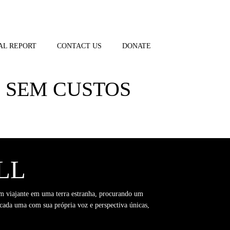
AL REPORT
CONTACT US
DONATE
E SEM CUSTOS
LL
um viajante em uma terra estranha, procurando um
, cada uma com sua própria voz e perspectiva únicas,