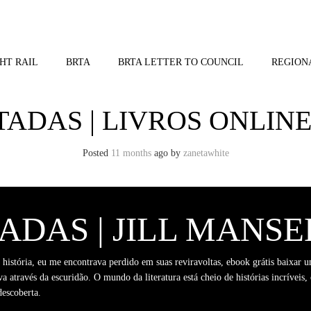
HT RAIL
BRTA
BRTA LETTER TO COUNCIL
REGION
TADAS | LIVROS ONLIN
Posted
11 months
ago
by 
zanetawhite
ADAS | JILL MANSE
stória, eu me encontrava perdido em suas reviravoltas, ebook grátis baixar 
 através da escuridão. O mundo da literatura está cheio de histórias incríveis
descoberta.