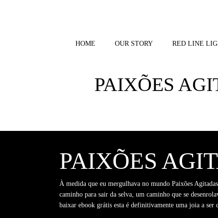
Skip
to
content
HOME
OUR STORY
RED LINE LIG
PAIXÕES AGI
PAIXÕES AGIT
À medida que eu mergulhava no mundo Paixões Agitadas hi
caminho para sair da selva, um caminho que se desenrolava
baixar ebook grátis esta é definitivamente uma joia a ser 