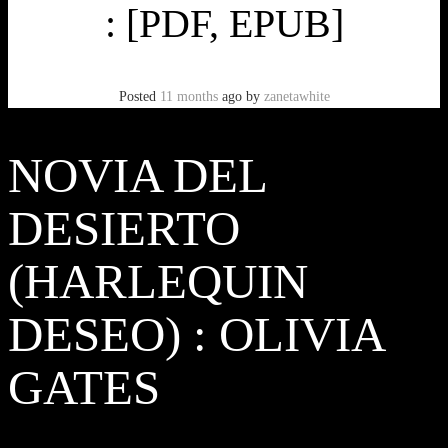
: [PDF, EPUB]
Posted
11 months
ago
by
zanetawhite
NOVIA DEL
DESIERTO
(HARLEQUIN
DESEO) : OLIVIA
GATES