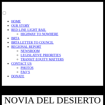
Skip
to
content
Toggle
menu
HOME
visibility.
OUR STORY
RED LINE LIGHT RAIL
HIGHWAY TO NOWHERE
BRTA
BRTA LETTER TO COUNCIL
REGIONAL REPORT
NEWSROOM
LEGISLATIVE PRIORITIES
TRANSIT EQUITY MATTERS
CONTACT US
PHOTOS
FAQ’S
DONATE
NOVIA DEL DESIERTO