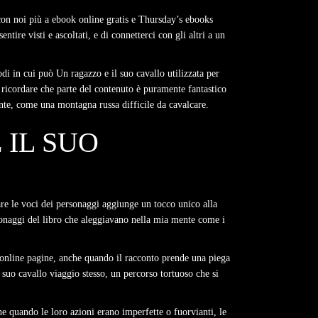
 con noi più a ebook online gratis e Thursday’s ebooks
ntire visti e ascoltati, e di connetterci con gli altri a un
 modi in cui può Un ragazzo e il suo cavallo utilizzata per
 ricordare che parte del contenuto è puramente fantastico
ente, come una montagna russa difficile da cavalcare.
 IL SUO
re le voci dei personaggi aggiunge un tocco unico alla
rsonaggi del libro che aleggiavano nella mia mente come i
re online pagine, anche quando il racconto prende una piega
 suo cavallo viaggio stesso, un percorso tortuoso che si
e quando le loro azioni erano imperfette o fuorvianti, le