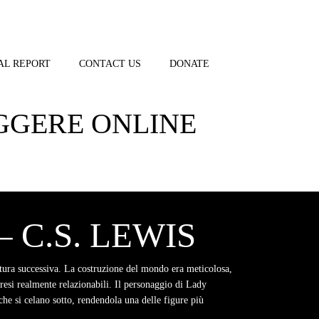
AL REPORT
CONTACT US
DONATE
EGGERE ONLINE
 C.S. LEWIS
ettura successiva. La costruzione del mondo era meticolosa,
resi realmente relazionabili. Il personaggio di Lady
he si celano sotto, rendendola una delle figure più