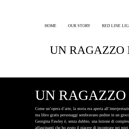
Skip
to
content
HOME
OUR STORY
RED LINE LIG
UN RAGAZZO E
UN RAGAZZO E
Come un’opera d’arte, la storia era aperta all’interpretaz
ma libro gratis personaggi sembravano pedine in un gioco 
Georgina Fawley è, senza dubbio, una lezione di complessi
affascinanti che ho avuto il piacere di incontrare nei miei 