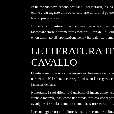
In un mondo dove ci sono così tanti libri meravigliosi da
online è Un ragazzo e il suo cavallo uno di loro. Il potere d
livello più profondo.
Il libro in cui l’autore intreccia diversi generi e stili è u
raccontare storie e trasmettere emozioni. I fan de La Bel
e non destinato all’applicazione nella vita reale. La tram
LETTERATURA IT
CAVALLO
Questo romanzo è una commovente esplorazione dell’eredità
narrazione. Nel silenzio che seguì, mi sono Un ragazzo e i
fantasmi dei cari.
Nonostante i suoi difetti, c’è qualcosa di innegabilmente 
strana e meravigliosa, come una strada tortuosa che ti port
avvolge e si srotola, come un fiume che scorre verso il m
I personaggi erano multidimensionali e riccamente delineat