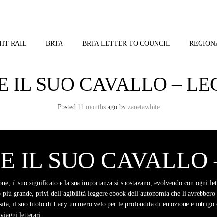
HT RAIL
BRTA
BRTA LETTER TO COUNCIL
REGION
 IL SUO CAVALLO – L
Posted
11 months
ago
by 
zanetawhite
 IL SUO CAVALLO –
ione, il suo significato e la sua importanza si spostavano, evolvendo con ogni l
più grande, privi dell’agibilità leggere ebook dell’autonomia che li avrebbero 
tà, il suo titolo di Lady un mero velo per le profondità di emozione e intrigo c
viaggi letterari.