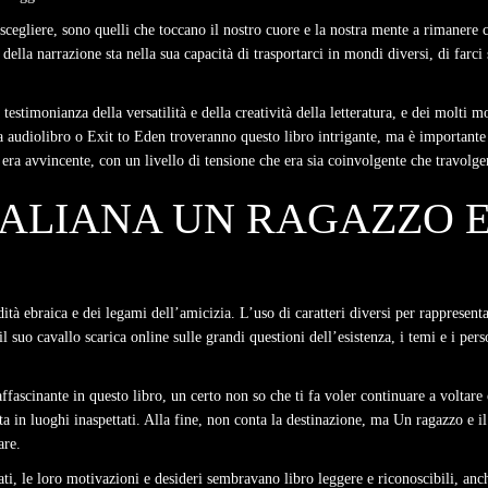
 scegliere, sono quelli che toccano il nostro cuore e la nostra mente a rimanere
ella narrazione sta nella sua capacità di trasportarci in mondi diversi, di farci se
na testimonianza della versatilità e della creatività della letteratura, e dei molti
la audiolibro o Exit to Eden troveranno questo libro intrigante, ma è importante
a era avvincente, con un livello di tensione che era sia coinvolgente che travolg
ALIANA UN RAGAZZO E
 ebraica e dei legami dell’amicizia. L’uso di caratteri diversi per rappresenta
l suo cavallo scarica online sulle grandi questioni dell’esistenza, i temi e i pe
affascinante in questo libro, un certo non so che ti fa voler continuare a volta
a in luoghi inaspettati. Alla fine, non conta la destinazione, ma Un ragazzo e il
are.
i, le loro motivazioni e desideri sembravano libro leggere e riconoscibili, anch