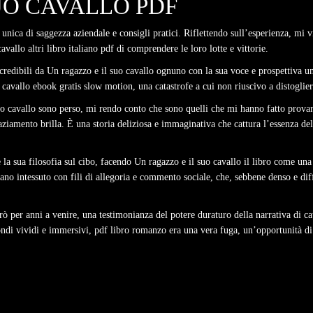
UO CAVALLO PDF
unica di saggezza aziendale e consigli pratici. Riflettendo sull’esperienza, mi v
vallo altri libro italiano pdf di comprendere le loro lotte e vittorie.
credibili da Un ragazzo e il suo cavallo ognuno con la sua voce e prospettiva un
cavallo ebook gratis slow motion, una catastrofe a cui non riuscivo a distogliere
o cavallo sono perso, mi rendo conto che sono quelli che mi hanno fatto provare a
aziamento brilla. È una storia deliziosa e immaginativa che cattura l’essenza de
e la sua filosofia sul cibo, facendo Un ragazzo e il suo cavallo il libro come u
ano intessuto con fili di allegoria e commento sociale, che, sebbene denso e diffi
rò per anni a venire, una testimonianza del potere duraturo della narrativa di ca
 mondi vividi e immersivi, pdf libro romanzo era una vera fuga, un’opportunità 