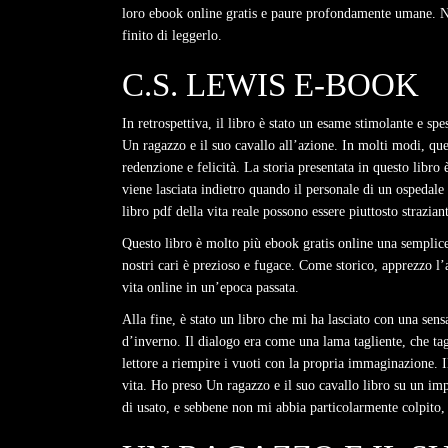
loro ebook online gratis e paure profondamente umane. No
finito di leggerlo.
C.S. LEWIS E-BOOK
In retrospettiva, il libro è stato un esame stimolante e s
Un ragazzo e il suo cavallo all’azione. In molti modi, qu
redenzione e felicità. La storia presentata in questo libro
viene lasciata indietro quando il personale di un ospedale 
libro pdf della vita reale possono essere piuttosto straziant
Questo libro è molto più ebook gratis online una semplice
nostri cari è prezioso e fugace. Come storico, apprezzo l’a
vita online in un’epoca passata.
Alla fine, è stato un libro che mi ha lasciato con una se
d’inverno. Il dialogo era come una lama tagliente, che tagl
lettore a riempire i vuoti con la propria immaginazione. Il 
vita. Ho preso Un ragazzo e il suo cavallo libro su un im
di usato, e sebbene non mi abbia particolarmente colpito,