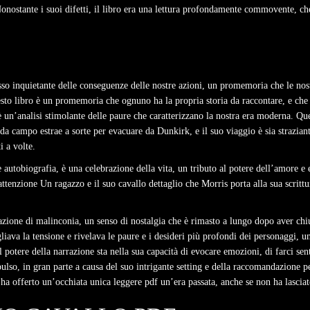
nostante i suoi difetti, il libro era una lettura profondamente commovente, che
pesso inquietante delle conseguenze delle nostre azioni, un promemoria che le nos
esto libro è un promemoria che ognuno ha la propria storia da raccontare, e ch
 è un’analisi stimolante delle paure che caratterizzano la nostra era moderna. Que
da campo estrae a sorte per evacuare da Dunkirk, e il suo viaggio è sia straziant
i a volte.
 autobiografia, è una celebrazione della vita, un tributo al potere dell’amore
ttenzione Un ragazzo e il suo cavallo dettaglio che Morris porta alla sua scrittura
nsazione di malinconia, un senso di nostalgia che è rimasto a lungo dopo aver ch
iava la tensione e rivelava le paure e i desideri più profondi dei personaggi, un
potere della narrazione sta nella sua capacità di evocare emozioni, di farci senti
pulso, in gran parte a causa del suo intrigante setting e della raccomandazione 
 ha offerto un’occhiata unica leggere pdf un’era passata, anche se non ha lascia