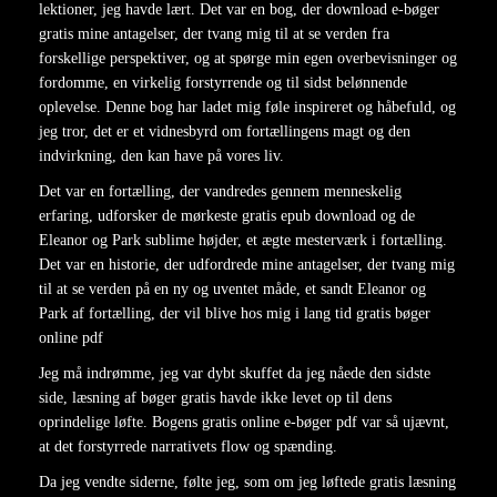
lektioner, jeg havde lært. Det var en bog, der download e-bøger
gratis mine antagelser, der tvang mig til at se verden fra
forskellige perspektiver, og at spørge min egen overbevisninger og
fordomme, en virkelig forstyrrende og til sidst belønnende
oplevelse. Denne bog har ladet mig føle inspireret og håbefuld, og
jeg tror, det er et vidnesbyrd om fortællingens magt og den
indvirkning, den kan have på vores liv.
Det var en fortælling, der vandredes gennem menneskelig
erfaring, udforsker de mørkeste gratis epub download og de
Eleanor og Park sublime højder, et ægte mesterværk i fortælling.
Det var en historie, der udfordrede mine antagelser, der tvang mig
til at se verden på en ny og uventet måde, et sandt Eleanor og
Park af fortælling, der vil blive hos mig i lang tid gratis bøger
online pdf
Jeg må indrømme, jeg var dybt skuffet da jeg nåede den sidste
side, læsning af bøger gratis havde ikke levet op til dens
oprindelige løfte. Bogens gratis online e-bøger pdf var så ujævnt,
at det forstyrrede narrativets flow og spænding.
Da jeg vendte siderne, følte jeg, som om jeg løftede gratis læsning