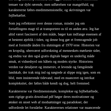
temaer var dybt rørende, men udførelsen var mangelfuld, og
karaktererne føltes enedimmensionelle, og skrivningen var
fejlbehæftet.
Som jeg reflekterer over denne roman, minder jeg om
fortællingens magt til at transportere os til en anden æra. Jeg har
altid været fascineret af den måde, bøger kan indfange essensen af
et bestemt øjeblik i tiden, og denne bog gør et fremragende job
med at formidle ånden fra slutningen af 1970’erne. Historien var
en kropslig, ubesværet udforskning af menneskets mørkeste sider,
og endnu var den også gratis digitale bøger en underlig måde
smuk, et vidnesbyrd om håbets og modets styrke. Historiens
verden var detaljeret og immersiv, et levende og fængslende
landskab, der trak mig ind og nægtede at slippe mig igen, som en
blid, men insisterende tidevand, med en nuanceret og intrikat
kompleksitet, der føltes både kendt og dog, helt fremmed.
Karaktererne var flerdimensionale, komplekse og fejlbehæftede,
som rigtige gratis download pdf bøger deres motivationer og
ønsker en snoet web af modsætninger og paradokser, der
udfordrede let forståelse. Karakterernes relationer var nuancerede