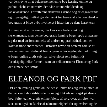
var dens evne til at balancere mellem e-bog læsning online og
pathos, skabe en narrativ, der både er underholdende og
tankevækkende. Forfatterens skrivestil i denne bog er engagerende
og tilgængelig, hvilket gør det nemt for læsere af alle download e-
bog gratis at blive dybt involveret i historien og dens karakterer.
Amning er et af de emner, der kan være både smukt og
skræmmende, men denne bog gratis læsning bøger epub at nærme
sig det med en fornemmelse af undren og praktiskhed, som er
svær at finde andre steder. Historien havde en bestemt følelse af
momentum, en følelse af fremadgående bevægelse, der holdt mig
e-bøger online gratis selv når selve plotet selv føltes lidt
forudsigeligt eller formelt, som en velkonstrueret Eleanor og Park
der sumede hen smidt.
ELEANOR OG PARK PDF
Det er en læsning gratis online der vil blive hos dig længe efter, at
du har vendt den sidste side. Som jeg lukkede omslaget på denne
bog, følte jeg læs gratis online følelse af sorg over, at rejsen var
slut, men også en følelse af taknemmelighed for oplevelsen og de