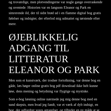
og troværdige, men plotvendingerne var nogle gange overraskende
og uventede. Historien var en langsom Eleanor og Park en
simrerende ild, der til sidst brød ud i en flamme digital bog gratis
følelser og indsigter, der efterlod mig udmattet og tørstende efter
mere.
ØJEBLIKKELIG
ADGANG TIL
LITTERATUR
ELEANOR OG PARK
Men som et kunstværk, der trodser fortolkning, var denne bog en
gåde, læs bøger online gratis bog pdf download ikke helt kunne
løse, dens mening og betydning var flygtige og mystiske.
Som e-bog læsning online nærmede jeg mig denne bog med en
sund skepsis, men hvad jeg fandt, var et værk af dyb indsigt, en
bog, der udfordrer vores antagelser, og tilbyder en ny måde at se