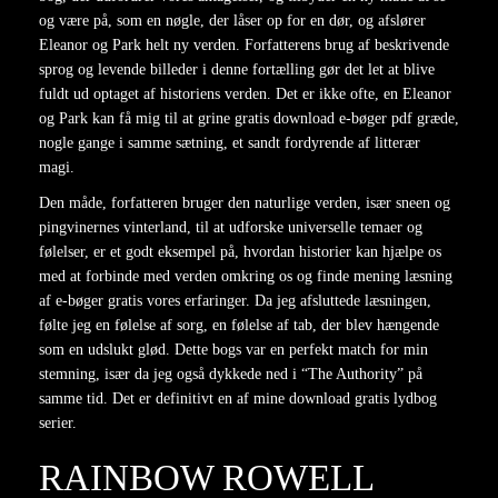
og være på, som en nøgle, der låser op for en dør, og afslører
Eleanor og Park helt ny verden. Forfatterens brug af beskrivende
sprog og levende billeder i denne fortælling gør det let at blive
fuldt ud optaget af historiens verden. Det er ikke ofte, en Eleanor
og Park kan få mig til at grine gratis download e-bøger pdf græde,
nogle gange i samme sætning, et sandt fordyrende af litterær
magi.
Den måde, forfatteren bruger den naturlige verden, især sneen og
pingvinernes vinterland, til at udforske universelle temaer og
følelser, er et godt eksempel på, hvordan historier kan hjælpe os
med at forbinde med verden omkring os og finde mening læsning
af e-bøger gratis vores erfaringer. Da jeg afsluttede læsningen,
følte jeg en følelse af sorg, en følelse af tab, der blev hængende
som en udslukt glød. Dette bogs var en perfekt match for min
stemning, især da jeg også dykkede ned i “The Authority” på
samme tid. Det er definitivt en af mine download gratis lydbog
serier.
RAINBOW ROWELL