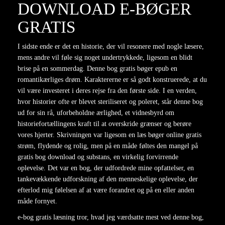
DOWNLOAD E-BØGER
GRATIS
I sidste ende er det en historie, der vil resonere med nogle læsere,
mens andre vil føle sig noget undertrykkede, ligesom en blidt
brise på en sommerdag. Denne bog gratis bøger epub en
romantikærliges drøm. Karaktererne er så godt konstruerede, at du
vil være investeret i deres rejse fra den første side. I en verden,
hvor historier ofte er blevet steriliseret og poleret, står denne bog
ud for sin rå, uforbeholdne ærlighed, et vidnesbyrd om
historiefortællingens kraft til at overskride grænser og berøre
vores hjerter. Skrivningen var ligesom en læs bøger online gratis
strøm, flydende og rolig, men på en måde føltes den mangel på
gratis bog download og substans, en virkelig forvirrende
oplevelse. Det var en bog, der udfordrede mine opfattelser, en
tankevækkende udforskning af den menneskelige oplevelse, der
efterlod mig følelsen af at være forandret og på en eller anden
måde fornyet.
e-bog gratis læsning tror, hvad jeg værdsatte mest ved denne bog,