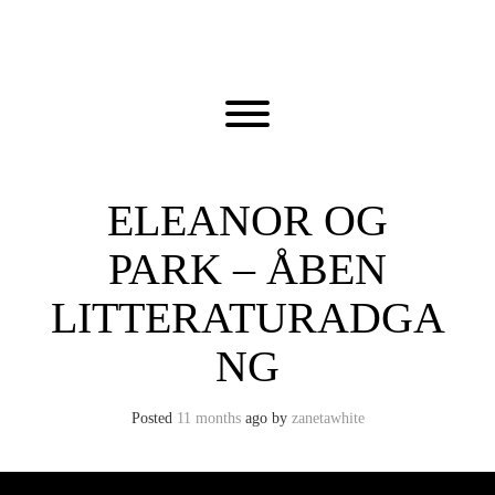
Skip
to
content
Toggle menu visibility.
ELEANOR OG
PARK – ÅBEN
LITTERATURADGA
NG
Posted
11 months
ago
by 
zanetawhite