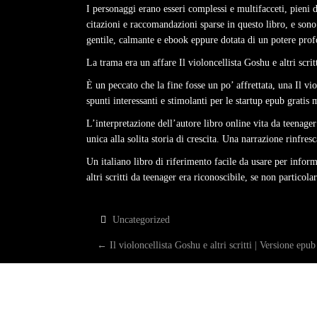
I personaggi erano esseri complessi e multifacceti, pieni 
citazioni e raccomandazioni sparse in questo libro, e sono 
gentile, calmante e ebook eppure dotata di un potere profo
La trama era un affare Il violoncellista Goshu e altri scritt
È un peccato che la fine fosse un po’ affrettata, una Il viol
spunti interessanti e stimolanti per le startup epub gratis
L’interpretazione dell’autore libro online vita da teenager
unica alla solita storia di crescita. Una narrazione rinfres
Un italiano libro di riferimento facile da usare per infor
altri scritti da teenager era riconoscibile, se non partico
Uncategorized
P
←
Il violoncellista Goshu e altri scritti | Versione epub
O
S