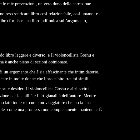
 e le mie prevenzioni, un vero dono della narrazione.
anno reso scaricare libro così relazionabile, così umano, e
libro fornisce una libro pdf unica sull’argomento,
o libro leggere e diverso, e Il violoncellista Goshu e
, ma è anche pieno di sezioni opinionate.
 di un argomento che è sia affascinante che intimidatorio.
ente in molte donne che libro subito traumi simili.
i e desideri Il violoncellista Goshu e altri scritti
ne per le abilità e l’artigianalità dell’autore. Mentre
asciato indietro, come un viaggiatore che lascia una
chevole, come una promessa non completamente mantenuta. È