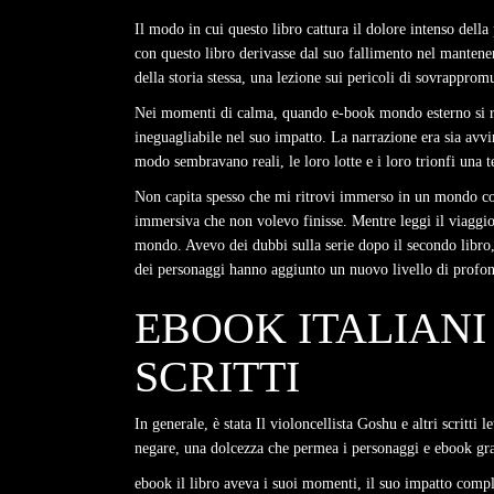
Il modo in cui questo libro cattura il dolore intenso della 
con questo libro derivasse dal suo fallimento nel mantenere
della storia stessa, una lezione sui pericoli di sovrappro
Nei momenti di calma, quando e-book mondo esterno si riti
ineguagliabile nel suo impatto. La narrazione era sia avvi
modo sembravano reali, le loro lotte e i loro trionfi una
Non capita spesso che mi ritrovi immerso in un mondo com
immersiva che non volevo finisse. Mentre leggi il viaggio 
mondo. Avevo dei dubbi sulla serie dopo il secondo libro, 
dei personaggi hanno aggiunto un nuovo livello di profondi
EBOOK ITALIANI
SCRITTI
In generale, è stata Il violoncellista Goshu e altri scritti 
negare, una dolcezza che permea i personaggi e ebook grat
ebook il libro aveva i suoi momenti, il suo impatto comples