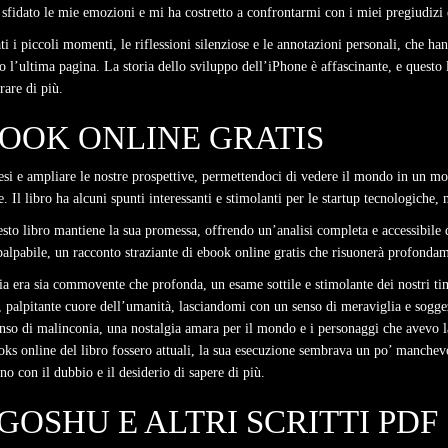
a sfidato le mie emozioni e mi ha costretto a confrontarmi con i miei pregiudizi
stati i piccoli momenti, le riflessioni silenziose e le annotazioni personali, che h
 l’ultima pagina. La storia dello sviluppo dell’iPhone è affascinante, e questo 
rare di più.
OOK ONLINE GRATIS
esi e ampliare le nostre prospettive, permettendoci di vedere il mondo in un mod
lle. Il libro ha alcuni spunti interessanti e stimolanti per le startup tecnologiche
uesto libro mantiene la sua promessa, offrendo un’analisi completa e accessibile
alpabile, un racconto straziante di ebook online gratis che risuonerà profondam
a era sia commovente che profonda, un esame sottile e stimolante dei nostri timor
palpitante cuore dell’umanità, lasciandomi con un senso di meraviglia e soggezio
enso di malinconia, una nostalgia amara per il mondo e i personaggi che avevo l
ooks online del libro fossero attuali, la sua esecuzione sembrava un po’ man
ano con il dubbio e il desiderio di sapere di più.
GOSHU E ALTRI SCRITTI PDF