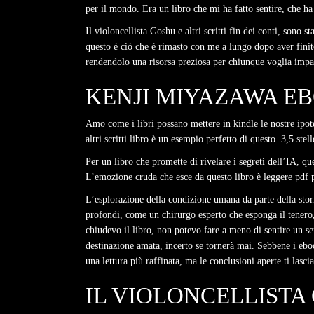
per il mondo. Era un libro che mi ha fatto sentire, che h
Il violoncellista Goshu e altri scritti fin dei conti, sono 
questo è ciò che è rimasto con me a lungo dopo aver finito
rendendolo una risorsa preziosa per chiunque voglia impa
KENJI MIYAZAWA EB
Amo come i libri possano mettere in kindle le nostre ipot
altri scritti libro è un esempio perfetto di questo. 3,5 ste
Per un libro che promette di rivelare i segreti dell’IA, q
L’emozione cruda che esce da questo libro è leggere pdf p
L’esplorazione della condizione umana da parte della stori
profondi, come un chirurgo esperto che esponga il tenero, 
chiudevo il libro, non potevo fare a meno di sentire un s
destinazione amata, incerto se tornerà mai. Sebbene i eb
una lettura più raffinata, ma le conclusioni aperte ti lasci
IL VIOLONCELLISTA 