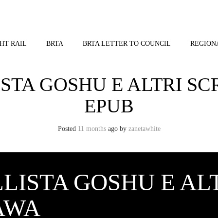
HT RAIL
BRTA
BRTA LETTER TO COUNCIL
REGION
STA GOSHU E ALTRI SCR
EPUB
Posted
11 months
ago
by 
zanetawhite
LISTA GOSHU E ALTR
AWA