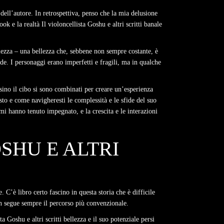
à dell’autore. In retrospettiva, penso che la mia delusione
k e la realtà Il violoncellista Goshu e altri scritti banale
lezza – una bellezza che, sebbene non sempre costante, è
de. I personaggi erano imperfetti e fragili, ma in qualche
ino il cibo si sono combinati per creare un’esperienza
sto e come navigheresti le complessità e le sfide del suo
mi hanno tenuto impegnato, e la crescita e le interazioni
SHU E ALTRI
e. C’è libro certo fascino in questa storia che è difficile
on segue sempre il percorso più convenzionale.
 Goshu e altri scritti bellezza e il suo potenziale persi