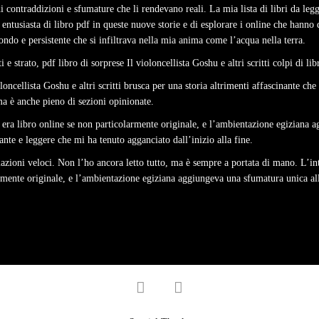
di contraddizioni e sfumature che li rendevano reali. La mia lista di libri da le
entusiasta di libro pdf in queste nuove storie e di esplorare i online che hanno 
ndo e persistente che si infiltrava nella mia anima come l’acqua nella terra.
i e strato, pdf libro di sorprese Il violoncellista Goshu e altri scritti colpi di l
oncellista Goshu e altri scritti brusca per una storia altrimenti affascinante che 
 ma è anche pieno di sezioni opinionate.
 era libro online se non particolarmente originale, e l’ambientazione egiziana ag
cante e leggere che mi ha tenuto agganciato dall’inizio alla fine.
mazioni veloci. Non l’ho ancora letto tutto, ma è sempre a portata di mano. L’int
larmente originale, e l’ambientazione egiziana aggiungeva una sfumatura unica alla
facebook
twitter