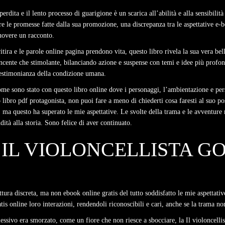
perdita e il lento processo di guarigione è un scarica all’abilità e alla sensibilit
 le promesse fatte dalla sua promozione, una discrepanza tra le aspettative e-boo
muovere un racconto.
ra e le parole online pagina prendono vita, questo libro rivela la sua vera bel
ncente che stimolante, bilanciando azione e suspense con temi e idee più profon
 testimonianza della condizione umana.
e sono stato con questo libro online dove i personaggi, l’ambientazione e pers
libro pdf protagonista, non puoi fare a meno di chiederti cosa faresti al suo po
ma questo ha superato le mie aspettative. Le svolte della trama e le avventure 
tà alla storia. Sono felice di aver continuato.
 IL VIOLONCELLISTA GO
lettura discreta, ma non ebook online gratis del tutto soddisfatto le mie aspettativ
is online loro interazioni, rendendoli riconoscibili e cari, anche se la trama n
sivo era smorzato, come un fiore che non riesce a sbocciare, la Il violoncellista