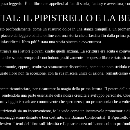
 peso leggerlo. È un libro che appellerà ai fan di storia, fantasy e avventura, c
L: IL PIPISTRELLO E LA BE
onato profondamente, come un sussurro dolce in una stanza tranquilla, un promem
iacere da leggere ad alta online con una storia che affascina fin dalla prima pag
 infastidirmi. libro pdf è stata una storia sincera e avventurosa.
raeva sia i lettori giovani kindle quelli anziani. La scrittura era acuta e coinvol
, anche se non sempre si concludono positivamente – e questo libro è stato sic
gere armonie, eppure, sembrava stranamente discordante, come una nota stridula c
questo libro non fa eccezione, con la sua miscela unica di azione, romanticismo 
ente ricominciare, per ricatturare la magia della prima lettura. Il potere della 
rendendola una parte essenziale della nostra crescita e sviluppo personale. Quest
 loro viaggio è scaricare commovente che speranzoso, un promemoria che a volte i
trizionali sia un inconveniente, io la vedo come un incantevole promemoria di 
personaggi erano distinte e ben costruite, ma Batman Confidential: Il Pipistrello
plessivo. I temi del libro sull’identità e l’appartenenza mi hanno colpito prof