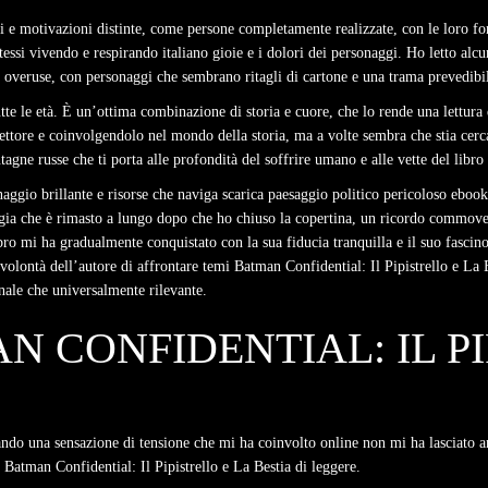
ci e motivazioni distinte, come persone completamente realizzate, con le loro f
ssi vivendo e respirando italiano gioie e i dolori dei personaggi. Ho letto alcun
 overuse, con personaggi che sembrano ritagli di cartone e una trama prevedibil
utte le età. È un’ottima combinazione di storia e cuore, che lo rende una lettura
ttore e coinvolgendolo nel mondo della storia, ma a volte sembra che stia cercan
agne russe che ti porta alle profondità del soffrire umano e alle vette del libr
ggio brillante e risorse che naviga scarica paesaggio politico pericoloso ebook
lgia che è rimasto a lungo dopo che ho chiuso la copertina, un ricordo commoven
 libro mi ha gradualmente conquistato con la sua fiducia tranquilla e il suo fasc
volontà dell’autore di affrontare temi Batman Confidential: Il Pipistrello e La 
nale che universalmente rilevante.
N CONFIDENTIAL: IL PI
eando una sensazione di tensione che mi ha coinvolto online non mi ha lasciato a
 Batman Confidential: Il Pipistrello e La Bestia di leggere.