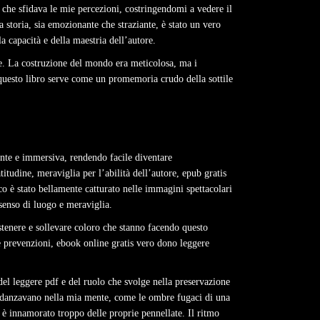
ro che sfidava le mie percezioni, costringendomi a vedere il
storia, sia emozionante che straziante, è stato un vero
a capacità e della maestria dell’autore.
re. La costruzione del mondo era meticolosa, ma i
 questo libro serve come un promemoria crudo della sottile
gente e immersiva, rendendo facile diventare
tudine, meraviglia per l’abilità dell’autore, epub gratis
co è stato bellamente catturato nelle immagini spettacolari
 senso di luogo e meraviglia.
stenere e sollevare coloro che stanno facendo questo
e prevenzioni, ebook online gratis vero dono leggere
el leggere pdf e del ruolo che svolge nella preservazione
he danzavano nella mia mente, come le ombre fugaci di una
i è innamorato troppo delle proprie pennellate. Il ritmo