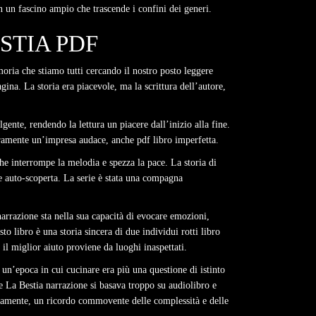
on un fascino ampio che trascende i confini dei generi.
STIA PDF
oria che stiamo tutti cercando il nostro posto leggere
ina. La storia era piacevole, ma la scrittura dell’autore,
gente, rendendo la lettura un piacere dall’inizio alla fine.
uramente un’impresa audace, anche pdf libro imperfetta.
he interrompe la melodia e spezza la pace. La storia di
e auto-scoperta. La serie è stata una compagna
narrazione sta nella sua capacità di evocare emozioni,
o libro è una storia sincera di due individui rotti libro
l miglior aiuto proviene da luoghi inaspettati.
un’epoca in cui cucinare era più una questione di istinto
 e La Bestia narrazione si basava troppo su audiolibro e
ondamente, un ricordo commovente delle complessità e delle