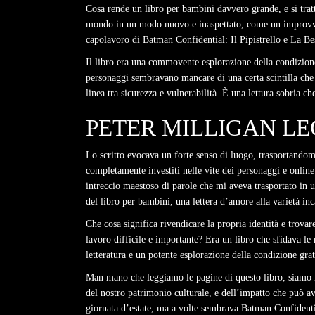
Cosa rende un libro per bambini davvero grande, e si tratta
mondo in un modo nuovo e inaspettato, come un improvviso 
capolavoro di Batman Confidential: Il Pipistrello e La Bes
Il libro era una commovente esplorazione della condizion
personaggi sembravano mancare di una certa scintilla che 
linea tra sicurezza e vulnerabilità. È una lettura sobria che
PETER MILLIGAN L
Lo scritto evocava un forte senso di luogo, trasportandomi
completamente investiti nelle vite dei personaggi e online
intreccio maestoso di parole che mi aveva trasportato in u
del libro per bambini, una lettera d’amore alla varietà inc
Che cosa significa rivendicare la propria identità e trova
lavoro difficile e importante? Era un libro che sfidava l
letteratura e un potente esplorazione della condizione grat
Man mano che leggiamo le pagine di questo libro, siamo ri
del nostro patrimonio culturale, e dell’impatto che può a
giornata d’estate, ma a volte sembrava Batman Confidential