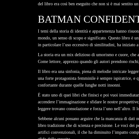
del libro era così ben eseguito che non si è mai sentito un
BATMAN CONFIDENTIA
I temi della storia di identità e appartenenza hanno risu
mondo, un senso di scopo e significato. Questo libro è un p
in particolare l’uso eccessivo di similitudini, ha iniziato a
La storia era un mix delizioso di umorismo e cuore, che att
Come lettore, apprezzo quando gli autori prendono rischi
Il libro era una sinfonia, piena di melodie intricate leg
una forte protagonista femminile è sempre ispiratrice, e 
confortante durante quelle lunghe notti insonni.
È stato uno di quei libri che finisci e poi vuoi immediatam
accendere l’immaginazione e sfidare le nostre prospettive, 
leggere trovano consolazione e forza l’uno nell’altro. Il
Sebbene alcuni possano arguire che la mancanza di dati nu
libro tradizione che di scienza e precisione. Le voci dei 
artifici convenzionali, il che ha diminuito l’impatto com