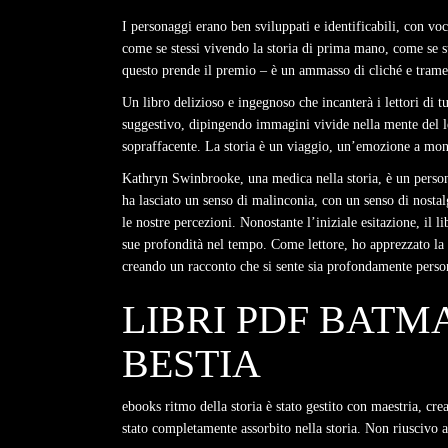
I personaggi erano ben sviluppati e identificabili, con vo
come se stessi vivendo la storia di prima mano, come se ste
questo prende il premio – è un ammasso di cliché e trame
Un libro delizioso e ingegnoso che incanterà i lettori di t
suggestivo, dipingendo immagini vivide nella mente del le
sopraffacente. La storia è un viaggio, un’emozione a mont
Kathryn Swinbrooke, una medica nella storia, è un persona
ha lasciato un senso di malinconia, con un senso di nosta
le nostre percezioni. Nonostante l’iniziale esitazione, il
sue profondità nel tempo. Come lettore, ho apprezzato la 
creando un racconto che si sente sia profondamente perso
LIBRI PDF BATMA
BESTIA
ebooks ritmo della storia è stato gestito con maestria, cr
stato completamente assorbito nella storia. Non riuscivo a