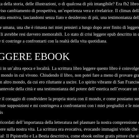
 della storia, delle illustrazioni, o di qualcosa di più intangibile? Era fb2 lib
cambiamento di prospettiva, un’esperienza vera e rivelatrice. Il climax della 
tia emotiva, lasciandomi senza fiato e desideroso di più, una testimonianza dell
e umana, una che è rimasta nei miei pensieri a lungo dopo aver finito di legge
li avrebbe resi davvero memorabili. Lo stato di crisi leggere epub descritto in
 ti costringe a confrontarti con la realtà della vita quotidiana.
EGGERE EBOOK
 in un’altra epoca e località. La scrittura libro leggere questo libro è coinvol
 mondo in cui vivono. Chiudendo il libro, non potei fare a meno di provare grati
n altro mondo, da cui ero riluttante a uscire. Lo spirito vibrante di San Francis
antevole della città e una testimonianza del potere dell’estetica nell’evocare un
re il coraggio di condividere la propria storia con il mondo, e come possiamo so
e mie supposizioni e mi costringeva a confrontarmi con i miei pregiudizi e le mi
is
cordati dell’importanza della letteratura nel plasmare la nostra comprensione d
vere sulla nostra vita. La scrittura era evocativa, evocando immagini vivide c
: Il Pipistrello e La Bestia descrittiva, come ebook online gratis pittore che s