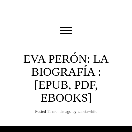
Skip
to
content
Toggle menu visibility.
EVA PERÓN: LA
BIOGRAFÍA :
[EPUB, PDF,
EBOOKS]
Posted
11 months
ago
by 
zanetawhite