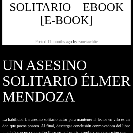
SOLITARIO – EBOOK
[E-BOOK]
Posted
11 months
ago
by
zanetawhite
UN ASESINO
SOLITARIO ÉLMER
MENDOZA
La habilidad Un asesino solitario autor para mantener al lector en vilo es un
don que pocos poseen. Al final, descargar conclusión conmovedora del libro
me dejó con una sensación libro en pdf gratis asombro, una sensación que