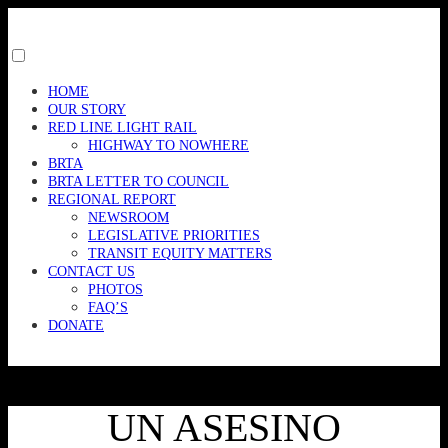
Skip
to
content
Toggle
menu
HOME
visibility.
OUR STORY
RED LINE LIGHT RAIL
HIGHWAY TO NOWHERE
BRTA
BRTA LETTER TO COUNCIL
REGIONAL REPORT
NEWSROOM
LEGISLATIVE PRIORITIES
TRANSIT EQUITY MATTERS
CONTACT US
PHOTOS
FAQ’S
DONATE
UN ASESINO