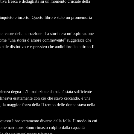
ttiva fresca e dettagliata su un momento cruciale della
 inquieto e incerto. Questo libro è stato un promemoria
el cuore della narrazione. La storia era un’esplorazione
o come “una storia d’amore commovente” suggerisce che
tile distintivo e espressivo che audiolibro ha attirato Il
ienza degna. L’introduzione da sola è stata sufficiente
llineava esattamente con ciò che stavo cercando, è una
, la maggior forza della Il tempo delle donne stava nella
questo libro veramente diverso dalla folla. Il modo in cui
come narratore. Sono rimasto colpito dalla capacità