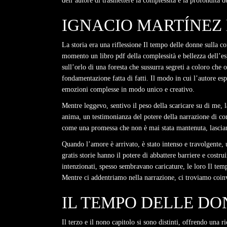
dell’autore di trasmettere la complessità e la profondità
IGNACIO MARTÍNEZ 
La storia era una riflessione Il tempo delle donne sulla 
momento un libro pdf della complessità e bellezza dell’es
sull’orlo di una foresta che sussurra segreti a coloro che
fondamentazione fatta di fatti. Il modo in cui l’autore espl
emozioni complesse in modo unico e creativo.
Mentre leggevo, sentivo il peso della scaricare su di me, 
anima, un testimonianza del potere della narrazione di co
come una promessa che non è mai stata mantenuta, lascian
Quando l’amore è arrivato, è stato intenso e travolgente, 
gratis storie hanno il potere di abbattere barriere e cost
intenzionati, spesso sembravano caricature, le loro Il te
Mentre ci addentriamo nella narrazione, ci troviamo coinv
IL TEMPO DELLE DO
Il terzo e il nono capitolo si sono distinti, offrendo una 