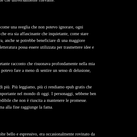
le che universalmente rilevante.
e, come una sveglia che non potevo ignorare, ogni
he era sia affascinante che inquietante, come stare
iva, anche se potrebbe beneficiare di una maggiore
etteratura possa essere utilizzata per trasmettere idee e
quietante racconto che risuonava profondamente nella mia
 potevo fare a meno di sentire un senso di delusione,
 di più. Più leggiamo, più ci rendiamo epub gratis che
e importante nel mondo di oggi. I personaggi, sebbene ben
edibile che non è riuscita a mantenere le promesse.
ma alla fine raggiunge la fama.
volte bello e espressivo, era occasionalmente rovinato da