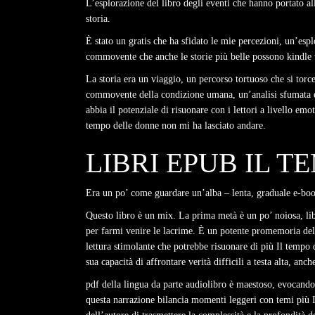
L’esplorazione del libro degli eventi che hanno portato al
storia.
È stato un gratis che ha sfidato le mie percezioni, un’es
commovente che anche le storie più belle possono kindle 
La storia era un viaggio, un percorso tortuoso che si tor
commovente della condizione umana, un’analisi sfumata e
abbia il potenziale di risuonare con i lettori a livello em
tempo delle donne non mi ha lasciato andare.
LIBRI EPUB IL 
Era un po’ come guardare un’alba – lenta, graduale e-boo
Questo libro è un mix. La prima metà è un po’ noiosa, libr
per farmi venire le lacrime. È un potente promemoria dell
lettura stimolante che potrebbe risuonare di più Il tempo 
sua capacità di affrontare verità difficili a testa alta, anc
pdf della lingua da parte audiolibro è maestoso, evocando 
questa narrazione bilancia momenti leggeri con temi più I