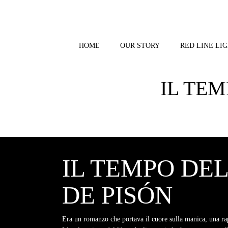
Skip
to
content
HOME
OUR STORY
RED LINE LIG
IL TE
IL TEMPO DE
DE PISÓN
Era un romanzo che portava il cuore sulla manica, una rap