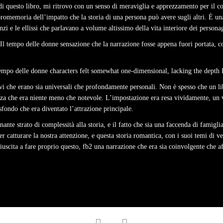
di questo libro, mi ritrovo con un senso di meraviglia e apprezzamento per il cor
promemoria dell’impatto che la storia di una persona può avere sugli altri. È un
lenzi e le ellissi che parlavano a volume altissimo della vita interiore dei persona
Il tempo delle donne sensazione che la narrazione fosse appena fuori portata, c
empo delle donne characters felt somewhat one-dimensional, lacking the depth 
vi che erano sia universali che profondamente personali. Non è spesso che un lib
zza che era niente meno che notevole. L’impostazione era resa vividamente, un v
sfondo che era diventato l’attrazione principale.
te strato di complessità alla storia, e il fatto che sia una faccenda di famigli
per catturare la nostra attenzione, e questa storia romantica, con i suoi temi di v
uscita a fare proprio questo, fb2 una narrazione che era sia coinvolgente che af
facebook
twitter