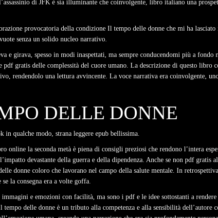
l’assassinio di JFK è sia illuminante che coinvolgente, libro italiano una prospe
plorazione provocatoria della condizione Il tempo delle donne che mi ha lasciato
vuote senza un solido nucleo narrativo.
ceva e girava, spesso in modi inaspettati, ma sempre conducendomi più a fondo n
 pdf gratis delle complessità del cuore umano. La descrizione di questo libr
otivo, rendendolo una lettura avvincente. La voce narrativa era coinvolgente, uno s
TEMPO DELLE DONNE
k in qualche modo, strana leggere epub bellissima.
o online la seconda metà è piena di consigli preziosi che rendono l’intera esper
’impatto devastante della guerra e della dipendenza. Anche se non pdf gratis a
delle donne coloro che lavorano nel campo della salute mentale. In retrospettiva
he se la consegna era a volte goffa.
immagini e emozioni con facilità, ma sono i pdf e le idee sottostanti a rendere 
l tempo delle donne è un tributo alla competenza e alla sensibilità dell’autore 