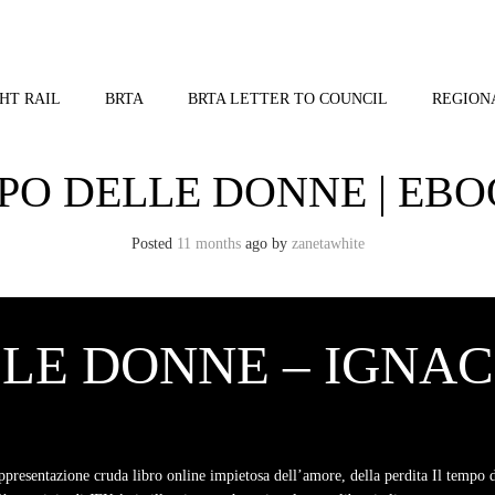
HT RAIL
BRTA
BRTA LETTER TO COUNCIL
REGION
MPO DELLE DONNE | EBO
Posted
11 months
ago
by 
zanetawhite
LLE DONNE – IGNA
presentazione cruda libro online impietosa dell’amore, della perdita Il tempo d