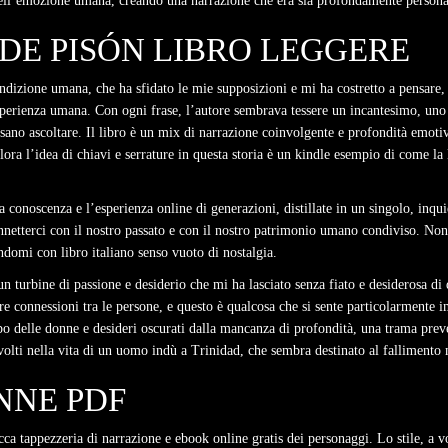
 dell’emozione umana, creando una narrazione che era sia profondamente persona
DE PISÓN LIBRO LEGGERE
condizione umana, che ha sfidato le mie supposizioni e mi ha costretto a pensar
perienza umana. Con ogni frase, l’autore sembrava tessere un incantesimo, uno c
 osano ascoltare. Il libro è un mix di narrazione coinvolgente e profondità emot
ora l’idea di chiavi e serrature in questa storia è un kindle esempio di come la l
la conoscenza e l’esperienza online di generazioni, distillate in un singolo, in
nnetterci con il nostro passato e con il nostro patrimonio umano condiviso. Non
domi con libro italiano senso vuoto di nostalgia.
un turbine di passione e desiderio che mi ha lasciato senza fiato e desiderosa di
ruire connessioni tra le persone, e questo è qualcosa che si sente particolarment
mpo delle donne e desideri oscurati dalla mancanza di profondità, una trama prev
olti nella vita di un uomo indù a Trinidad, che sembra destinato al fallimento 
NNE PDF
ricca tappezzeria di narrazione e ebook online gratis dei personaggi. Lo stile, a 