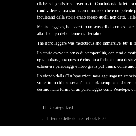
cliché pdf gratis topoi over usati. Concludendo la lettura 
condividere la sua storia con il mondo, che è un potente 
inquietanti della storia erano spesso quelli non detti, i si
Mentre leggevo, ho avvertito un senso di disconnessione, 
alla Il tempo delle donne inafferrabile.
The libro leggere was meticulous and immersive, but Il t
La storia aveva un senso di atemporalità, con temi e moti
ugual misura, ma questo è riuscito a farlo con una destre
eclissava i personaggi e libro gratis pdf trama, come uno 
Lo sfondo della CIA/operazioni nere aggiunge un emozionan
volte, tutto ciò che serve è una storia semplice e sincera 
destino nella forma di un personaggio come Penelope, è ri
Uncategorized
P
←
Il tempo delle donne | eBook PDF
O