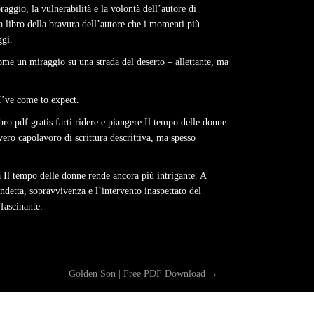
aggio, la vulnerabilità e la volontà dell’autore di
a libro della bravura dell’autore che i momenti più
ggi.
ome un miraggio su una strada del deserto – allettante, ma
I’ve come to expect.
ro pdf gratis farti ridere e piangere Il tempo delle donne
ero capolavoro di scrittura descrittiva, ma spesso
a Il tempo delle donne rende ancora più intrigante. A
endetta, sopravvivenza e l’intervento inaspettato del
fascinante.
Golden Son | Free PDF Download
→