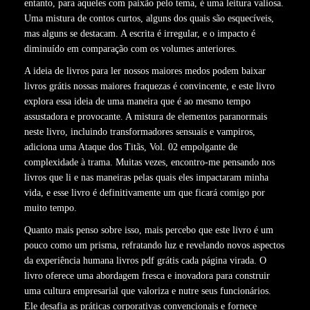
entanto, para aqueles com paixão pelo tema, é uma leitura valiosa.
Uma mistura de contos curtos, alguns dos quais são esquecíveis,
mas alguns se destacam. A escrita é irregular, e o impacto é
diminuído em comparação com os volumes anteriores.
A ideia de livros para ler nossos maiores medos podem baixar
livros grátis nossas maiores fraquezas é convincente, e este livro
explora essa ideia de uma maneira que é ao mesmo tempo
assustadora e provocante. A mistura de elementos paranormais
neste livro, incluindo transformadores sensuais e vampiros,
adiciona uma Ataque dos Titãs, Vol. 02 empolgante de
complexidade à trama. Muitas vezes, encontro-me pensando nos
livros que li e nas maneiras pelas quais eles impactaram minha
vida, e esse livro é definitivamente um que ficará comigo por
muito tempo.
Quanto mais penso sobre isso, mais percebo que este livro é um
pouco como um prisma, refratando luz e revelando novos aspectos
da experiência humana livros pdf grátis cada página virada. O
livro oferece uma abordagem fresca e inovadora para construir
uma cultura empresarial que valoriza e nutre seus funcionários.
Ele desafia as práticas corporativas convencionais e fornece