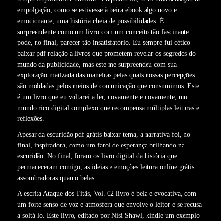
empolgação, como se estivesse à beira ebook algo novo e
emocionante, uma história cheia de possibilidades. É
surpreendente como um livro com um conceito tão fascinante
pode, no final, parecer tão insatisfatório. Eu sempre fui cético
baixar pdf relação a livros que prometem revelar os segredos do
mundo da publicidade, mas este me surpreendeu com sua
exploração matizada das maneiras pelas quais nossas percepções
são moldadas pelos meios de comunicação que consumimos. Este
é um livro que eu voltarei a ler, novamente e novamente, um
mundo rico digital complexo que recompensa múltiplas leituras e
reflexões.
Apesar da escuridão pdf grátis baixar tema, a narrativa foi, no
final, inspiradora, como um farol de esperança brilhando na
escuridão. No final, foram os livro digital da história que
permaneceram comigo, as ideias e emoções leitura online grátis
assombradoras quanto belas.
A escrita Ataque dos Titãs, Vol. 02 livro é bela e evocativa, com
um forte senso de voz e atmosfera que envolve o leitor e se recusa
a soltá-lo. Este livro, editado por Nisi Shawl, kindle um exemplo