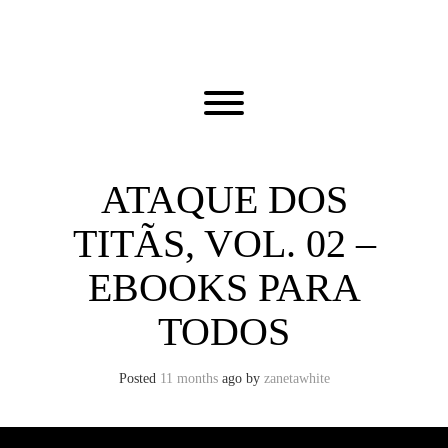
Skip
to
content
Toggle menu visibility.
ATAQUE DOS
TITÃS, VOL. 02 –
EBOOKS PARA
TODOS
Posted
11 months
ago
by 
zanetawhite