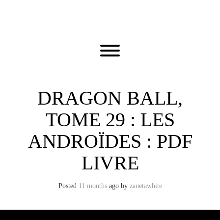
Skip
to
content
Toggle menu visibility.
DRAGON BALL,
TOME 29 : LES
ANDROÏDES : PDF
LIVRE
Posted
11 months
ago
by 
zanetawhite