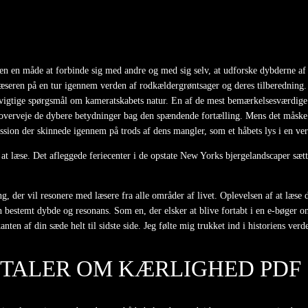
n en måde at forbinde sig med andre og med sig selv, at udforske dybderne af 
 læseren på en tur igennem verden af rodkældergrøntsager og deres tilberedning.
ste vigtige spørgsmål om kameratskabets natur. En af de mest bemærkelsesværdige
verveje de dybere betydninger bag den spændende fortælling. Mens det måske ik
ssion der skinnede igennem på trods af dens mangler, som et håbets lys i en ver
d at læse. Det afleggede feriecenter i de opstate New Yorks bjergelandscaper sæ
ling, der vil resonere med læsere fra alle områder af livet. Oplevelsen af at læ
bestemt dybde og resonans. Som en, der elsker at blive fortabt i en e-bøger on
anten af din sæde helt til sidste side. Jeg følte mig trukket ind i historiens ve
I TALER OM KÆRLIGHED PDF