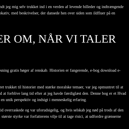
ndt jeg mig selv trukket ind i en verden af levende billeder og indtrængende
okativ, med beskrivelser, der dansede hen over siden som ildfluer på en
R OM, NÅR VI TALER
sning gratis bøger af renskab. Historien er fangerende, e-bog download e-
 trukket til historier med stærke moralske temaer, var jeg opmuntret til at
d at forblive lang tid efter at jeg havde færdiglæst den. Denne bog er et Hvad
 en unik perspektiv og indsigt i menneskelig erfaring.
tid overraskede og var uforudsigelig, og hvis selskab jeg nød på trods af den
tørste styrke var forfatterens vilje til at tage risici, at udfordre grænserne