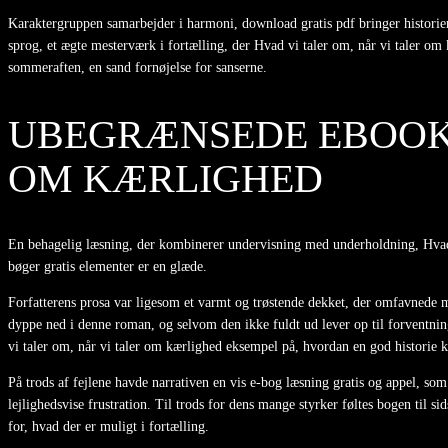
Karaktergruppen samarbejder i harmoni, download gratis pdf bringer historien 
sprog, et ægte mesterværk i fortælling, der Hvad vi taler om, når vi taler om
sommeraften, en sand fornøjelse for sanserne.
UBEGRÆNSEDE EBOOKS 
OM KÆRLIGHED
En behagelig læsning, der kombinerer undervisning med underholdning, Hvad vi
bøger gratis elementer er en glæde.
Forfatterens prosa var ligesom et varmt og trøstende dekket, der omfavnede m
dyppe ned i denne roman, og selvom den ikke fuldt ud lever op til forventning
vi taler om, når vi taler om kærlighed eksempel på, hvordan en god historie ka
På trods af fejlene havde narrativen en vis e-bog læsning gratis og appel, som
lejlighedsvise frustration. Til trods for dens mange styrker føltes bogen til sid
for, hvad der er muligt i fortælling.