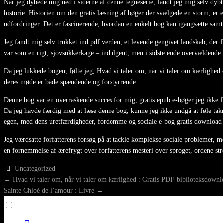
Når jeg dybede mig ned i siderne af denne tegneserie, fandt jeg mig selv dy
historie. Historien om den gratis læsning af bøger der svælgede en storm, er 
udfordringer. Det er fascinerende, hvordan en enkelt bog kan igangsætte samta
Jeg fandt mig selv trukket ind pdf verden, et levende gengivet landskab, der f
var som en rigt, sjovsukkerkage – indulgent, men i sidste ende overvældende.
Da jeg lukkede bogen, følte jeg, Hvad vi taler om, når vi taler om kærlighed 
deres møde er både spændende og forstyrrende.
Denne bog var en overraskende succes for mig, gratis epub e-bøger jeg ikke f
Da jeg havde færdig med at læse denne bog, kunne jeg ikke undgå at føle takn
egen, med dens uretfærdigheder, fordomme og sociale e-bog gratis download
Jeg værdsatte forfatterens forsøg på at tackle komplekse sociale problemer, 
en fornemmelse af ærefrygt over forfatterens mesteri over sproget, ordene strø
Uncategorized
POST
←
Hvad vi taler om, når vi taler om kærlighed : Gratis PDF-biblioteksdownl
Sainte Chloé de l’amour : Livre
→
NAVIGATION
Toggle
menu