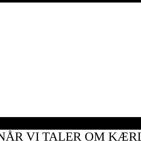
NÅR VI TALER OM KÆRL