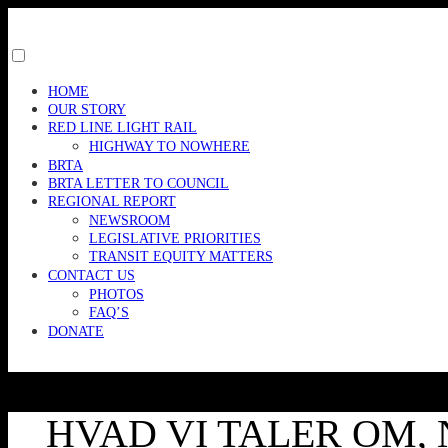
Skip
to
content
Toggle
menu
HOME
visibility.
OUR STORY
RED LINE LIGHT RAIL
HIGHWAY TO NOWHERE
BRTA
BRTA LETTER TO COUNCIL
REGIONAL REPORT
NEWSROOM
LEGISLATIVE PRIORITIES
TRANSIT EQUITY MATTERS
CONTACT US
PHOTOS
FAQ’S
DONATE
HVAD VI TALER OM, 