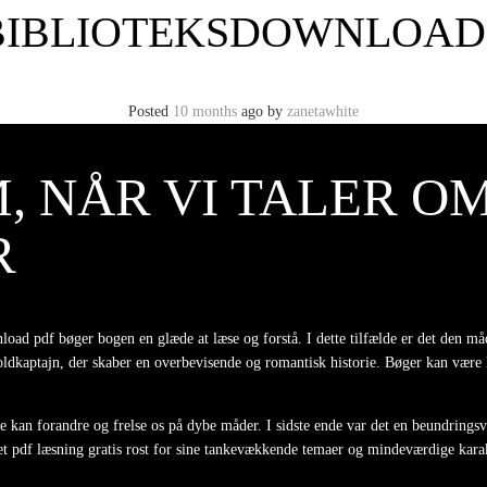
BIBLIOTEKSDOWNLOAD
Posted
10 months
ago
by
zanetawhite
, NÅR VI TALER O
R
wnload pdf bøger bogen en glæde at læse og forstå. I dette tilfælde er det den
aptajn, der skaber en overbevisende og romantisk historie. Bøger kan være læs
e kan forandre og frelse os på dybe måder. I sidste ende var det en beundrings
vet pdf læsning gratis rost for sine tankevækkende temaer og mindeværdige karakt