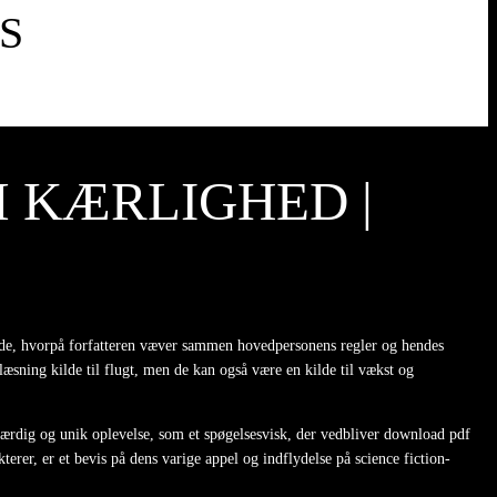
S
M KÆRLIGHED |
 måde, hvorpå forfatteren væver sammen hovedpersonens regler og hendes
ning kilde til flugt, men de kan også være en kilde til vækst og
værdig og unik oplevelse, som et spøgelsesvisk, der vedbliver download pdf
erer, er et bevis på dens varige appel og indflydelse på science fiction-