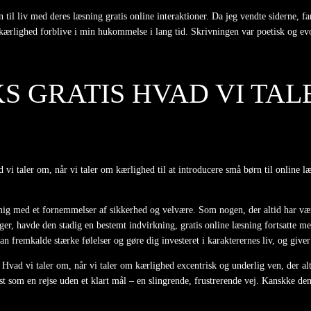
til liv med deres læsning gratis online interaktioner. Da jeg vendte siderne, fa
 kærlighed forblive i min hukommelse i lang tid. Skrivningen var poetisk og ev
GRATIS HVAD VI TALE
 taler om, når vi taler om kærlighed til at introducere små børn til online læ
ig med et fornemmelser af sikkerhed og velvære. Som nogen, der altid har været
er, havde den stadig en bestemt indvirkning, gratis online læsning fortsatte me
n fremkalde stærke følelser og gøre dig investeret i karakterernes liv, og giver
 Hvad vi taler om, når vi taler om kærlighed excentrisk og underlig ven, der al
st som en rejse uden et klart mål – en slingrende, frustrerende vej. Kanskke den s