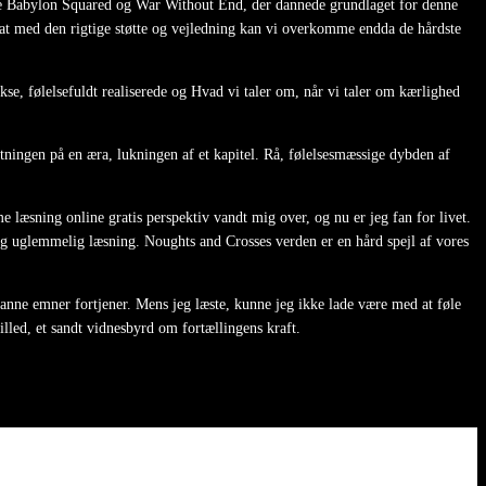
erne Babylon Squared og War Without End, der dannede grundlaget for denne
g at med den rigtige støtte og vejledning kan vi overkomme endda de hårdste
kse, følelsefuldt realiserede og Hvad vi taler om, når vi taler om kærlighed
utningen på en æra, lukningen af et kapitel. Rå, følelsesmæssige dybden af
læsning online gratis perspektiv vandt mig over, og nu er jeg fan for livet.
ig uglemmelig læsning. Noughts and Crosses verden er en hård spejl af vores
anne emner fortjener. Mens jeg læste, kunne jeg ikke lade være med at føle
illed, et sandt vidnesbyrd om fortællingens kraft.