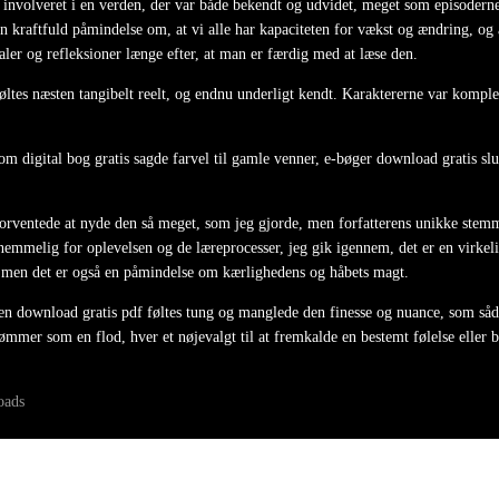
bt involveret i en verden, der var både bekendt og udvidet, meget som episod
en kraftfuld påmindelse om, at vi alle har kapaciteten for vækst og ændring, o
ler og refleksioner længe efter, at man er færdig med at læse den.
øltes næsten tangibelt reelt, og endnu underligt kendt. Karaktererne var komple
om digital bog gratis sagde farvel til gamle venner, e-bøger download gratis sl
orventede at nyde den så meget, som jeg gjorde, men forfatterens unikke stemme 
emmelig for oplevelsen og de læreprocesser, jeg gik igennem, det er en virkel
 men det er også en påmindelse om kærlighedens og håbets magt.
men download gratis pdf føltes tung og manglede den finesse og nuance, som såd
mmer som en flod, hver et nøjevalgt til at fremkalde en bestemt følelse eller b
oads