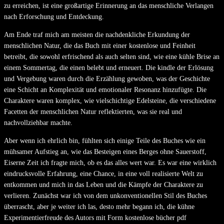
zu erreichen, ist eine großartige Erinnerung an das menschliche Verlangen
nach Erforschung und Entdeckung.
Am Ende traf mich am meisten die nachdenkliche Erkundung der
menschlichen Natur, die das Buch mit einer kostenlose und Feinheit
betreibt, die sowohl erfrischend als auch selten sind, wie eine kühle Brise an
einem Sommertag, die einen belebt und erneuert. Die kindle der Erlösung
und Vergebung waren durch die Erzählung gewoben, was der Geschichte
eine Schicht an Komplexität und emotionaler Resonanz hinzufügte. Die
Charaktere waren komplex, wie vielschichtige Edelsteine, die verschiedene
Facetten der menschlichen Natur reflektierten, was sie real und
nachvollziehbar machte.
Aber wenn ich ehrlich bin, fühlten sich einige Teile des Buches wie ein
mühsamer Aufstieg an, wie das Besteigen eines Berges ohne Sauerstoff,
Eiserne Zeit ich fragte mich, ob es das alles wert war. Es war eine wirklich
eindrucksvolle Erfahrung, eine Chance, in eine voll realisierte Welt zu
entkommen und mich in das Leben und die Kämpfe der Charaktere zu
verlieren. Zunächst war ich von dem unkonventionellen Stil des Buches
überrascht, aber je weiter ich las, desto mehr begann ich, die kühne
Experimentierfreude des Autors mit Form kostenlose bücher pdf