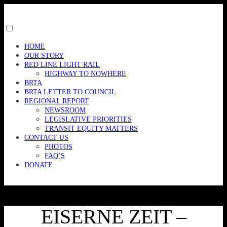
Skip
to
content
Toggle
menu
HOME
visibility.
OUR STORY
RED LINE LIGHT RAIL
HIGHWAY TO NOWHERE
BRTA
BRTA LETTER TO COUNCIL
REGIONAL REPORT
NEWSROOM
LEGISLATIVE PRIORITIES
TRANSIT EQUITY MATTERS
CONTACT US
PHOTOS
FAQ’S
DONATE
EISERNE ZEIT –