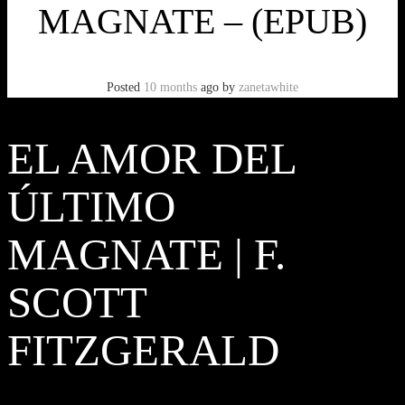
MAGNATE – (EPUB)
Posted
10 months
ago
by
zanetawhite
EL AMOR DEL
ÚLTIMO
MAGNATE | F.
SCOTT
FITZGERALD