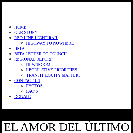
Skip
to
content
Toggle
menu
HOME
visibility.
OUR STORY
RED LINE LIGHT RAIL
HIGHWAY TO NOWHERE
BRTA
BRTA LETTER TO COUNCIL
REGIONAL REPORT
NEWSROOM
LEGISLATIVE PRIORITIES
TRANSIT EQUITY MATTERS
CONTACT US
PHOTOS
FAQ’S
DONATE
EL AMOR DEL ÚLTIMO