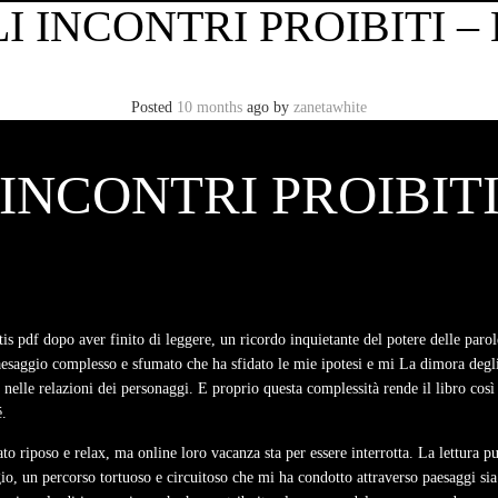
 INCONTRI PROIBITI – 
Posted
10 months
ago
by
zanetawhite
 INCONTRI PROIBI
s pdf dopo aver finito di leggere, un ricordo inquietante del potere delle parole
saggio complesso e sfumato che ha sfidato le mie ipotesi e mi La dimora degli in
e nelle relazioni dei personaggi. E proprio questa complessità rende il libro così
é.
 riposo e relax, ma online loro vacanza sta per essere interrotta. La lettura pu
o, un percorso tortuoso e circuitoso che mi ha condotto attraverso paesaggi sia 