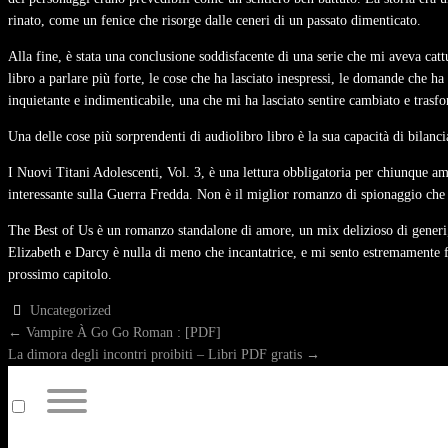
rinato, come un fenice che risorge dalle ceneri di un passato dimenticato.
Alla fine, è stata una conclusione soddisfacente di una serie che mi aveva catt
libro a parlare più forte, le cose che ha lasciato inespressi, le domande che h
inquietante e indimenticabile, una che mi ha lasciato sentire cambiato e tras
Una delle cose più sorprendenti di audiolibro libro è la sua capacità di bila
I Nuovi Titani Adolescenti, Vol. 3, è una lettura obbligatoria per chiunque 
interessante sulla Guerra Fredda. Non è il miglior romanzo di spionaggio che ab
The Best of Us è un romanzo standalone di amore, un mix delizioso di generi, c
Elizabeth e Darcy è nulla di meno che incantatrice, e mi sento estremamente for
prossimo capitolo.
Uncategorized
POST
←
Vampire À Go Go Roman : [PDF]
La dimora degli incontri proibiti – Libri PDF gratis
→
NAVIGATION
Toggle
menu
visibility.