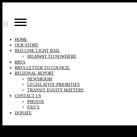
Skip
to
content
Toggle
menu
visibility.
HOME
OUR STORY
RED LINE LIGHT RAIL
HIGHWAY TO NOWHERE
BRTA
BRTA LETTER TO COUNCIL
REGIONAL REPORT
NEWSROOM
LEGISLATIVE PRIORITIES
TRANSIT EQUITY MATTERS
CONTACT US
PHOTOS
FAQ’S
DONATE