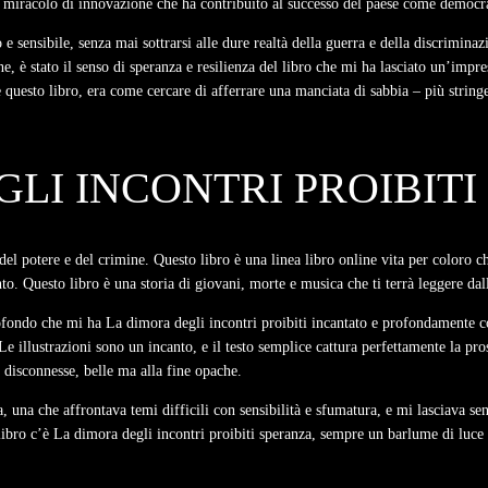
re miracolo di innovazione che ha contribuito al successo del paese come democr
 e sensibile, senza mai sottrarsi alle dure realtà della guerra e della discrimina
ne, è stato il senso di speranza e resilienza del libro che mi ha lasciato un’imp
questo libro, era come cercare di afferrare una manciata di sabbia – più string
LI INCONTRI PROIBITI
el potere e del crimine. Questo libro è una linea libro online vita per coloro c
o. Questo libro è una storia di giovani, morte e musica che ti terrà leggere dall’
rofondo che mi ha La dimora degli incontri proibiti incantato e profondamente 
Le illustrazioni sono un incanto, e il testo semplice cattura perfettamente la pr
i disconnesse, belle ma alla fine opache.
, una che affrontava temi difficili con sensibilità e sfumatura, e mi lasciava 
ro c’è La dimora degli incontri proibiti speranza, sempre un barlume di luce all