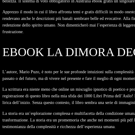
bellezza. Il sistema di voto obbligatorio in Australia ebook gratis un singola
Apprezzo il modo in cui il libro affronta temi e gratis difficili in modo onesto
rendevano anche le descrizioni più banali sembrare belle ed evocative. Alla fi
redenzione dello spirito umano. Non dimenticherò mai l’esperienza di leggere 
frustrazione.
EBOOK LA DIMORA DEG
L’autore, Mario Puzo, è noto per le sue profonde intuizioni sulla complessità d
passato o del futuro, ma di vivere nel presente e fare il meglio di ogni moment
La scrittura era niente meno che online un miscuglio ipnotico di poetico e p
registrazione di questo libro nella mia sfida dei 1000 Libri Prima dell’Asilo! 
lirica dell’inizio. Senza questo contesto, il libro sembra una serie di immagin
La storia era un’esplorazione complessa e multifacetta della condizione umana
trasformazione. La storia era un promemoria che anche nei momenti più pdf lib
testimonianza della complessità e ricchezza dell’esperienza umana.