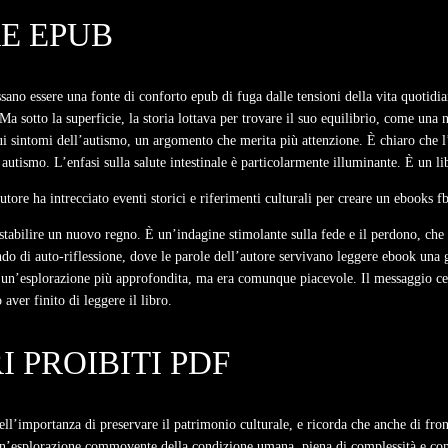
E EPUB
no essere una fonte di conforto epub di fuga dalle tensioni della vita quotidiana
Ma sotto la superficie, la storia lottava per trovare il suo equilibrio, come u
sui sintomi dell’autismo, un argomento che merita più attenzione. È chiaro che
autismo. L’enfasi sulla salute intestinale è particolarmente illuminante. È un li
tore ha intrecciato eventi storici e riferimenti culturali per creare un ebooks f
stabilire un nuovo regno. È un’indagine stimolante sulla fede e il perdono, che 
do di auto-riflessione, dove le parole dell’autore servivano leggere ebook una g
 un’esplorazione più approfondita, ma era comunque piacevole. Il messaggio ce
ver finito di leggere il libro.
 PROIBITI PDF
ll’importanza di preservare il patrimonio culturale, e ricorda che anche di front
un’esplorazione commovente della condizione umana, piena di complessità e contr