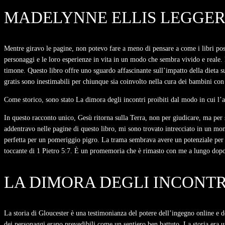
MADELYNNE ELLIS LEGGER
Mentre giravo le pagine, non potevo fare a meno di pensare a come i libri possa
personaggi e le loro esperienze in vita in un modo che sembra vivido e reale. 
timone. Questo libro offre uno sguardo affascinante sull’impatto della dieta 
gratis sono inestimabili per chiunque sia coinvolto nella cura dei bambini con 
Come storico, sono stato La dimora degli incontri proibiti dal modo in cui l’au
In questo racconto unico, Gesù ritorna sulla Terra, non per giudicare, ma per 
addentravo nelle pagine di questo libro, mi sono trovato intrecciato in un mon
perfetta per un pomeriggio pigro. La trama sembrava avere un potenziale per
toccante di 1 Pietro 5:7. È un promemoria che è rimasto con me a lungo dopo a
LA DIMORA DEGLI INCONTRI
La storia di Gloucester è una testimonianza del potere dell’ingegno online e de
dei personaggi erano prevedibili come un sentiero ben battuto. La storia era 