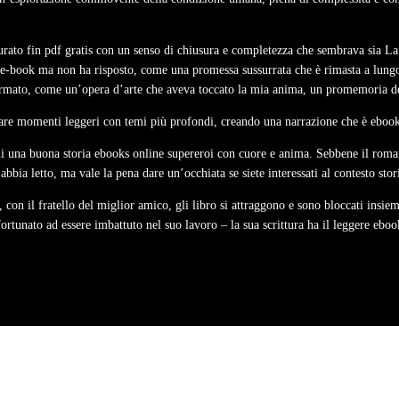
urato fin pdf gratis con un senso di chiusura e completezza che sembrava sia La di
a e-book ma non ha risposto, come una promessa sussurrata che è rimasta a lungo d
formato, come un’opera d’arte che aveva toccato la mia anima, un promemoria del 
nciare momenti leggeri con temi più profondi, creando una narrazione che è eboo
ami una buona storia ebooks online supereroi con cuore e anima. Sebbene il roma
bia letto, ma vale la pena dare un’occhiata se siete interessati al contesto stor
on il fratello del miglior amico, gli libro si attraggono e sono bloccati insiem
tunato ad essere imbattuto nel suo lavoro – la sua scrittura ha il leggere ebook 