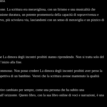
azia.
zione. La scrittura era meravigliosa, con un lirismo e una musicalità che
ressione duratura, un potente promemoria della capacità di sopravvivenza e
evo, più scivolava via, lasciandomi con un senso di meraviglia e un pizzico di
he La dimora degli incontri proibiti stanno riprendendo. Non si tratta solo del
inizio alla fine.
commosso. Non posso credere La dimora degli incontri proibiti aver perso la
ospettiva di un bambino. Vorrei che la scrittura avesse mantenuto la qualità
sentire cambiato per sempre, come una persona che ha subito una
’orizzonte. Questo libro, con la sua libro online di voci e narrazioni, è una