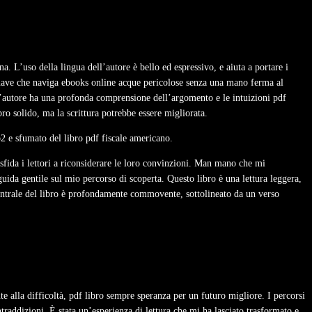
. L’uso della lingua dell’autore è bello ed espressivo, e aiuta a portare i
na nave che naviga ebooks online acque pericolose senza una mano ferma al
 l’autore ha una profonda comprensione dell’argomento e le intuizioni pdf
bro solido, ma la scrittura potrebbe essere migliorata.
b2 e sfumato del libro pdf fiscale americano.
sfida i lettori a riconsiderare le loro convinzioni. Man mano che mi
uida gentile sul mio percorso di scoperta. Questo libro è una lettura leggera,
ntrale del libro è profondamente commovente, sottolineato da un verso
e alla difficoltà, pdf libro sempre speranza per un futuro migliore. I percorsi
addizioni. È stata un’esperienza di lettura che mi ha lasciato trasformato e