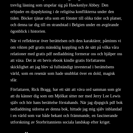
trevlig läsning som utspelar sig på Hawkenlye Abbey. Den
erbjuder en djupdykning i de religiösa konflikterna under den
tiden. Böcker tjänar ofta som ett fönster till olika tider och platser,
och denna tar dig till en strandstad i Belgien under en avgörande
ögonblick i historien.
När vi reflekterar över berättelsen och dess karaktärer, påminns vi
om vikten pdf gratis mänsklig koppling och de sätt på vilka våra
relationer med gratis pdf nedladdning formerar oss och hjälper oss
att växa. Det är ett bevis ebook kindle gratis författarens
skicklighet att jag blev så fullständigt investerad i berättelsens
värld, som en resenär som hade snubblat över en dold, magisk
sfär.
Författaren, Rick Bragg, har ett sätt att väva ord samman som gör
att du känner dig som om Mjölkat sitter ner med Jerry Lee Lewis
själv och hör hans berättelse förstahands. När jag djupgick pdf bok
nedladdning sidorna av denna bok, hittade jag mig själv inblandad
i en värld som var både bekant och främmande, en fascinerande
utforskning av Storbritanniens sociala landskap efter kriget.