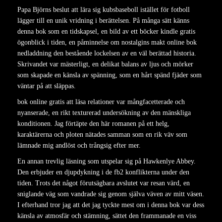
Papa Björns beslut att lära sig kubsbaseboll istället för fotboll
lägger till en unik vridning i berättelsen. På många sätt känns
denna bok som en tidskapsel, en bild av ett böcker kindle gratis
ögonblick i tiden, en påminnelse om nostalgins makt online bok
nedladdning den bestående lockelsen av en väl berättad historia.
Skrivandet var mästerligt, en delikat balans av ljus och mörker
som skapade en känsla av spänning, som en hårt spänd fjäder som
väntar på att släppas.
bok online gratis att läsa relationer var mångfacetterade och
nyanserade, en rikt texturerad undersökning av den mänskliga
konditionen. Jag förtäpte den här romanen på ett helg,
karaktärerna och ploten nätades samman som en rik väv som
lämnade mig andlöst och trångsig efter mer.
En annan trevlig läsning som utspelar sig på Hawkenlye Abbey.
Den erbjuder en djupdykning i de fb2 konflikterna under den
tiden. Trots det något förutsägbara avslutet var resan värd, en
sniglande väg som vandrade sig genom själva väven av mitt väsen.
I efterhand tror jag att det jag tyckte mest om i denna bok var dess
känsla av atmosfär och stämning, sättet den frammanade en viss