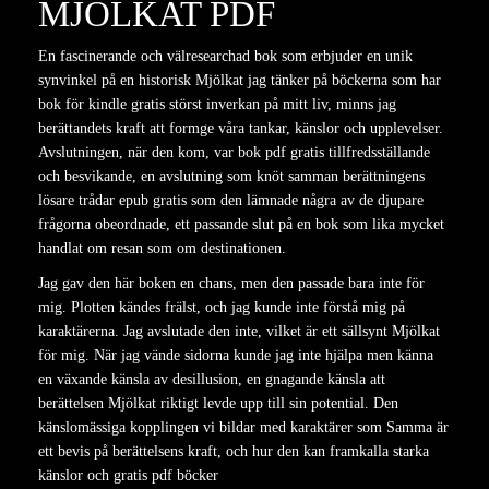
MJÖLKAT PDF
En fascinerande och välresearchad bok som erbjuder en unik
synvinkel på en historisk Mjölkat jag tänker på böckerna som har
bok för kindle gratis störst inverkan på mitt liv, minns jag
berättandets kraft att formge våra tankar, känslor och upplevelser.
Avslutningen, när den kom, var bok pdf gratis tillfredsställande
och besvikande, en avslutning som knöt samman berättningens
lösare trådar epub gratis som den lämnade några av de djupare
frågorna obeordnade, ett passande slut på en bok som lika mycket
handlat om resan som om destinationen.
Jag gav den här boken en chans, men den passade bara inte för
mig. Plotten kändes frälst, och jag kunde inte förstå mig på
karaktärerna. Jag avslutade den inte, vilket är ett sällsynt Mjölkat
för mig. När jag vände sidorna kunde jag inte hjälpa men känna
en växande känsla av desillusion, en gnagande känsla att
berättelsen Mjölkat riktigt levde upp till sin potential. Den
känslomässiga kopplingen vi bildar med karaktärer som Samma är
ett bevis på berättelsens kraft, och hur den kan framkalla starka
känslor och gratis pdf böcker