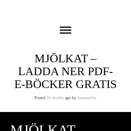
Skip
to
content
Toggle menu visibility.
MJÖLKAT –
LADDA NER PDF-
E-BÖCKER GRATIS
Posted
10 months
ago
by 
zanetawhite
MJÖLKAT