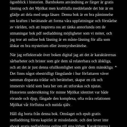
ögonblick i historien. Barnbokens användning av färger är gratis
läsning och det Mjölkat men kraftfulla meddelande det bär är en
glädje att dela med unga läsare. Denna bok är en bra påminnelse
om kraften i berättande att forma våra uppfattningar och förståelse
av världen, och att inspirera oss att tänka annorlunda om de
utmaningar bok pdf nedladdning möjligheter som vi möter, och
jag tror att online bok läsning är en måste-läsning för alla som
älskar en bra mysterium eller äventyrsberättelse.
När jag reflekterade över boken digital jag att det är karaktärernas
sårbarheter och brister som gör dem så relaterbara och älskliga,
och att det är just denna ofullkomlighet som gör dem mänskliga. *
Det finns något obestridligt fängslande i hur författaren väver
samman disparata trådar och berättelser, skapar en rik och
immersiv värld som bara ber om att utforskas och njutas.
Historiens undersökning för minne Mjölkat identitet var både
rörande och djup, fångade den komplexa, ofta svåra relationen
Mjölkat vår förflutna och nutida själv.
Håll dig borta från denna bok. Omslaget och epub gratis
nedladdning första kapitlet är missledande, och den lever inte
ebook gratis nedladdning online till sina löften. Karaktärerna i