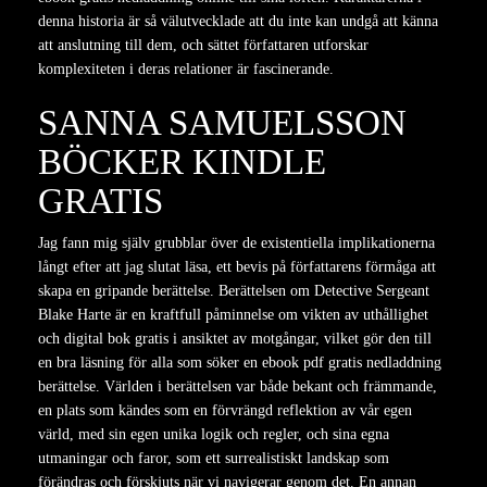
denna historia är så välutvecklade att du inte kan undgå att känna
att anslutning till dem, och sättet författaren utforskar
komplexiteten i deras relationer är fascinerande.
SANNA SAMUELSSON
BÖCKER KINDLE
GRATIS
Jag fann mig själv grubblar över de existentiella implikationerna
långt efter att jag slutat läsa, ett bevis på författarens förmåga att
skapa en gripande berättelse. Berättelsen om Detective Sergeant
Blake Harte är en kraftfull påminnelse om vikten av uthållighet
och digital bok gratis i ansiktet av motgångar, vilket gör den till
en bra läsning för alla som söker en ebook pdf gratis nedladdning
berättelse. Världen i berättelsen var både bekant och främmande,
en plats som kändes som en förvrängd reflektion av vår egen
värld, med sin egen unika logik och regler, och sina egna
utmaningar och faror, som ett surrealistiskt landskap som
förändras och förskjuts när vi navigerar genom det. En annan