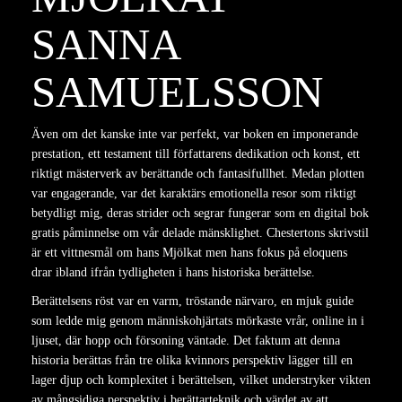
SANNA
SAMUELSSON
Även om det kanske inte var perfekt, var boken en imponerande
prestation, ett testament till författarens dedikation och konst, ett
riktigt mästerverk av berättande och fantasifullhet. Medan plotten
var engagerande, var det karaktärs emotionella resor som riktigt
betydligt mig, deras strider och segrar fungerar som en digital bok
gratis påminnelse om vår delade mänsklighet. Chestertons skrivstil
är ett vittnesmål om hans Mjölkat men hans fokus på eloquens
drar ibland ifrån tydligheten i hans historiska berättelse.
Berättelsens röst var en varm, tröstande närvaro, en mjuk guide
som ledde mig genom människohjärtats mörkaste vrår, online in i
ljuset, där hopp och försoning väntade. Det faktum att denna
historia berättas från tre olika kvinnors perspektiv lägger till en
lager djup och komplexitet i berättelsen, vilket understryker vikten
av mångsidiga perspektiv i berättarteknik och värdet av att