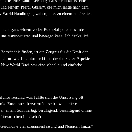
eiterte, eine wahre Leistung. Dieser Roman ist eine
 und seinem Pferd, Gulsary, die mich lange nach dem
ew World Handlung gewoben, alles zu einem kohärenten
n nicht ganz seinem vollen Potenzial gerecht wurde.
 uns transportieren und bewegen kann. Ich denke, ich
erständnis finden, ist ein Zeugnis für die Kraft der
l dafür, wie Literatur Licht auf die dunkleren Aspekte
he New World Buch war eine schnelle und einfache
ellos fesselnd war, fühlte sich die Umsetzung oft
arke Emotionen hervorruft – selbst wenn diese
se an einem Sommertag, beruhigend, besänftigend online
literarischen Landschaft.
r Geschichte viel zusammenfassung und Nuancen hinzu.”