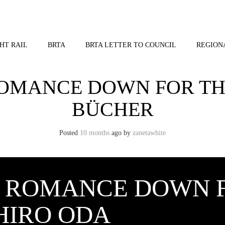
HT RAIL
BRTA
BRTA LETTER TO COUNCIL
REGION
 ROMANCE DOWN FOR T
BÜCHER
Posted
10 months
ago
by 
zanetawhite
1: ROMANCE DOWN 
CHIRO ODA