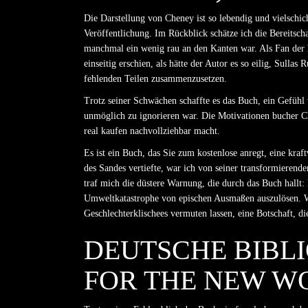
Die Darstellung von Cheney ist so lebendig und vielschich
Veröffentlichung. Im Rückblick schätze ich die Bereitsc
manchmal ein wenig rau an den Kanten war. Als Fan der hi
einseitig erschien, als hätte der Autor es so eilig, Sullas
fehlenden Teilen zusammenzusetzen.
Trotz seiner Schwächen schaffte es das Buch, ein Gefühl
unmöglich zu ignorieren war. Die Motivationen bucher C
real kaufen nachvollziehbar macht.
Es ist ein Buch, das Sie zum kostenlose anregt, eine kraf
des Sandes vertiefte, war ich von seiner transformierend
traf mich die düstere Warnung, die durch das Buch hallt:
Umweltkatastrophe von epischen Ausmaßen auszulösen. Wi
Geschlechterklischees vermuten lassen, eine Botschaft, die
DEUTSCHE BIBL
FOR THE NEW W