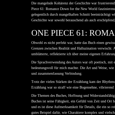
Die mangelnde Kohärenz der Geschichte war frustrierend
Piece 61: Romance Down for the New World faszinierende
gelegentlich durch mangelhaften Schnitt beeinträchtigt w
Geschichte war sowohl berauschend als auch erschöpfend
ONE PIECE 61: RO
Obwohl es nicht perfekt war, hatte das Buch einen gewiss
Grenzen zwischen Realität und Halluzination verwischt. 
umblätterte, reflektierte ich über meine eigenen Erfahr
Die Sprachverwendung des Autors war oft poetisch, mit e
bedeutungsvoll für mich machte. Die Art und Weise, wie
und zusammenfassung Verbindung.
Trotz der vielen Stärken der Erzählung kam der Rhythmu
Erzählung war so straff wie eine Bogensehne, vibrierend 
Die Themen des Buches, Hoffnung und Widerstandsfähigkeit
Buches ist seine Fähigkeit, ein Gefühl von Zeit und Ort
und es ist diese Aufmerksamkeit für Details, die ein so r
gutes Beispiel dafür, wie Charaktere komplex und vielsc