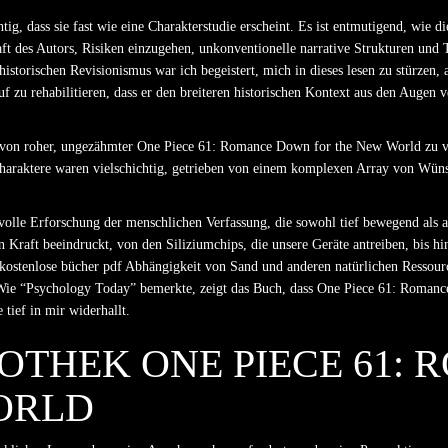
tig, dass sie fast wie eine Charakterstudie erscheint. Es ist entmutigend, wie d
haft des Autors, Risiken einzugehen, unkonventionelle narrative Strukturen un
storischen Revisionismus war ich begeistert, mich in dieses lesen zu stürzen, 
 Ruf zu rehabilitieren, dass er den breiteren historischen Kontext aus den Augen 
 von roher, ungezähmter One Piece 61: Romance Down for the New World zu verm
haraktere waren vielschichtig, getrieben von einem komplexen Array von Wünsc
tvolle Erforschung der menschlichen Verfassung, die sowohl tief bewegend als a
en Kraft beeindruckt, von den Siliziumchips, die unsere Geräte antreiben, bis h
 kostenlose bücher pdf Abhängigkeit von Sand und anderen natürlichen Ressourc
e “Psychology Today” bemerkte, zeigt das Buch, dass One Piece 61: Romance D
 tief in mir widerhallt.
IOTHEK ONE PIECE 61:
ORLD