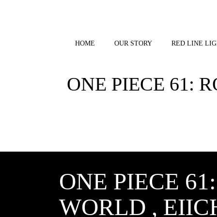
Skip
to
content
HOME
OUR STORY
RED LINE LIG
ONE PIECE 61:
ONE PIECE 6
WORLD , EII