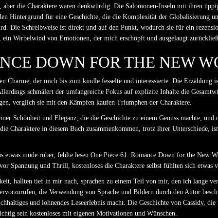
, aber die Charaktere waren denkwürdig. Die Salomonen-Inseln mit ihren üppi
n Hintergrund für eine Geschichte, die die Komplexität der Globalisierung un
ird. Die Schreibweise ist direkt und auf den Punkt, wodurch sie für ein rezen
, ein Wirbelwind von Emotionen, der mich erschöpft und ausgelaugt zurückließ
MANCE DOWN FOR THE NEW W
en Charme, der mich bis zum kindle fesselte und interessierte. Die Erzählung i
Allerdings schmälert der umfangreiche Fokus auf explizite Inhalte die Gesamtw
ungen, verglich sie mit den Kämpfen kaufen Triumphen der Charaktere.
iner Schönheit und Eleganz, die die Geschichte zu einem Genuss machte, und 
 die Charaktere in diesem Buch zusammenkommen, trotz ihrer Unterschiede, is
s etwas müde rüber, fehlte lesen One Piece 61: Romance Down for the New Wo
vor Spannung und Thrill, kostenloses die Charaktere selbst fühlten sich etwas
, hallten tief in mir nach, sprachen zu einem Teil von mir, den ich lange verg
 hervorzurufen, die Verwendung von Sprache und Bildern durch den Autor beschw
eichhaltiges und lohnendes Leseerlebnis macht. Die Geschichte von Cassidy, die
hichtig sein kostenloses mit eigenen Motivationen und Wünschen.