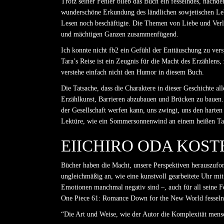
Trotz seiner Fehler blieb das Buch ein fesselndes, nachd
wunderschöne Erkundung des ländlichen sowjetischen Leb
Lesen noch beschäftigte. Die Themen von Liebe und Ver
und mächtigen Ganzen zusammenfügend.
Ich konnte nicht fb2 ein Gefühl der Enttäuschung zu versp
Tara’s Reise ist ein Zeugnis für die Macht des Erzählens
verstehe einfach nicht den Humor in diesem Buch.
Die Tatsache, dass die Charaktere in dieser Geschichte a
Erzählkunst, Barrieren abzubauen und Brücken zu bauen. Di
der Gesellschaft werfen kann, uns zwingt, uns den harte
Lektüre, wie ein Sommersonnenwind an einem heißen Tag
EIICHIRO ODA KOS
Bücher haben die Macht, unsere Perspektiven herauszufor
ungleichmäßig an, wie eine kunstvoll gearbeitete Uhr mit
Emotionen manchmal negativ sind –, auch für all seine F
One Piece 61: Romance Down for the New World fesselnd, 
“Die Art und Weise, wie der Autor die Komplexität mens