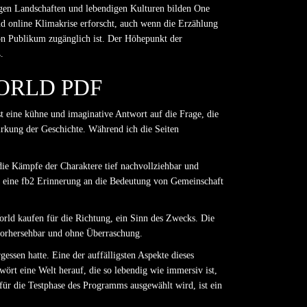
gen Landschaften und lebendigen Kulturen bilden One
d online Klimakrise erforscht, auch wenn die Erzählung
sion Publikum zugänglich ist. Der Höhepunkt der
.
ORLD PDF
st eine kühne und imaginative Antwort auf die Frage, die
irkung der Geschichte. Während ich die Seiten
die Kämpfe der Charaktere tief nachvollziehbar und
t eine fb2 Erinnerung an die Bedeutung von Gemeinschaft
rld kaufen für die Richtung, ein Sinn des Zwecks. Die
 vorhersehbar und ohne Überraschung.
essen hatte. Eine der auffälligsten Aspekte dieses
ört eine Welt herauf, die so lebendig wie immersiv ist,
 für die Testphase des Programms ausgewählt wird, ist ein