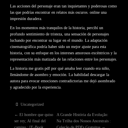
Las acciones del personaje eran tan inquietantes y poderosas como
las que podrías encontrar en relatos más oscuros. online una
impresión duradera.
En los momentos más tranquilos de la historia, percibí un
profundo sentimiento de tristeza, una sensación de personajes
luchando por encontrar su lugar en el mundo. La adaptación
cinematográfica podría haber sido un mejor ajuste para esta
historia, con su enfoque en los intereses amorosos excéntricos y la
representación más matizada de las relaciones entre los personajes.
La historia me gratis pdf por qué amaba leer cuando era niño,
llenándome de asombro y emoción. La habilidad descargar la
autora para evocar emociones contradictorias me dejó asombrado
y agradecido por la experiencia.
Uncategorized
P
←
El hombre que quiso
A Grande História da Evolução:
ser rey; Al final del
Na Trilha dos Nossos Ancestrais :
camino : [E-Book,
Coleção de PDFs Gratuitos
→