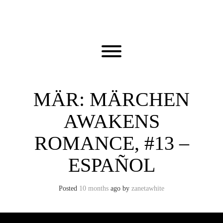
Skip
to
content
Toggle menu visibility.
MÄR: MÄRCHEN
AWAKENS
ROMANCE, #13 –
ESPAÑOL
Posted
10 months
ago
by 
zanetawhite