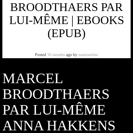
BROODTHAERS PAR
LUI-MÊME | EBOOKS
(EPUB)
Posted
10 months
ago
by
zanetawhite
MARCEL
BROODTHAERS
PAR LUI-MÊME
ANNA HAKKENS