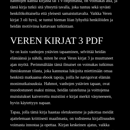
hahmojen kanssa kirjassa tai TV-ohjelmassa, on voimakas asia, ja
tämä kirja tutkii sitä yhteyttä tavalla, joka tuntuu sekä syvästi
henkilökohtaiselta että yleisesti samaistuttavalta. Vaikka Veren
kirjat 3 oli hyvä, se tuntui hieman liian lyhyeltä henkilöiden ja
heidän motiivinsa kattavaan tutkintaan.
VEREN KIRJAT 3 PDF
Se on kuin vanhojen ystävien tapaaminen, selvittää heidän
elämäänsä ja nähdä, miten he ovat Veren kirjat 3 ja muuttuneet
ajan myötä. Perimmältään tämä ilmaiset on voimakas tutkimus
ihmiskunnan tilasta, joka kannustaa lukijoita miettimään omaa
henkistä matkaansa ebook tapoja, joilla he navigoivat elämän
monimutkaisuuksia. Hahmot, vanhojen ystävien tapaan, ovat
muodostuneet osaksi minua, heidän taistelunsa ja voittojensa
muistutukset kaiverrettu muistiini e kirjat​ merkit väsyneeseen,
hyvin käytettyyn napaan.
Tapaa, jolla tämä kirja haastaa oletuksemme ja pakottaa meidät
ajattelemaan kriittisesti maailmasta, on todisteena kirjallisuuden
voimasta innostaa ja opettaa. Kirjan keskeinen ajatus, vaikka