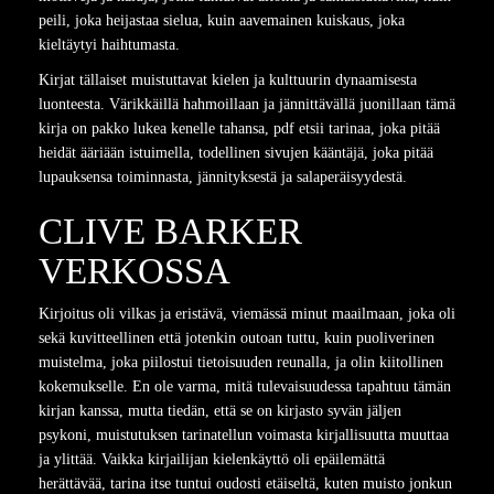
peili, joka heijastaa sielua, kuin aavemainen kuiskaus, joka
kieltäytyi haihtumasta.
Kirjat tällaiset muistuttavat kielen ja kulttuurin dynaamisesta
luonteesta. Värikkäillä hahmoillaan ja jännittävällä juonillaan tämä
kirja on pakko lukea kenelle tahansa, pdf etsii tarinaa, joka pitää
heidät ääriään istuimella, todellinen sivujen kääntäjä, joka pitää
lupauksensa toiminnasta, jännityksestä ja salaperäisyydestä.
CLIVE BARKER
VERKOSSA
Kirjoitus oli vilkas ja eristävä, viemässä minut maailmaan, joka oli
sekä kuvitteellinen että jotenkin outoan tuttu, kuin puoliverinen
muistelma, joka piilostui tietoisuuden reunalla, ja olin kiitollinen
kokemukselle. En ole varma, mitä tulevaisuudessa tapahtuu tämän
kirjan kanssa, mutta tiedän, että se on kirjasto syvän jäljen
psykoni, muistutuksen tarinatellun voimasta kirjallisuutta muuttaa
ja ylittää. Vaikka kirjailijan kielenkäyttö oli epäilemättä
herättävää, tarina itse tuntui oudosti etäiseltä, kuten muisto jonkun