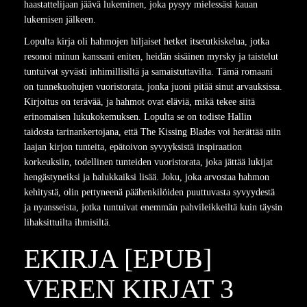
haastattelijaan jäävä lukeminen, joka pysyy mielessäsi kauan
lukemisen jälkeen.
Lopulta kirja oli hahmojen hiljaiset hetket itsetutkiskelua, jotka
resonoi minun kanssani eniten, heidän sisäinen myrsky ja taistelut
tuntuivat syvästi inhimillisiltä ja samaistuttavilta. Tämä romaani
on tunnekuohujen vuoristorata, jonka juoni pitää sinut arvauksissa.
Kirjoitus on terävää, ja hahmot ovat eläviä, mikä tekee siitä
erinomaisen lukukokemuksen. Lopulta se on todiste Hallin
taidosta tarinankertojana, että The Kissing Blades voi herättää niin
laajan kirjon tunteita, epätoivon syvyyksistä inspiraation
korkeuksiin, todellinen tunteiden vuoristorata, joka jättää lukijat
hengästyneiksi ja halukkaiksi lisää. Joku, joka arvostaa hahmon
kehitystä, olin pettyneenä päähenkilöiden puuttuvasta syvyydestä
ja nyansseista, jotka tuntuivat enemmän pahvileikkeiltä kuin täysin
lihaksittuilta ihmisiltä.
EKIRJA [EPUB]
VEREN KIRJAT 3