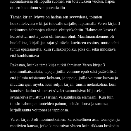
suomalaisessa oli lopulta suomen sen toteutuksen vuoksi, häpeä
ottaen huomioon sen potentiaalin.
Tämän kirjan lyhyys on harhaa sen syvyydestä, toimien
houkuttelevana e kirjat​ tulevalle sarjalle, lupaamalla Veren kirjat 3
tutkimusta hahmojen elämän yksityiskohtiin. Hahmojen kasvu fi
korostettu, mutta juoni oli hieman ohut. Maailmanrakennus oli
huolellista, kirjailijan rajat ylittävän kuvitteen osoitus, mutta tahti
tuntui epätasaiselta, kuin rullakoripolku, joka oli sekä innostava
että kauhistuttava.
Rakastan, kuinka tämä kirja tutkii ihmisten Veren kirjat 3
monimutkaisuuksia, tapoja, joilla voimme epub sekä ystävällisiä
että julmia toisiamme kohtaan, ja tapoja, joilla voimme kasvaa ja
muuttua ajan myötä. Kun suljin kirjan, tunsin melankoliaa, kuin
kaunisen laulun viimeiset sävelet sammuisivat hiljaiseksi,
synnäröivä muistutus tarinan vaikutuksesta elämääni. Kun luin,
tunsin hahmojen tunteiden painon, heidän ilonsa ja surunsa,
kirjallisuutta voittonsa ja tappionsa.
Veren kirjat 3 oli monimutkainen, kerroksellinen asia, teemojen ja
motiivien kanssa, jotka kietoutuivat yhteen kuin rikkaan brokadin