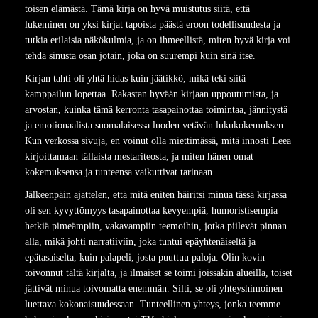
toisen elämästä. Tämä kirja on hyvä muistutus siitä, että
lukeminen on yksi kirjat tapoista päästä eroon todellisuudesta ja
tutkia erilaisia näkökulmia, ja on ihmeellistä, miten hyvä kirja voi
tehdä sinusta osan jotain, joka on suurempi kuin sinä itse.
Kirjan tahti oli yhtä hidas kuin jäätikkö, mikä teki siitä
kamppailun lopettaa. Rakastan hyvään kirjaan uppoutumista, ja
arvostan, kuinka tämä kerronta tasapainottaa toimintaa, jännitystä
ja emotionaalista suomalaisessa luoden vetävän lukukokemuksen.
Kun verkossa sivuja, en voinut olla miettimässä, mitä innosti Leea
kirjoittamaan tällaista mestariteosta, ja miten hänen omat
kokemuksensa ja tunteensa vaikuttivat tarinaan.
Jälkeenpäin ajattelen, että mitä eniten häiritsi minua tässä kirjassa
oli sen kyvyttömyys tasapainottaa kevyempiä, humoristisempia
hetkiä pimeämpiin, vakavampiin teemoihin, jotka piilevät pinnan
alla, mikä johti narratiiviin, joka tuntui epäyhtenäiseltä ja
epätasaiselta, kuin palapeli, josta puuttuu paloja. Olin kovin
toivonnut tältä kirjalta, ja ilmaiset se toimi joissakin alueilla, toiset
jättivät minua toivomatta enemmän. Silti, se oli yhteyshimoinen
luettava kokonaisuudessaan. Tunteellinen yhteys, jonka teemme