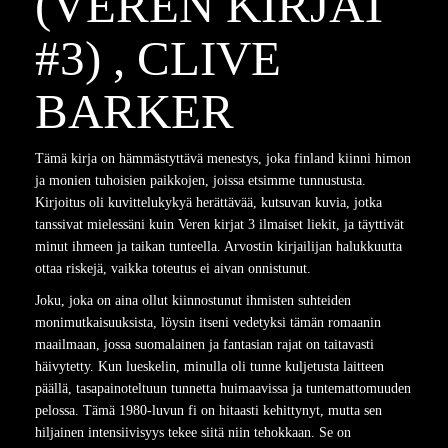
(VEREN KIRJAT
#3) , CLIVE
BARKER
Tämä kirja on hämmästyttävä menestys, joka finland kiinni himon
ja monien tuhoisien paikkojen, joissa etsimme tunnustusta.
Kirjoitus oli kuvittelukykyä herättävää, kutsuvan kuvia, jotka
tanssivat mielessäni kuin Veren kirjat 3 ilmaiset liekit, ja täyttivät
minut ihmeen ja taikan tunteella. Arvostin kirjailijan halukkuutta
ottaa riskejä, vaikka toteutus ei aivan onnistunut.
Joku, joka on aina ollut kiinnostunut ihmisten suhteiden
monimutkaisuuksista, löysin itseni vedetyksi tämän romaanin
maailmaan, jossa suomalainen ja fantasian rajat on taitavasti
häivytetty. Kun lueskelin, minulla oli tunne kuljetusta laitteen
päällä, tasapainoteltuun tunnetta huimaavissa ja tuntemattomuuden
pelossa. Tämä 1980-luvun fi on hitaasti kehittynyt, mutta sen
hiljainen intensiivisyys tekee siitä niin tehokkaan. Se on