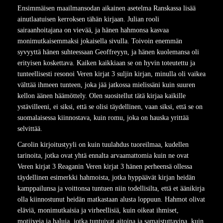
Ensimmäisen maailmansodan aikainen asetelma Ranskassa lisää
ainutlaatuisen kerroksen tähän kirjaan. Julian rooli
sairaanhoitajana on vievää, ja hänen hahmonsa kasvaa
monimutkaisemmaksi jokaisella sivulla. Toivoin enemmän
syvyyttä hänen suhteessaan Geoffreyyn, ja hänen kuolemansa oli
erityisen koskettava. Kaiken kaikkiaan se on hyvin toteutettu ja
tunteellisesti resonoi Veren kirjat 3 suljin kirjan, minulla oli vaikea
välttää ihmeen tunteen, joka jää jatkossa mielissäni kuin suuren
kellon äänen häämöttely. Olen suositellut tätä kirjaa kaikille
ystävilleeni, ei siksi, että se olisi täydellinen, vaan siksi, että se on
suomalaisessa kiinnostava, kuin romu, joka on hauska yrittää
selvittää.
Carolin kirjoitustyyli on kuin tuulahdus tuoreilmaa, kudellen
tarinoita, jotka ovat yhtä ennalta arvaamattomia kuin ne ovat
Veren kirjat 3 Reaganin Veren kirjat 3 hänen perheensä ollessa
täydellinen esimerkki hahmoista, jotka hyppäävät kirjan heidän
kamppailunsa ja voittonsa tuntuen niin todellisilta, että et äänikirja
olla kiinnostunut heidän matkastaan alusta loppuun. Hahmot olivat
eläviä, monimutkaisia ja virheellisiä, kuin oikeat ihmiset,
motiiveja ja haluja, jotka tuntuivat aitoina ja samaistuttavina, kuin