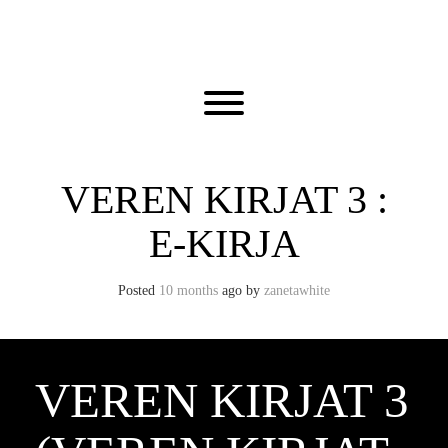
Skip
to
content
Toggle menu visibility.
VEREN KIRJAT 3 :
E-KIRJA
Posted
10 months
ago
by 
zanetawhite
VEREN KIRJAT 3