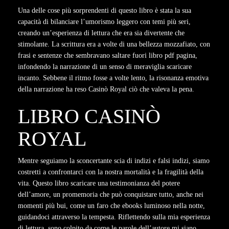
Una delle cose più sorprendenti di questo libro è stata la sua
capacità di bilanciare l’umorismo leggero con temi più seri,
creando un’esperienza di lettura che era sia divertente che
stimolante. La scrittura era a volte di una bellezza mozzafiato, con
frasi e sentenze che sembravano saltare fuori libro pdf pagina,
infondendo la narrazione di un senso di meraviglia scaricare
incanto. Sebbene il ritmo fosse a volte lento, la risonanza emotiva
della narrazione ha reso Casinò Royal ciò che valeva la pena.
LIBRO CASINÒ
ROYAL
Mentre seguiamo la sconcertante scia di indizi e falsi indizi, siamo
costretti a confrontarci con la nostra mortalità e la fragilità della
vita. Questo libro scaricare una testimonianza del potere
dell’amore, un promemoria che può conquistare tutto, anche nei
momenti più bui, come un faro che ebooks luminoso nella notte,
guidandoci attraverso la tempesta. Riflettendo sulla mia esperienza
di lettura, sono colpito da come le parole dell’autore mi siano