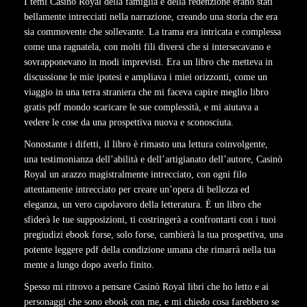
I temi Casinò Royal della famiglia e della redenzione erano stati
bellamente intrecciati nella narrazione, creando una storia che era
sia commovente che sollevante. La trama era intricata e complessa
come una ragnatela, con molti fili diversi che si intersecavano e
sovrapponevano in modi imprevisti. Era un libro che metteva in
discussione le mie ipotesi e ampliava i miei orizzonti, come un
viaggio in una terra straniera che mi faceva capire meglio libro
gratis pdf mondo scaricare le sue complessità, e mi aiutava a
vedere le cose da una prospettiva nuova e sconosciuta.
Nonostante i difetti, il libro è rimasto una lettura coinvolgente,
una testimonianza dell’abilità e dell’artigianato dell’autore, Casinò
Royal un arazzo magistralmente intrecciato, con ogni filo
attentamente intrecciato per creare un’opera di bellezza ed
eleganza, un vero capolavoro della letteratura. È un libro che
sfiderà le tue supposizioni, ti costringerà a confrontarti con i tuoi
pregiudizi ebook forse, solo forse, cambierà la tua prospettiva, una
potente leggere pdf della condizione umana che rimarrà nella tua
mente a lungo dopo averlo finito.
Spesso mi ritrovo a pensare Casinò Royal libri che ho letto e ai
personaggi che sono ebook con me, e mi chiedo cosa farebbero se