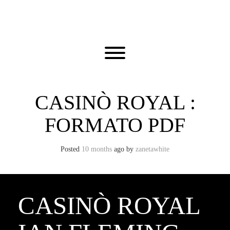
Skip
to
content
Toggle menu visibility.
CASINÒ ROYAL :
FORMATO PDF
Posted
10 months
ago
by 
zanetawhite
CASINÒ ROYAL