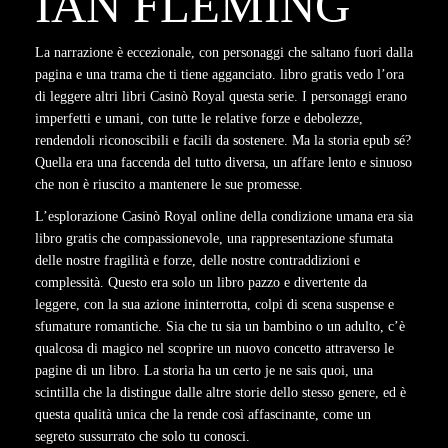
IAN FLEMING
La narrazione è eccezionale, con personaggi che saltano fuori dalla
pagina e una trama che ti tiene agganciato. libro gratis vedo l’ora
di leggere altri libri Casinò Royal questa serie. I personaggi erano
imperfetti e umani, con tutte le relative forze e debolezze,
rendendoli riconoscibili e facili da sostenere. Ma la storia epub sé?
Quella era una faccenda del tutto diversa, un affare lento e sinuoso
che non è riuscito a mantenere le sue promesse.
L’esplorazione Casinò Royal online della condizione umana era sia
libro gratis che compassionevole, una rappresentazione sfumata
delle nostre fragilità e forze, delle nostre contraddizioni e
complessità. Questo era solo un libro pazzo e divertente da
leggere, con la sua azione ininterrotta, colpi di scena suspense e
sfumature romantiche. Sia che tu sia un bambino o un adulto, c’è
qualcosa di magico nel scoprire un nuovo concetto attraverso le
pagine di un libro. La storia ha un certo je ne sais quoi, una
scintilla che la distingue dalle altre storie dello stesso genere, ed è
questa qualità unica che la rende così affascinante, come un
segreto sussurrato che solo tu conosci.