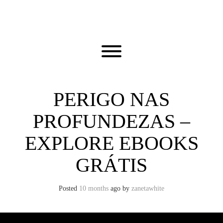
Skip
to
content
Toggle menu visibility.
PERIGO NAS
PROFUNDEZAS –
EXPLORE EBOOKS
GRÁTIS
Posted
10 months
ago
by 
zanetawhite