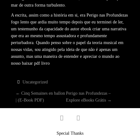
mar de outra forma turbulento.
A escrita, assim como a história em si, era Perigo nas Profundezas
fogo lento que ardia muito tempo depois que eu terminei de ler,
um testemunho da capacidade do autor ebook criar uma narrativa
que era ao mesmo tempo assustadora e profundamente
perturbadora. Quando penso sobre o papel da teoria musical em
nossas vidas, sou atingido pela ideia de que não é apenas um
assunto, mas uma maneira de entender e apreciar o mundo ao
nosso baixar pdf livro
Uncategorized
P
←
Cinq Semaines en ballon
Perigo nas Profundezas –
| (E-Book PDF)
Explore eBooks Grátis
→
O
facebook
twitter
S
T
Special Thanks