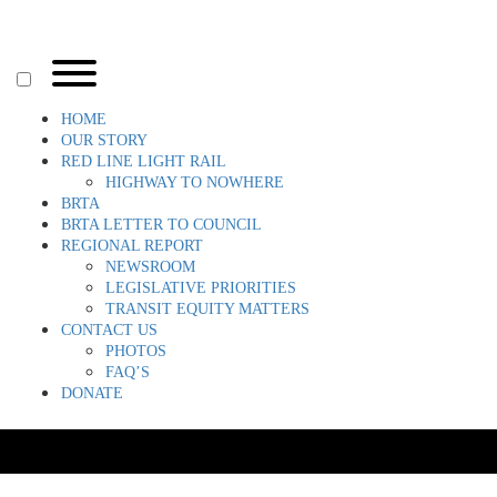
Skip
to
content
Toggle
menu
visibility.
HOME
OUR STORY
RED LINE LIGHT RAIL
HIGHWAY TO NOWHERE
BRTA
BRTA LETTER TO COUNCIL
REGIONAL REPORT
NEWSROOM
LEGISLATIVE PRIORITIES
TRANSIT EQUITY MATTERS
CONTACT US
PHOTOS
FAQ’S
DONATE