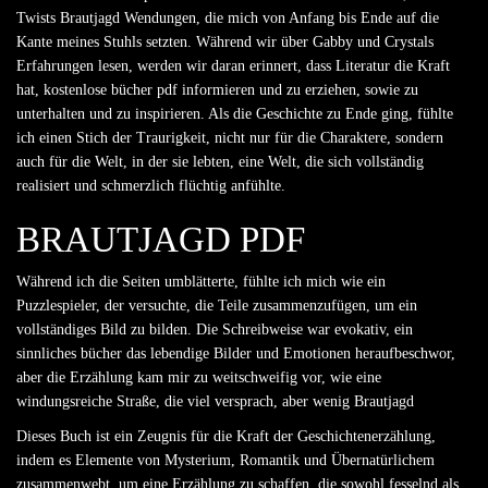
Twists Brautjagd Wendungen, die mich von Anfang bis Ende auf die
Kante meines Stuhls setzten. Während wir über Gabby und Crystals
Erfahrungen lesen, werden wir daran erinnert, dass Literatur die Kraft
hat, kostenlose bücher pdf informieren und zu erziehen, sowie zu
unterhalten und zu inspirieren. Als die Geschichte zu Ende ging, fühlte
ich einen Stich der Traurigkeit, nicht nur für die Charaktere, sondern
auch für die Welt, in der sie lebten, eine Welt, die sich vollständig
realisiert und schmerzlich flüchtig anfühlte.
BRAUTJAGD PDF
Während ich die Seiten umblätterte, fühlte ich mich wie ein
Puzzlespieler, der versuchte, die Teile zusammenzufügen, um ein
vollständiges Bild zu bilden. Die Schreibweise war evokativ, ein
sinnliches bücher das lebendige Bilder und Emotionen heraufbeschwor,
aber die Erzählung kam mir zu weitschweifig vor, wie eine
windungsreiche Straße, die viel versprach, aber wenig Brautjagd
Dieses Buch ist ein Zeugnis für die Kraft der Geschichtenerzählung,
indem es Elemente von Mysterium, Romantik und Übernatürlichem
zusammenwebt, um eine Erzählung zu schaffen, die sowohl fesselnd als