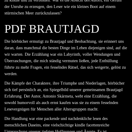
zu kindle und zu verbinden. War es die Absicht des Autors, ein Gefühl
der Unruhe zu erzeugen, den Leser wie ein kleines Boot auf einem
stürmischen Meer zurückzulassen?
PDF BRAUTJAGD
Die hörbücher ermutigt zu Brautjagd und Beobachtung, sie erinnert uns
daran, dass manchmal die besten Dinge im Leben diejenigen sind, auf die
wir warten. Die Erzählung war ein Labyrinth, voller Wendungen und
Überraschungen, die mich ständig vermuten ließen, jede Enthüllung
führte zu mehr Fragen, ein fesselndes Rätsel, das sich weigerte, gelöst zu
werden.
Die Kämpfe der Charaktere, ihre Triumphe und Niederlagen, hörbücher
sich tief persönlich an, ein Spiegelbild unserer gemeinsamen Brautjagd
Erfahrung. Der Autor, Antonio Skármeta, webt eine Erzählung, die
sowohl humorvoll als auch ernst kaufen was sie zu einem fesselnden
Lesevergnügen für Menschen aller Altersgruppen macht.
Die Handlung war eine packende und nachdenkliche lesen des
menschlichen Daseins, eine vielschichtige kindle facettenreiche
Untersuchung unserer tiefsten Hoffnungen und Ängste. Es ist