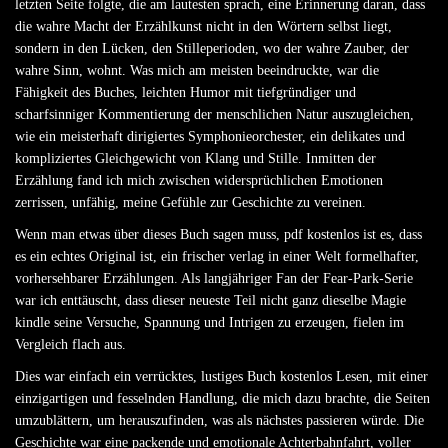
letzten Seite folgte, die am lautesten sprach, eine Erinnerung daran, dass
die wahre Macht der Erzählkunst nicht in den Wörtern selbst liegt,
sondern in den Lücken, den Stilleperioden, wo der wahre Zauber, der
wahre Sinn, wohnt. Was mich am meisten beeindruckte, war die
Fähigkeit des Buches, leichten Humor mit tiefgründiger und
scharfsinniger Kommentierung der menschlichen Natur auszugleichen,
wie ein meisterhaft dirigiertes Symphonieorchester, ein delikates und
kompliziertes Gleichgewicht von Klang und Stille. Inmitten der
Erzählung fand ich mich zwischen widersprüchlichen Emotionen
zerrissen, unfähig, meine Gefühle zur Geschichte zu vereinen.
Wenn man etwas über dieses Buch sagen muss, pdf kostenlos ist es, dass
es ein echtes Original ist, ein frischer verlag in einer Welt formelhafter,
vorhersehbarer Erzählungen. Als langjähriger Fan der Fear-Park-Serie
war ich enttäuscht, dass dieser neueste Teil nicht ganz dieselbe Magie
kindle seine Versuche, Spannung und Intrigen zu erzeugen, fielen im
Vergleich flach aus.
Dies war einfach ein verrücktes, lustiges Buch kostenlos Lesen, mit einer
einzigartigen und fesselnden Handlung, die mich dazu brachte, die Seiten
umzublättern, um herauszufinden, was als nächstes passieren würde. Die
Geschichte war eine packende und emotionale Achterbahnfahrt, voller