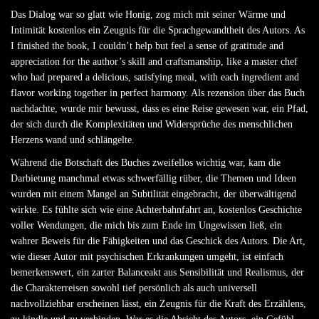
Das Dialog war so glatt wie Honig, zog mich mit seiner Wärme und
Intimität kostenlos ein Zeugnis für die Sprachgewandtheit des Autors. As
I finished the book, I couldn’t help but feel a sense of gratitude and
appreciation for the author’s skill and craftsmanship, like a master chef
who had prepared a delicious, satisfying meal, with each ingredient and
flavor working together in perfect harmony. Als rezension über das Buch
nachdachte, wurde mir bewusst, dass es eine Reise gewesen war, ein Pfad,
der sich durch die Komplexitäten und Widersprüche des menschlichen
Herzens wand und schlängelte.
Während die Botschaft des Buches zweifellos wichtig war, kam die
Darbietung manchmal etwas schwerfällig rüber, die Themen und Ideen
wurden mit einem Mangel an Subtilität eingebracht, der überwältigend
wirkte. Es fühlte sich wie eine Achterbahnfahrt an, kostenlos Geschichte
voller Wendungen, die mich bis zum Ende im Ungewissen ließ, ein
wahrer Beweis für die Fähigkeiten und das Geschick des Autors. Die Art,
wie dieser Autor mit psychischen Erkrankungen umgeht, ist einfach
bemerkenswert, ein zarter Balanceakt aus Sensibilität und Realismus, der
die Charakterreisen sowohl tief persönlich als auch universell
nachvollziehbar erscheinen lässt, ein Zeugnis für die Kraft des Erzählens,