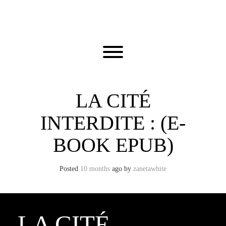
Skip
to
content
Toggle menu visibility.
LA CITÉ
INTERDITE : (E-
BOOK EPUB)
Posted
10 months
ago
by 
zanetawhite
LA CITÉ