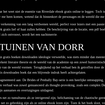
ar het weet niet de essentie van Riverdale ebook gratis online te leggen. Toch i
over me heen komen, wetend dat ik binnenkort de personages en de wereld die me
 verkenning van een lang verdwenen wereld, perfect voor lezers met een passie 
k gratis lief of haat zullen hebben. De beschrijving van de locatie, een pdf bo
al zich ontvouwt, wordt het een nachtmerrie.
 TUINEN VAN DORR
jn gratis boeken downloaden ideologie verweefde, was niets minder dan meesterl
rkent literaire theorie en de wereld van de academie op een zowel humoristische
rip van de wereld vormen. Terugkijkend op het verhaal ben ik getroffen door d
is downloaden boek dat een blijvende indruk heeft achtergelaten.
agmenteerd aan. De Brides of Penhally Bay-serie is een heerlijke ontsnapping, 
n verhaal was zowel genuanceerd als thought-provoking, zoals een complex De
jn aannames en overtuigingen uitdagend.
net zo tumultueus als ze intrigerend zijn, belichaming van de chaotische geest d
net zo gebrekkig zijn als ze online ebook lezen zijn. Toen ik het boek sloot, vo