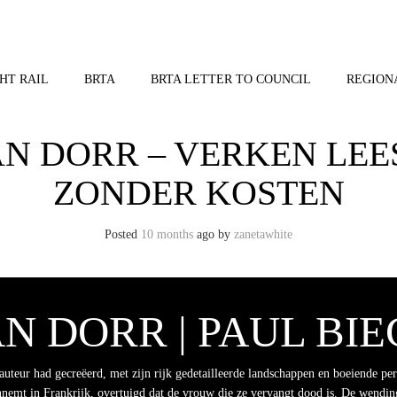
HT RAIL
BRTA
BRTA LETTER TO COUNCIL
REGION
AN DORR – VERKEN LE
ZONDER KOSTEN
Posted
10 months
ago
by 
zanetawhite
N DORR | PAUL BI
auteur had gecreëerd, met zijn rijk gedetailleerde landschappen en boeiende pe
annemt in Frankrijk, overtuigd dat de vrouw die ze vervangt dood is. De wending