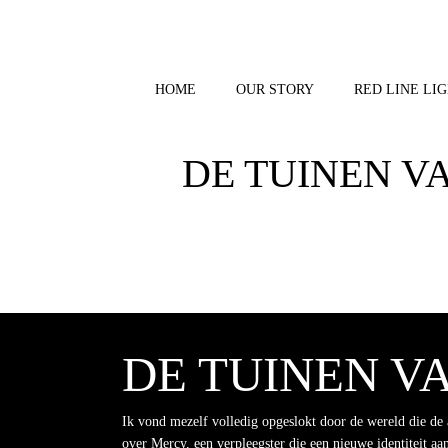
Skip
to
content
HOME
OUR STORY
RED LINE LIG
DE TUINEN V
DE TUINEN VA
Ik vond mezelf volledig opgeslokt door de wereld die de 
over Mercy, een verpleegster die een nieuwe identiteit a