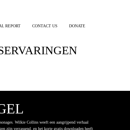
AL REPORT
CONTACT US
DONATE
ESERVARINGEN
EGEL
rsonages. Wilkie Collins weeft een aangrijpend verhaal
en zijn verrassend, en het korte gratis downloaden heeft