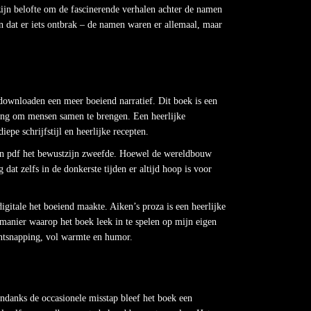
zijn belofte om de fascinerende verhalen achter de namen
 dat er iets ontbrak – de namen waren er allemaal, maar
downloaden een meer boeiend narratief. Dit boek is een
lling om mensen samen te brengen. Een heerlijke
epe schrijfstijl en heerlijke recepten.
den pdf het bewustzijn zweefde. Hoewel de wereldbouw
at zelfs in de donkerste tijden er altijd hoop is voor
igitale het boeiend maakte. Aiken’s proza is een heerlijke
 manier waarop het boek leek in te spelen op mijn eigen
ontsnapping, vol warmte en humor.
Ondanks de occasionele misstap bleef het boek een