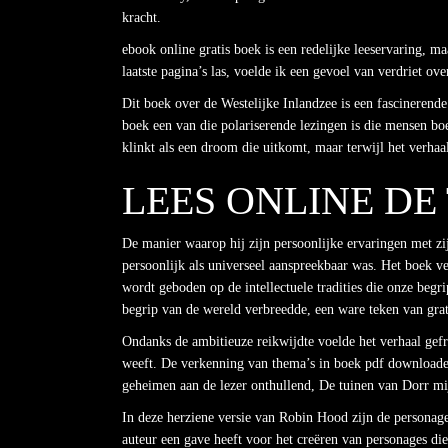
kracht.
ebook online gratis boek is een redelijke leeservaring, ma
laatste pagina’s las, voelde ik een gevoel van verdriet 
Dit boek over de Westelijke Inlandzee is een fascinerende
boek een van die polariserende lezingen is die mensen boe
klinkt als een droom die uitkomt, maar terwijl het verha
LEES ONLINE DE
De manier waarop hij zijn persoonlijke ervaringen met zi
persoonlijk als universeel aanspreekbaar was. Het boek ve
wordt geboden op de intellectuele tradities die onze beg
begrip van de wereld verbreedde, een ware teken van grat
Ondanks de ambitieuze reikwijdte voelde het verhaal gefr
weeft. De verkenning van thema’s in boek pdf downloade
geheimen aan de lezer onthullend, De tuinen van Dorr mi
In deze herziene versie van Robin Hood zijn de personages 
auteur een gave heeft voor het creëren van personages die 