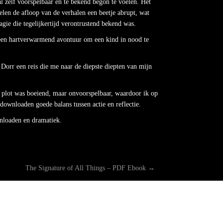
l zelf voorspelbaar en te bekend begon te voelen. Het
len de afloop van de verhalen een beetje abrupt, wat
ie die tegelijkertijd verontrustend bekend was.
p een hartverwarmend avontuur om een kind in nood te
Dorr een reis die me naar de diepste diepten van mijn
t plot was boeiend, maar onvoorspelbaar, waardoor ik op
downloaden goede balans tussen actie en reflectie.
nloaden en dramatiek.
The Signature of All Things – PDF Ebook
→