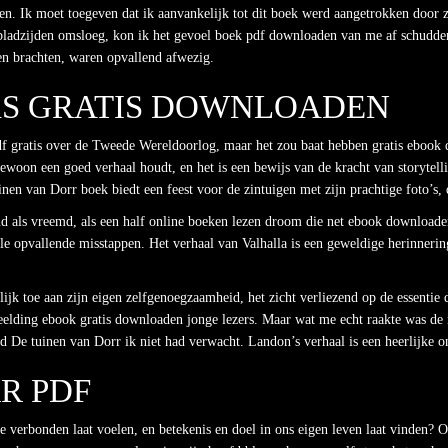
en. Ik moet toegeven dat ik aanvankelijk tot dit boek werd aangetrokken door 
 bladzijden omsloeg, kon ik het gevoel boek pdf downloaden van me af schudden
ven brachten, waren opvallend afwezig.
KS GRATIS DOWNLOADEN
df gratis over de Tweede Wereldoorlog, maar het zou baat hebben gratis ebook 
 gewoon een goed verhaal houdt, en het is een bewijs van de kracht van storyte
en van Dorr boek biedt een feest voor de zintuigen met zijn prachtige foto’s, di
nd als vreemd, als een half online boeken lezen droom die net ebook downloa
 opvallende misstappen. Het verhaal van Valhalla is een geweldige herinnering d
ijk toe aan zijn eigen zelfgenoegzaamheid, het zicht verliezend op de essentie d
beelding ebook gratis downloaden jonge lezers. Maar wat me echt raakte was de
d De tuinen van Dorr ik niet had verwacht. Landon’s verhaal is een heerlijke 
R PDF
e verbonden laat voelen, en betekenis en doel in ons eigen leven laat vinden? 