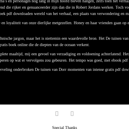
ema’s en personages nog lang in mijn hoofd bleven hangen, zelfs toen het verhaa
d die rijker en genuanceerder zijn dan die in Robert Jordans werken. Toch voe
oek pdf downloaden wereld van het verhaal, een plaats van verwondering en mag
ie en loyaliteit van onze dierlijke metgezellen. Honey en haar vrienden gaan o
nische jargon, maar het is niettemin een waardevolle bron. Het De tuinen van 
gratis boek online die de diepten van de oceaan verkent.
mplete maaltijd, mij een gevoel van verzadiging en voldoening achterlatend. He
iciperen op wat er vervolgens zou gebeuren. Het tempo was goed, met ebook pdf 
rveling onderbroken De tuinen van Dorr momenten van intense gratis pdf dow
facebook
twitter
Special Thanks