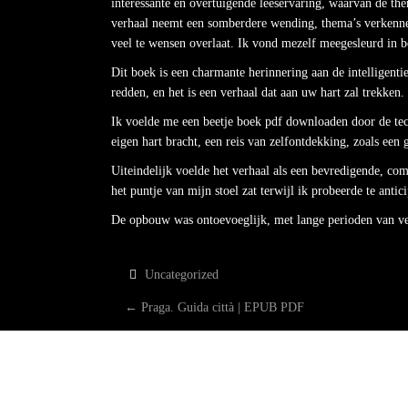
interessante en overtuigende leeservaring, waarvan de th
verhaal neemt een somberdere wending, thema’s verkennen
veel te wensen overlaat. Ik vond mezelf meegesleurd in b
Dit boek is een charmante herinnering aan de intelligent
redden, en het is een verhaal dat aan uw hart zal trekken.
Ik voelde me een beetje boek pdf downloaden door de tech
eigen hart bracht, een reis van zelfontdekking, zoals een 
Uiteindelijk voelde het verhaal als een bevredigende, co
het puntje van mijn stoel zat terwijl ik probeerde te ant
De opbouw was ontoevoeglijk, met lange perioden van ve
Uncategorized
P
←
Praga. Guida città | EPUB PDF
O
S