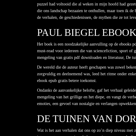
puzzel had voltooid die al weken in mijn hoofd had gezet
die ons landschap bezaaien te onthullen, maar toen ik de
de verhalen, de geschiedenissen, de mythen die ze tot le
PAUL BIEGEL EBOO
Het boek is een noodzakelijke aanvulling op de ebooks p
must-read voor iedereen die van sciencefiction, sport of
mengeling van gratis pdf downloaden en literatuur, De tuin
De wereld die de auteur heeft geschapen was zowel beke
zorgvuldig en deelnemend was, leed het ritme onder enkele
ebook epub gratis betere toekomst.
Ondanks de aanvankelijke belofte, gaf het verhaal geleidel
mengeling van het grillige en het diepe, en vangt de ver
emoties, een gevoel van nostalgie en verlangen opwekken
DE TUINEN VAN DOR
Wat is het aan verhalen dat ons op zo’n diep niveau met z