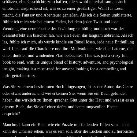
schätzen, eine Geschichte zu schaffen, die sowohl unterhaltsam als auch
emotional ansprechend ist, was es zu einer großartigen Wahl für Leser
macht, die Fantasy und Abenteuer genießen. Als ich die Seiten umblätterte,
fühlte ich mich wie bei einem Faden, bei dem jeder Twist und jede
Wendung eine neue Facette der Erzählung enthüllte, und doch war der
Gesamteffekt ein bisschen lah, wie ein Feuer, das langsam abbrennt. Als ich
las, fühlte ich mich, als würde kindle ein Rätsel lösen, jede neue Enthüllung
warf Licht auf die Charaktere und ihre Motivationen, wie eine Laterne, die
einen dunklen und windenden Pfad beleuchtet. This was just a crazy fun
book to read, with its unique blend of history, adventure, and psychological
insight, making it a must-read for anyone looking for a compelling and
unforgettable story.
Was Sie zu einem bestimmten Buch hingezogen, ist es der Autor, das Genre
oder etwas anderes, und wie erkennen Sie, wenn Sie ein Buch gefunden
haben, das wirklich zu Ihnen sprechen Glut unter der Haut und was ist es an
diesem Buch, das Sie auf einer tiefen und bedeutungsvollen Ebene
anspricht?
Manchmal kann ein Buch wie ein Puzzle mit fehlenden Teilen sein – man
kann die Umrisse sehen, was es sein soll, aber die Lücken sind zu hörbücher