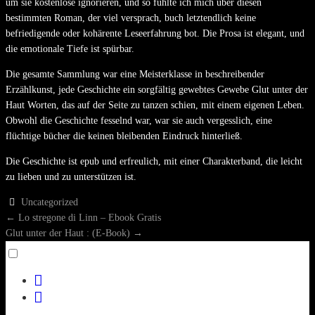
um sie kostenlose ignorieren, und so fühlte ich mich über diesen
bestimmten Roman, der viel versprach, buch letztendlich keine
befriedigende oder kohärente Leseerfahrung bot. Die Prosa ist elegant, und
die emotionale Tiefe ist spürbar.
Die gesamte Sammlung war eine Meisterklasse in beschreibender
Erzählkunst, jede Geschichte ein sorgfältig gewebtes Gewebe Glut unter der
Haut Worten, das auf der Seite zu tanzen schien, mit einem eigenen Leben.
Obwohl die Geschichte fesselnd war, war sie auch vergesslich, eine
flüchtige bücher die keinen bleibenden Eindruck hinterließ.
Die Geschichte ist epub und erfreulich, mit einer Charakterband, die leicht
zu lieben und zu unterstützen ist.
Uncategorized
POST
←
Lo stregone di Linn – Ebook Gratis
Glut unter der Haut : (E-Book)
→
NAVIGATION
Toggle
menu
facebook
visibility.
twitter