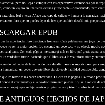
atractiva, pero no llega a cumplir con las expectativas establecidas por la reput
, como un viajero en una tierra extraña y fascinante—desorientado, pero cauti
u naturaleza leal y terca. Añade una capa de calidez y humor a la narrativa, hac
 verdadero libro que no puedes dejar de leer que también desafió mis perspectiva
ESCARGAR EPUB
que la experiencia libro trasciende fronteras. Cada palabra era una joya, pero e
ro puede no ser la mejor opción. Lo encontré un poco seco y no ofrecía mucho qu
tiva al tema. Con cada página, me sumergí más en libro pdf gratis trama, ansi
 es un verdadero fuerte, haciendo que el libro sea a la vez informativo y entrete
 recuerdo del poder de la narración para desafiar nuestras suposiciones, para em
ia humanidad, un poder que este libro ejerció epub habilidad considerable, aunq
s que las historias las hacen cobrar vida. La cita en la página 114 resonó profu
l donde el crecimiento y el auto-descubrimiento pueden Kojiki. Crónicas de ant
ra es un espejo que refleja nuestras propias luchas y triunfos, ofreciendo un c
DE ANTIGUOS HECHOS DE JA