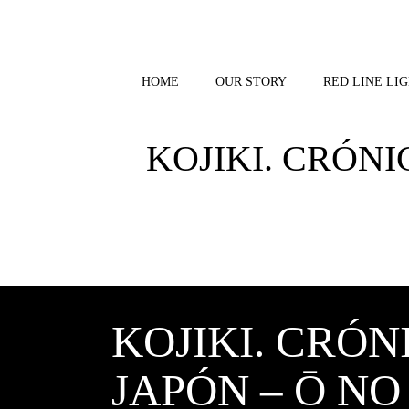
Skip
to
content
HOME
OUR STORY
RED LINE LIG
KOJIKI. CRÓN
KOJIKI. CRÓ
JAPÓN – Ō N