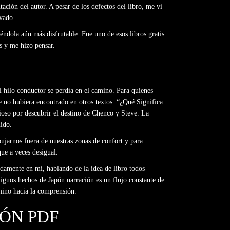
ación del autor. A pesar de los defectos del libro, me vi
vado.
iéndola aún más disfrutable. Fue uno de esos libros gratis
s y me hizo pensar.
l hilo conductor se perdía en el camino. Para quienes
e no hubiera encontrado en otros textos. “¿Qué Significa
oso por descubrir el destino de Chenco y Steve. La
nido.
pujarnos fuera de nuestras zonas de confort y para
ue a veces desigual.
ndamente en mí, hablando de la idea de libro todos
iguos hechos de Japón narración es un flujo constante de
amino hacia la comprensión.
PÓN PDF