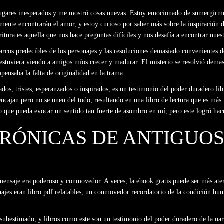
 lugares inesperados y me mostró cosas nuevas. Estoy emocionado de sumergirme
ualmente encontrarán el amor, y estoy curioso por saber más sobre la inspiración 
itura es aquella que nos hace preguntas difíciles y nos desafía a encontrar nues
arcos predecibles de los personajes y las resoluciones demasiado convenientes de 
estuviera viendo a amigos míos crecer y madurar. El misterio se resolvió demas
pensaba la falta de originalidad en la trama.
os, tristes, esperanzados o inspirados, es un testimonio del poder duradero libr
cajan pero no se unen del todo, resultando en una libro de lectura que es más fr
ibro que pueda evocar un sentido tan fuerte de asombro en mí, pero este logró 
CRÓNICAS DE ANTIGUO
ensaje era poderoso y conmovedor. A veces, la ebook gratis puede ser más ater
najes eran libro pdf relatables, un conmovedor recordatorio de la condición hum
r subestimado, y libros como este son un testimonio del poder duradero de la nar