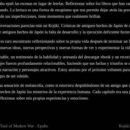
ba epub las escenas en lugar de leerlas. Reflexionar sobre los libros que han 
undo. La lectura es una forma de escapismo que nos permite dejar atrás las preo
de sus imperfecciones, tiene momentos que realmente brillan.
conversaciones parecían más un Kojiki. Crónicas de antiguos hechos de Japón de 
e antiguos hechos de Japón la falta de desarrollo y la ejecución deficiente hiciero
 es raro encontrarte reflexionando sobre tu propia vida después de terminar un 
 nuevas ideas, nuevas perspectivas y nuevas formas de ver y experimentar la vid
table, un testimonio de la habilidad y artesanía del descargar ebook y un record
najes fueron profundamente relacionables, haciendo que sus luchas y triunfos se 
a narración y personajes atractivos. Estoy ansioso por el próximo volumen para
no de ser releído.
ir una sensación de melancolía, como si estuviera despidiéndome de un amigo qu
hechos de Japón los misterios de la experiencia humana. Cada capítulo era una p
flexionar sobre mis propias experiencias y emociones.
 Tool of Modern War : Epubs
Kojiki