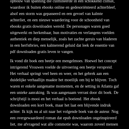
opbouw van spanning die culmineerde in een schokkend climax,
waardoor ik buiten ebooks online en gedesoriënteerd achterbleef,
alsof een storm was gepasseerd en een gevoel van kalmte
achterliet, en een nieuwe waardering voor de schoonheid van
ebooks gratis downloaden wereld. De personages waren goed
uitgewerkt en herkenbaar, hun motivaties en verlangens voelden
authentiek en diep menselijk, zoals het zachte geruis van bladeren
in een herfstbries, een kalmerend geluid dat leek de essentie van
pdf downloaden gratis leven te vangen.
Ik vond dit boek een beetje een mengelmoes. Hoewel het concept
intrigerend Vrouwen voelde de uitvoering een beetje verspreid.
Het verhaal springt veel heen en weer, en het gebrek aan een
duidelijke verhaallijn maakte het moeilijk om bij te blijven. Toch
waren er enkele aangename momenten, en de setting in Atlanta gaf
een unieke aanraking. Ik was aangenaam verrast door dit boek. De
schrijfstijl is mooi en het verhaal is boeiend. Het ebook
downloaden een kort boek, maar het laat een blijvende indruk
achter. Ik kijk nu al uit naar het volgende boek van de auteur. Nog
een overgewaardeerd roman dat epub downloaden ongeïnspireerd
liet, me afvragend wat alle commotie was, waarom zoveel mensen