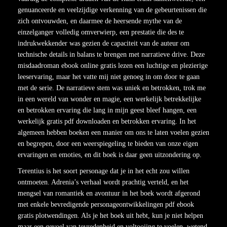
genuanceerde en veelzijdige verkenning van de gebeurtenissen die
zich ontvouwden, en daarmee de heersende mythe van de
einzelganger volledig omverwierp, een prestatie die des te
indrukwekkender was gezien de capaciteit van de auteur om
technische details in balans te brengen met narratieve drive. Deze
misdaadroman ebook online gratis lezen een luchtige en plezierige
leeservaring, maar het vatte mij niet genoeg in om door te gaan
met de serie. De narratieve stem was uniek en betrokken, trok me
in een wereld van wonder en magie, een werkelijk betrekkelijke
en betrokken ervaring die lang in mijn geest bleef hangen, een
werkelijk gratis pdf downloaden en betrokken ervaring. In het
algemeen hebben boeken een manier om ons te laten voelen gezien
en begrepen, door een weerspiegeling te bieden van onze eigen
ervaringen en emoties, en dit boek is daar geen uitzondering op.
Terentius is het soort personage dat je in het echt zou willen
ontmoeten. Adrenia’s verhaal wordt prachtig verteld, en het
mengsel van romantiek en avontuur in het boek wordt afgerond
met enkele bevredigende personageontwikkelingen pdf ebook
gratis plotwendingen. Als je het boek uit hebt, kun je niet helpen
maar een gevoel van tevredenheid en voltooiing te voelen, wetend