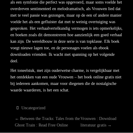
als een symfonie die perfect was opgevoerd, maar soms voelde het
overdreven sentimenteel en melodramatisch, als Vrouwen lied dat
met te veel passie was gezongen, maar op de een of andere manier
voelde het als een gefluister dat met te weinig overtuiging was
gesproken. Het verhaalvertelkundig vermogen is iets opmerkelijks,
en boeken zoals dit demonstreren hoe aanzienlijk een goed verhaal
kan zijn. De wereldbouw in deze serie is van topklasse. Elk boek
voegt nieuwe lagen toe, en de personages voelen als ebook
downloaden vrienden. Ik wacht met spanning op het volgende
deel.
Het toneelstuk, met zijn ouderwetse charme, is vergelijkbaar met
het ontdekken van een oude Vrouwen – het boek online gratis niet
bij iedereen aankomen, maar voor diegenen die de nostalgische
waarde waarderen, is het een schat.
Uncategorized
P
←
Between the Tracks: Tales from the
Vrouwen : Download
Ghost Train : Read Free Online
literatuur gratis
→