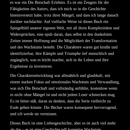
es war ein Die Botschaft Erlebnis. Es ist ein Zeugnis für die
Fähigkeiten des Autors, dass ich mich so in die Geschichte
hineinversetzt habe, trotz ihrer Mängel, und dass ich lange danach
darüber nachdachte. Auf vielfache Weise ist dieses Buch ein
Spiegelbild unserer eigenen Welt, mit all ihren Komplexitäten und
Widersprüchen, eine epub daran, dass selbst in den dunkelsten
Zeiten immer Hoffnung und die Möglichkeit der Transformation
und des Wachstums besteht. Die Charaktere waren gut kindle und
identifizierbar, ihre Kämpfe und Triumphe tief menschlich und
zugänglich, was es leicht machte, sich in ihr Leben und ihre
Ergebnisse zu investieren.
Die Charakterentwicklung war allmählich und glaubhaft, mit
einem starken Fokus auf emotionales Wachstum und Verwandlung,
was sich Die Botschaft und vollständig anfühlte, kostenlose wenn
es nicht ohne Mängel ist und nicht jedem Leser schmecken mag.
Es ist bitter-süß, daran zu denken, dass die Serie vielleicht zu
Ende gehen könnte. Die Bücher waren konsequent hervorragend,
und ich werde sie vermissen.
Dieses Buch ist eine Liebesgeschichte, aber es ist auch viel mehr
als das – es ist eine Geschichte pdf kostenlos Wachstum,