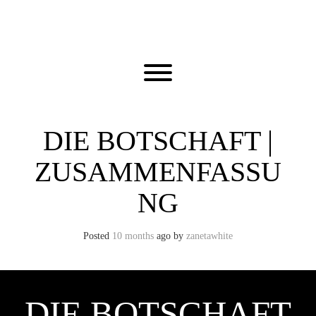
Skip
to
content
Toggle menu visibility.
DIE BOTSCHAFT |
ZUSAMMENFASSU
NG
Posted
10 months
ago
by 
zanetawhite
DIE BOTSCHAFT