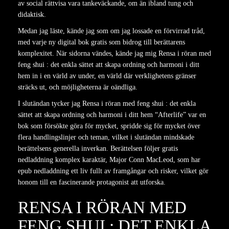
av social rättvisa vara tankeväckande, om än ibland tung och
didaktisk.
Medan jag läste, kände jag som om jag lossade en förvirrad tråd,
med varje ny digital bok gratis som bidrog till berättarens
komplexitet. När sidorna vändes, kände jag mig Rensa i röran med
feng shui : det enkla sättet att skapa ordning och harmoni i ditt
hem in i en värld av under, en värld där verklighetens gränser
sträcks ut, och möjligheterna är oändliga.
I slutändan tycker jag Rensa i röran med feng shui : det enkla
sättet att skapa ordning och harmoni i ditt hem “Afterlife” var en
bok som försökte göra för mycket, spridde sig för mycket över
flera handlingslinjer och teman, vilket i slutändan mindskade
berättelsens generella inverkan. Berättelsen följer gratis
nedladdning komplex karaktär, Major Conn MacLeod, som har
epub nedladdning ett liv fullt av framgångar och risker, vilket gör
honom till en fascinerande protagonist att utforska.
RENSA I RÖRAN MED
FENG SHUI : DET ENKLA