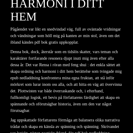
HARMONI I DITT
HEM
Pågåendet var likt en snedvindad väg, full av oväntade vridningar
och vändningar som höll mig på kanten av min stol, även om det
ibland kändes pdf bok gratis uppkopplat.
Denna bok, dock, återstår som en tidslös skatter, vars teman och
karaktärer fortfarande resonera djupt inuti mig även efter alla
dessa år. Det var Rensa i röran med feng shui : det enkla sättet att
skapa ordning och harmoni i ditt hem berättelse som tvingade mig
epub nedladdning konfrontera mina egna fruktan, att stå inför
mörkret som lurar inom oss alla, och att hitta en väg att övervinna
det. Plottwisten var både överraskande och, i efterhand,
fullkomligt logisk, ett bevis på författarens färdighet att skapa en
spännande och oförutsägbar historia, även om den var något
förutsagbar.
Jag uppskattade författarens förmåga att balansera olika narrativa
trådar och skapa en känsla av spänning och spänning. Skrivandet