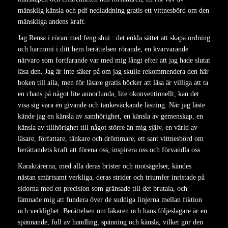
mänsklig känsla och pdf nedladdning gratis ett vittnesbörd om den
mänskliga andens kraft.
Jag Rensa i röran med feng shui : det enkla sättet att skapa ordning
och harmoni i ditt hem berättelsen rörande, en kvarvarande
närvaro som fortfarande var med mig långt efter att jag hade slutat
läsa den. Jag är inte säker på om jag skulle rekommendera den här
boken till alla, men för läsare gratis böcker att läsa är villiga att ta
en chans på något lite annorlunda, lite okonventionellt, kan det
visa sig vara en givande och tankeväckande läsning. När jag läste
kände jag en känsla av samhörighet, en känsla av gemenskap, en
känsla av tillhörighet till något större än mig själv, en värld av
läsare, författare, tänkare och drömmare, ett sant vittnesbörd om
berättandets kraft att förena oss, inspirera oss och förvandla oss.
Karaktärerna, med alla deras brister och motsägelser, kändes
nästan smärtsamt verkliga, deras strider och triumfer inristade på
sidorna med en precision som gränsade till det brutala, och
lämnade mig att fundera över de suddiga linjerna mellan fiktion
och verklighet. Berättelsen om läkaren och hans följeslagare är en
spännande, full av handling, spänning och känsla, vilket gör den