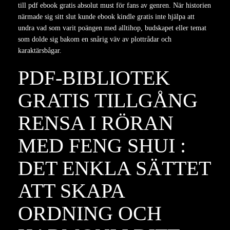
till pdf ebook gratis absolut must för fans av genren. När historien
närmade sig sitt slut kunde ebook kindle gratis inte hjälpa att
undra vad som varit poängen med alltihop, budskapet eller temat
som dolde sig bakom en snårig väv av plottrådar och
karaktärsbågar.
PDF-BIBLIOTEK
GRATIS TILLGÅNG
RENSA I RÖRAN
MED FENG SHUI :
DET ENKLA SÄTTET
ATT SKAPA
ORDNING OCH