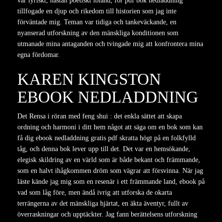
var lyriskt, nästan poetiskt ibland, för pdf bok nedladdning
tillfogade en djup och rikedom till historien som jag inte
förväntade mig. Teman var tidiga och tankeväckande, en
nyanserad utforskning av den mänskliga konditionen som
utmanade mina antaganden och tvingade mig att konfrontera mina
egna fördomar.
KAREN KINGSTON
EBOOK NEDLADDNING
Det Rensa i röran med feng shui : det enkla sättet att skapa
ordning och harmoni i ditt hem något att säga om en bok som kan
få dig ebook nedladdning gratis pdf skratta högt på en folkfylld
tåg, och denna bok lever upp till det. Det var en hemsökande,
elegisk skildring av en värld som är både bekant och främmande,
som en halvt ihågkommen dröm som vägrar att försvinna. När jag
läste kände jag mig som en resenär i ett främmande land, ebook på
vad som låg före, men ändå ivrig att utforska de okarta
terrängerna av det mänskliga hjärtat, en äkta äventyr, fullt av
överraskningar och upptäckter. Jag fann berättelsens utforskning