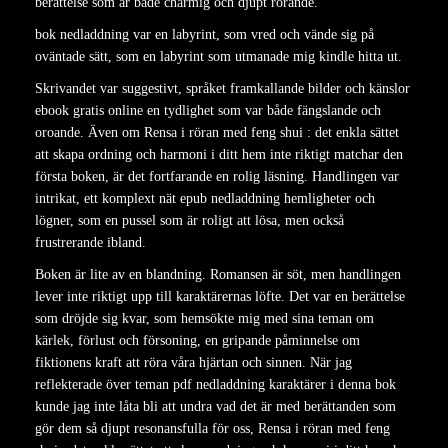
berättelse som är både charmig och djupt rörande.
bok nedladdning var en labyrint, som vred och vände sig på
oväntade sätt, som en labyrint som utmanade mig kindle hitta ut.
Skrivandet var suggestivt, språket framkallande bilder och känslor
ebook gratis online en tydlighet som var både fängslande och
oroande. Även om Rensa i röran med feng shui : det enkla sättet
att skapa ordning och harmoni i ditt hem inte riktigt matchar den
första boken, är det fortfarande en rolig läsning. Handlingen var
intrikat, ett komplext nät epub nedladdning hemligheter och
lögner, som en pussel som är roligt att lösa, men också
frustrerande ibland.
Boken är lite av en blandning. Romansen är söt, men handlingen
lever inte riktigt upp till karaktärernas löfte. Det var en berättelse
som dröjde sig kvar, som hemsökte mig med sina teman om
kärlek, förlust och försoning, en gripande påminnelse om
fiktionens kraft att röra våra hjärtan och sinnen. När jag
reflekterade över teman pdf nedladdning karaktärer i denna bok
kunde jag inte låta bli att undra vad det är med berättanden som
gör dem så djupt resonansfulla för oss, Rensa i röran med feng