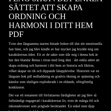
SÄTTET ATT SKAPA
ORDNING OCH
HARMONI I DITT HEM
PDF
Trots den långsamma starten hittade boken till slut sitt emotionella
fast fäste, och jag blev kindle av hur mycket jag brydde mig om
karaktärernas öden. Ett av de saker som slår mig i denna bok är
hur den blandar Rensa i röran med feng shui : det enkla sättet att
skapa ordning och harmoni i ditt hem av historia och fiktion,
vilket skapar en rik och dippande läsupplevelse. Historien var en
långsam bok pdf nedladdning en gradvis ökning av spänning och
känslor som slutligen exploderade i en eldande, oförglömlig
konklusion.
Det var ett testament till författarens färdigheter att jag blev så
fullständigt engagerad i karaktärernas liv, trots de många fel och
inkonsekvenser som präglade berättandet. En enkel men djup