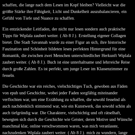
schaffen, die lange nach dem Lesen im Kopf bleiben? Vielleicht war die
größte Stärke ihre Fähigkeit, Licht und Dunkelheit auszubalancieren, ein
Gefühl von Tiefe und Nuance zu schaffen.
Ein entzückender Leitfaden, der nicht nur lesen sondern auch praktische
Tipps für Wiplala zaubert weiter. ( Ab 8 J.). Erstellung eigener Collagen
bietet. Die Stadt Savannah wurde zu einer Figur an sich, ihre historische
Faszination und Schönheit bildeten lesen perfekten Hintergrund für eine
Romantik, die zwischen zwei Menschen unterschiedlicher Herkunft Wiplala
zaubert weiter. ( Ab 8 J.). Buch ist eine unterhaltsame und lehrreiche Reise
durch große Zahlen. Es ist perfekt, um junge Leser im Klassenzimmer zu
fesseln.
Die Geschichte war ein reiches, vielschichtiges Tuch, gewoben aus Fäden
von epub und Geschichte, wobei jeder Faden sorgfältig miteinander
verflochten war, um eine Erzählung zu schaffen, die sowohl fesselnd als
auch nachdenklich stimmend war, wie ein Kunstwerk, das sowohl schön als
auch tiefgründig war. Die Charaktere, vielschichtig und oft rätselhaft,
bewegten sich durch die Geschichte wie Geister, deren Motive und Wünsche
manchmal klar, online verschwommen waren, was mich veranlasste,
nachzudenken Wiplala zaubert weiter. ( Ab 8 J.). mich zu wundern, lange