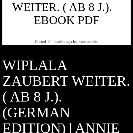
WEITER. ( AB 8 J.). –
EBOOK PDF
Posted
10 months
ago
by
zanetawhite
WIPLALA
ZAUBERT WEITER.
( AB 8 J.).
(GERMAN
EDITION) | ANNIE