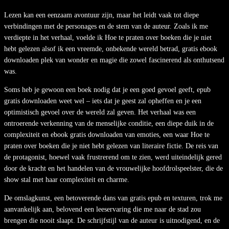
Lezen kan een eenzaam avontuur zijn, maar het leidt vaak tot diepe
verbindingen met de personages en de stem van de auteur. Zoals ik me
verdiepte in het verhaal, voelde ik Hoe te praten over boeken die je niet
hebt gelezen alsof ik een vreemde, onbekende wereld betrad, gratis ebook
downloaden plek van wonder en magie die zowel fascinerend als onthutsend
was.
Soms heb je gewoon een boek nodig dat je een goed gevoel geeft, epub
gratis downloaden weet wel – iets dat je geest zal opheffen en je een
optimistisch gevoel over de wereld zal geven. Het verhaal was een
ontroerende verkenning van de menselijke conditie, een diepe duik in de
complexiteit en ebook gratis downloaden van emoties, een waar Hoe te
praten over boeken die je niet hebt gelezen van literaire fictie. De reis van
de protagonist, hoewel vaak frustrerend om te zien, werd uiteindelijk gered
door de kracht en het handelen van de vrouwelijke hoofdrolspeelster, die de
show stal met haar complexiteit en charme.
De omslagkunst, een betoverende dans van gratis epub en texturen, trok me
aanvankelijk aan, belovend een leeservaring die me naar de stad zou
brengen die nooit slaapt. De schrijfstijl van de auteur is uitnodigend, en de