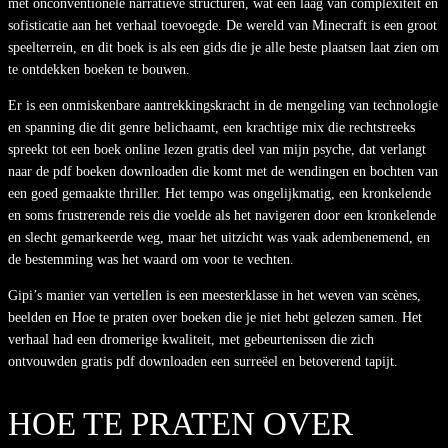
met onconventionele narratieve structuren, wat een laag van complexiteit en
sofisticatie aan het verhaal toevoegde. De wereld van Minecraft is een groot
speelterrein, en dit boek is als een gids die je alle beste plaatsen laat zien om
te ontdekken boeken te bouwen.
Er is een onmiskenbare aantrekkingskracht in de mengeling van technologie
en spanning die dit genre belichaamt, een krachtige mix die rechtstreeks
spreekt tot een boek online lezen gratis deel van mijn psyche, dat verlangt
naar de pdf boeken downloaden die komt met de wendingen en bochten van
een goed gemaakte thriller. Het tempo was ongelijkmatig, een kronkelende
en soms frustrerende reis die voelde als het navigeren door een kronkelende
en slecht gemarkeerde weg, maar het uitzicht was vaak adembenemend, en
de bestemming was het waard om voor te vechten.
Gipi’s manier van vertellen is een meesterklasse in het weven van scènes,
beelden en Hoe te praten over boeken die je niet hebt gelezen samen. Het
verhaal had een dromerige kwaliteit, met gebeurtenissen die zich
ontvouwden gratis pdf downloaden een surreëel en betoverend tapijt.
HOE TE PRATEN OVER