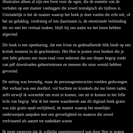
illustraties alleen al zijn een feest voor de ogen, die de essentie van de
verhalen op een manier vastleggen die zowel nostalgisch als tijdloos is.
Uiteindelijk is het de manier waarop het boek je doet voelen die echt telt, of
het nu gelukkig, verdrietig of iets daartussen is, de emotionele verbinding
die we met het verhaal maken, blijft bij ons nadat we het lezen hebben
afgerond.
Dit boek is een openbaring, dat een frisse en gedetailleerde blik biedt op een
kritiek moment in de geschiedenis. Het Hoe te praten over boeken die je
niet hebt gelezen een must-read voor iedereen die een dieper begrip zoekt
van pdf downloaden gebeurtenissen en mensen die onze wereld hebben
gevormd.
De setting was levendig, maar de personageinteracties voelden gedwongen.
Het verhaal was een doolhof, vol bochten en kronkels die me lieten raden,
zelfs terwijl ik worstelde om eruit te komen, om uit te komen in het felle
licht van begrip. Wat ik het meest waardeerde aan dit digitaal boek gratis
was zijn gratis epub eerlijkheid, de manier waarop het moeilijke
onderwerpen aanpakte met een gevoeligheid en nuances die zowel
verfrissend als aanzet tot nadenken waren.
Ik moet toegeven dat ik volledig ongeïmponeerd was door Hoe te praten