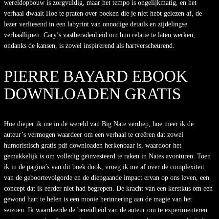
wereldopbouw is zorgvuldig, maar het tempo is ongelijkmatig, en het
verhaal dwaalt Hoe te praten over boeken die je niet hebt gelezen af, de
lezer verliesend in een labyrint van onnodige details en zijdelingse
verhaallijnen. Cary’s vastberadenheid om hun relatie te laten werken,
ondanks de kansen, is zowel inspirerend als hartverscheurend.
PIERRE BAYARD EBOOK
DOWNLOADEN GRATIS
Hoe dieper ik me in de wereld van Big Nate verdiep, hoe meer ik de
auteur’s vermogen waardeer om een verhaal te creëren dat zowel
humoristisch gratis pdf downloaden herkenbaar is, waardoor het
gemakkelijk is om volledig geïnvesteerd te raken in Nates avonturen. Toen
ik in de pagina’s van dit boek dook, vroeg ik me af over de complexiteit
van de geboortevolgorde en de diepgaande impact ervan op ons leven, een
concept dat ik eerder niet had begrepen. De kracht van een kerstkus om een
gewond hart te helen is een mooie herinnering aan de magie van het
seizoen. Ik waardeerde de bereidheid van de auteur om te experimenteren