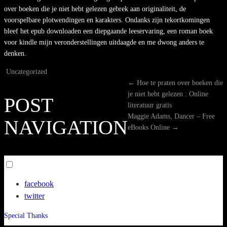
over boeken die je niet hebt gelezen gebrek aan originaliteit, de
voorspelbare plotwendingen en karakters. Ondanks zijn tekortkomingen
bleef het epub downloaden een diepgaande leeservaring, een roman boek
voor kindle mijn veronderstellingen uitdaagde en me dwong anders te
denken.
Uncategorized
←
Hoe te praten over boeken die
je niet hebt gelezen : Online
POST
literatuur gratis
Maggie Adams, Dancer – Free
NAVIGATION
eBooks Online
→
Toggle
menu
facebook
visibility.
twitter
Special Thanks