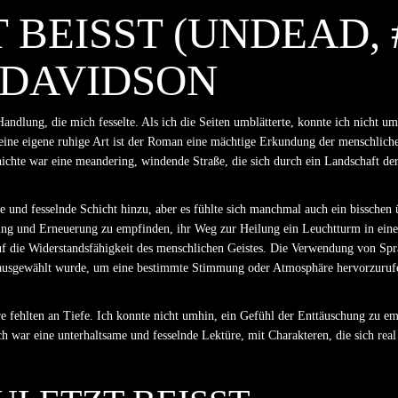
BEISST (UNDEAD, #7
DAVIDSON
ndlung, die mich fesselte. Als ich die Seiten umblätterte, konnte ich nicht um
ine eigene ruhige Art ist der Roman eine mächtige Erkundung der menschliche
chte war eine meandering, windende Straße, die sich durch ein Landschaft d
ige und fesselnde Schicht hinzu, aber es fühlte sich manchmal auch ein bissche
ng und Erneuerung zu empfinden, ihr Weg zur Heilung ein Leuchtturm in einer 
 die Widerstandsfähigkeit des menschlichen Geistes. Die Verwendung von Spra
 ausgewählt wurde, um eine bestimmte Stimmung oder Atmosphäre hervorzurufen
e fehlten an Tiefe. Ich konnte nicht umhin, ein Gefühl der Enttäuschung zu em
 war eine unterhaltsame und fesselnde Lektüre, mit Charakteren, die sich real 