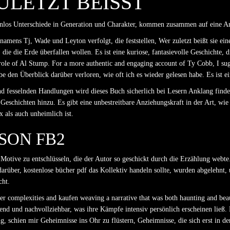
LETZT BEISST
tenlos Unterschiede in Generation und Charakter, kommen zusammen auf eine Art
 namens Tj, Wade und Leyton verfolgt, die feststellen, Wer zuletzt beißt sie eine
, die die Erde überfallen wollen. Es ist eine kuriose, fantasievolle Geschichte
 role of Al Stump. For a more authentic and engaging account of Ty Cobb, I su
be den Überblick darüber verloren, wie oft ich es wieder gelesen habe. Es ist e
 fesselnden Handlungen wird dieses Buch sicherlich bei Lesern Anklang finden
 Geschichten hinzu. Es gibt eine unbestreitbare Anziehungskraft in der Art, w
 als auch unheimlich ist.
SON FB2
otive zu entschlüsseln, die der Autor so geschickt durch die Erzählung webte
rüber, kostenlose bücher pdf das Kollektiv handeln sollte, wurden abgelehnt, u
cht.
 her complexities and kaufen weaving a narrative that was both haunting and beau
nd und nachvollziehbar, was ihre Kämpfe intensiv persönlich erscheinen ließ
 schien mir Geheimnisse ins Ohr zu flüstern, Geheimnisse, die sich erst in der