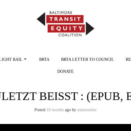
LIGHT RAIL
BRTA
BRTA LETTER TO COUNCIL
RE
DONATE
ETZT BEISST : (EPUB, 
Posted
10 months
ago
by 
zanetawhite