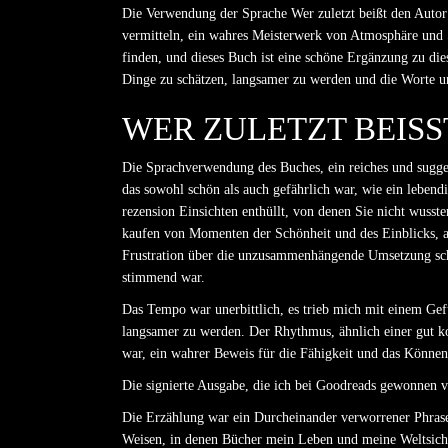
Die Verwendung der Sprache Wer zuletzt beißt den Autor 
vermitteln, ein wahres Meisterwerk von Atmosphäre und S
finden, und dieses Buch ist eine schöne Ergänzung zu die
Dinge zu schätzen, langsamer zu werden und die Worte und
WER ZULETZT BEISST
Die Sprachverwendung des Buches, ein reiches und sugges
das sowohl schön als auch gefährlich war, wie ein lebend
rezension Einsichten enthüllt, von denen Sie nicht wusste
kaufen von Momenten der Schönheit und des Einblicks, 
Frustration über die unzusammenhängende Umsetzung schw
stimmend war.
Das Tempo war unerbittlich, es trieb mich mit einem Gefü
langsamer zu werden. Der Rhythmus, ähnlich einer gut ko
war, ein wahrer Beweis für die Fähigkeit und das Könne
Die signierte Ausgabe, die ich bei Goodreads gewonnen ve
Die Erzählung war ein Durcheinander verworrener Phrasen
Weisen, in denen Bücher mein Leben und meine Weltsicht g