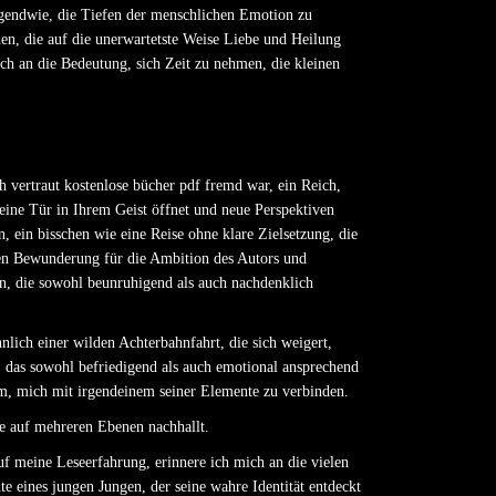
rgendwie, die Tiefen der menschlichen Emotion zu
en, die auf die unerwartetste Weise Liebe und Heilung
ich an die Bedeutung, sich Zeit zu nehmen, die kleinen
 vertraut kostenlose bücher pdf fremd war, ein Reich,
 eine Tür in Ihrem Geist öffnet und neue Perspektiven
, ein bisschen wie eine Reise ohne klare Zielsetzung, die
en Bewunderung für die Ambition des Autors und
n, die sowohl beunruhigend als auch nachdenklich
lich einer wilden Achterbahnfahrt, die sich weigert,
 das sowohl befriedigend als auch emotional ansprechend
m, mich mit irgendeinem seiner Elemente zu verbinden.
ie auf mehreren Ebenen nachhallt.
f meine Leseerfahrung, erinnere ich mich an die vielen
e eines jungen Jungen, der seine wahre Identität entdeckt