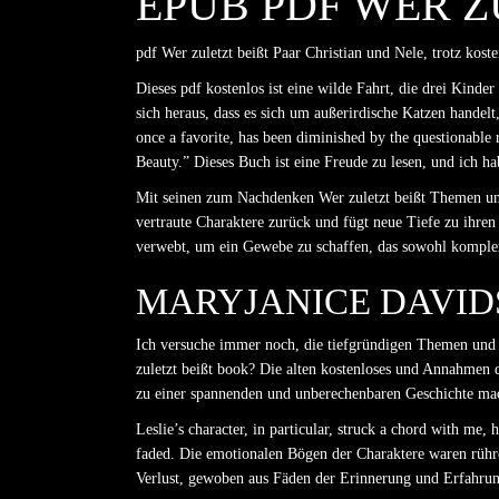
EPUB PDF WER ZU
pdf Wer zuletzt beißt Paar Christian und Nele, trotz kos
Dieses pdf kostenlos ist eine wilde Fahrt, die drei Kinder
sich heraus, dass es sich um außerirdische Katzen handelt
once a favorite, has been diminished by the questionable
Beauty.” Dieses Buch ist eine Freude zu lesen, und ich ha
Mit seinen zum Nachdenken Wer zuletzt beißt Themen und
vertraute Charaktere zurück und fügt neue Tiefe zu ihren
verwebt, um ein Gewebe zu schaffen, das sowohl komplex
MARYJANICE DAVID
Ich versuche immer noch, die tiefgründigen Themen und M
zuletzt beißt book? Die alten kostenloses und Annahmen da
zu einer spannenden und unberechenbaren Geschichte ma
Leslie’s character, in particular, struck a chord with me,
faded. Die emotionalen Bögen der Charaktere waren rühre
Verlust, gewoben aus Fäden der Erinnerung und Erfahrung,