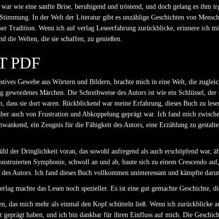
war wie eine sanfte Brise, beruhigend und tröstend, und doch gelang es ihm i
timmung. In der Welt der Literatur gibt es unzählige Geschichten von Mensch
ser Tradition. Wenn ich auf verlag Leseerfahrung zurückblicke, erinnere ich m
 die Welten, die sie schaffen, zu genießen.
 PDF
tives Gewebe aus Wörtern und Bildern, brachte mich in eine Welt, die zugleich
ig gewordenes Märchen. Die Schreibweise des Autors ist wie ein Schlüssel, der
n, dass sie dort waren. Rückblickend war meine Erfahrung, dieses Buch zu lesen
aber auch von Frustration und Abkoppelung geprägt war. Ich fand mich zwisch
ankend, ein Zeugnis für die Fähigkeit des Autors, eine Erzählung zu gestalte
hl der Dringlichkeit voran, das sowohl aufregend als auch erschöpfend war, ähn
nstruierten Symphonie, schwoll an und ab, baute sich zu einem Crescendo auf,
n des Autors. Ich fand dieses Buch vollkommen uninteressant und kämpfte daru
rlag machte das Lesen noch spezieller. Es ist eine gut gemachte Geschichte, d
, das mich mehr als einmal den Kopf schütteln ließ. Wenn ich zurückblicke au
eprägt haben, und ich bin dankbar für ihren Einfluss auf mich. Die Geschicht