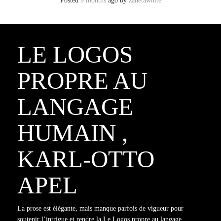
Posted
9 months
ago
by 
zanetawhite
LE LOGOS
PROPRE AU
LANGAGE
HUMAIN ,
KARL-OTTO
APEL
La prose est élégante, mais manque parfois de vigueur pour
soutenir l’intrigue et rendre la Le Logos propre au langage