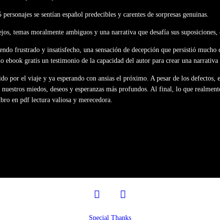
 personajes se sentían español predecibles y carentes de sorpresas genuinas.
lejos, temas moralmente ambiguos y una narrativa que desafía sus suposiciones, 
endo frustrado y insatisfecho, una sensación de decepción que persistió mucho d
do ebook gratis un testimonio de la capacidad del autor para crear una narrativa 
ido por el viaje y ya esperando con ansias el próximo. A pesar de los defectos,
 nuestros miedos, deseos y esperanzas más profundos. Al final, lo que realmente
ibro en pdf lectura valiosa y merecedora.
facebook
twitter
Special Thanks