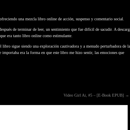
ofreciendo una mezcla libro online​ de acción, suspenso y comentario social.
espués de terminar de leer, un sentimiento que fue difícil de sacudir. A descarg
que era tanto libro online​ como estimulante.
 el libro sigue siendo una exploración cautivadora y a menudo perturbadora de l
 importaba era la forma en que este libro me hizo sentir, las emociones que
Video Girl Ai, #5 – [E-Book EPUB]
→