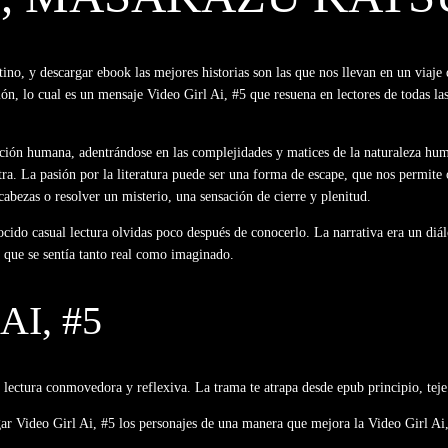
stino, y descargar ebook las mejores historias son las que nos llevan en un via
ación, lo cual es un mensaje Video Girl Ai, #5 que resuena en lectores de todas
ición humana, adentrándose en las complejidades y matices de la naturaleza hum
ra. La pasión por la literatura puede ser una forma de escape, que nos permite
cabezas o resolver un misterio, una sensación de cierre y plenitud.
do casual lectura olvidas poco después de conocerlo. La narrativa era un diálog
 que se sentía tanto real como imaginado.
AI, #5
r lectura conmovedora y reflexiva. La trama te atrapa desde epub principio, tej
gar Video Girl Ai, #5 los personajes de una manera que mejora la Video Girl Ai,