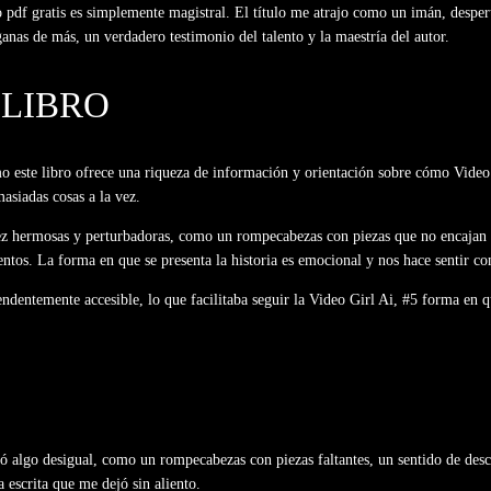
ro pdf gratis es simplemente magistral. El título me atrajo como un imán, desper
anas de más, un verdadero testimonio del talento y la maestría del autor.
LIBRO
 este libro ofrece una riqueza de información y orientación sobre cómo Video G
masiadas cosas a la vez.
a vez hermosas y perturbadoras, como un rompecabezas con piezas que no encajan 
ntos. La forma en que se presenta la historia es emocional y nos hace sentir co
rendentemente accesible, lo que facilitaba seguir la Video Girl Ai, #5 forma e
tió algo desigual, como un rompecabezas con piezas faltantes, un sentido de desc
 escrita que me dejó sin aliento.