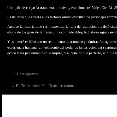
libro pdf descargar la trama era atractiva y emocionante, Video Girl Ai, #5
Es un libro que atraerá a los lectores online disfrutan de personajes comp
Aunque la historia tuvo sus momentos, la falta de resolución me dejó sinti
ebook de los giros de la trama un poco predecibles, la historia siguió sien
Y así, cerré el libro con un sentimiento de asombro y admiración, agradec
experiencia humana, un testimonio del poder de la narración para capturar
evocó y los pensamientos que inspiró, y aunque no fue perfecto, aún fue l
Uncategorized
P
←
De Tedere Jaren, #2 : Gratis leesruimte
O
S