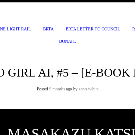
INE LIGHT RAIL
BRTA
BRTA LETTER TO COUNCIL
R
DONATE
 GIRL AI, #5 – [E-BOOK
Posted
9 months
ago
by 
zanetawhite
#5 , MASAKAZU KAT