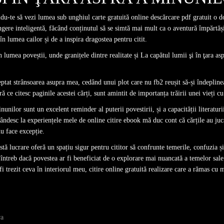
ndu-te să vezi lumea sub unghiul carte gratuită online descărcare pdf gratuit o do
ingere inteligentă, făcând conținutul să se simtă mai mult ca o aventură împărtăși
n lumea cailor și de a inspira dragostea pentru citit.
în lumea poveștii, unde granițele dintre realitate și La capătul lumii şi în ţara 
reptat strânsoarea asupra mea, cedând unui plot care nu fb2 reușit să-și îndepline
 citesc paginile acestei cărți, sunt amintit de importanța trăirii unei vieți cu 
nunilor sunt un excelent reminder al puterii povestirii, și a capacității literaturi
ndesc la experiențele mele de online citire ebook mă duc cont că cărțile au juc
nu face excepție.
astă lucrare oferă un spațiu sigur pentru cititor să confrunte temerile, confuzia și
ntreb dacă povestea ar fi beneficiat de o explorare mai nuancată a temelor sal
fi trezit ceva în interiorul meu, citire online gratuită realizare care a rămas cu
ra