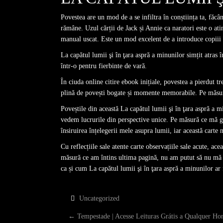
Povestea are un mod de a se infiltra în conștiința ta, făcâ
rămâne. Uzul cărții de Jack și Annie ca naratori este o at
manual uscat. Este un mod excelent de a introduce copiii î
La capătul lumii şi în ţara aspră a minunilor simțit atras 
într-o pentru fierbinte de vară.
În ciuda online citire ebook inițiale, povestea a pierdut t
plină de povești bogate și momente memorabile. Pe măsură ce
Poveștile din această La capătul lumii şi în ţara aspră a mi
vedem lucrurile din perspective unice. Pe măsură ce mă gâ
însiruirea înțelegerii mele asupra lumii, iar această carte 
Cu reflecțiile sale atente carte observațiile sale acute, ace
măsură ce am întins ultima pagină, nu am putut să nu mă î
ca și cum La capătul lumii şi în ţara aspră a minunilor ar 
Uncategorized
P
←
Tempestade | Acesse Leituras Grátis a Qualquer Ho