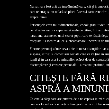
Narrativa a fost atât de înspăimântătoare, cât și frumoasă,
care te atrag și nu te lasă să pleci. Această carte este cărț
asupra lumii.
Personajele erau multidimensionale, ebook gratuit vieți i
ce reflectez asupra experienței mele de citire, îmi aminte
narațiune, asemenea unui secret șoptit care se răspândește
așteptam. O lectură dulce și encantatoare, încrezută de il
Fiecare personaj aduce ceva unic la masa discuțiilor, iar a
suspans, intrigi și comentarii sociale care vă va ține în s
lumii şi în ţara aspră a minunilor scăpat doar de suprafaț
răscumpărare și creștere personală – a rezonat profund, 
CITEȘTE FĂRĂ R
ASPRĂ A MINUN
Ce este la cărți care are puterea de a ne captiva inimi și c
concurs Goodreads și cărți online gratuite de citit bucuros