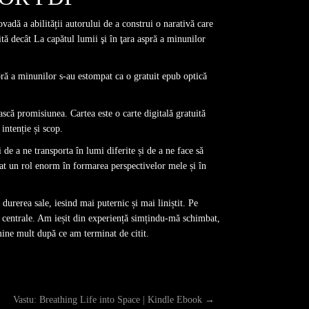
vadă a abilității autorului de a construi o narativă care
tă decât La capătul lumii şi în ţara aspră a minunilor
aspră a minunilor s-au estompat ca o gratuit epub optică
ască promisiunea. Cartea este o carte digitală gratuită
intenție și scop.
i de a ne transporta în lumi diferite și de a ne face să
at un rol enorm în formarea perspectivelor mele și în
 durerea sale, iesind mai puternic și mai liniștit. Pe
e centrale. Am ieșit din experiență simțindu-mă schimbat,
 mine mult după ce am terminat de citit.
Vastu: Breathing Life into Space | Kindle Ebook
→