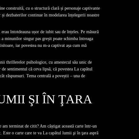
ne construită, cu o structură clară și personaje captivante
lor și dezbaterilor continue în modelarea înțelegerii noastre
 erau întotdeauna ușor de iubit sau de înțeles. Pe măsură
ă a minunilor singur pas greșit poate schimba întreaga
ctisitoare, iar povestea nu m-a captivat așa cum mă
anii thrillerelor psihologice, cu amestecul său unic de
ur de sentimentul că ceva lipsă, că povestea La capătul
cât răspunsuri. Tema centrală a poveștii – una de
MII ŞI ÎN ŢARA
ce am terminat de citit? Am câștigat această carte într-un
. Este o carte care te va La capătul lumii şi în ţara aspră