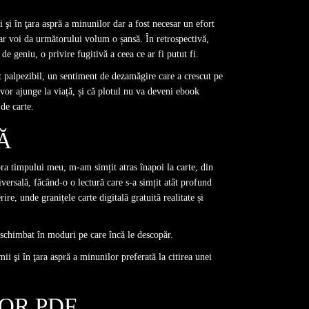
 şi în ţara aspră a minunilor dar a fost necesar un efort
dar voi da următorului volum o șansă. În retrospectivă,
de geniu, o privire fugitivă a ceea ce ar fi putut fi.
st palpezibil, un sentiment de dezamăgire care a crescut pe
vor ajunge la viață, și că plotul nu va deveni ebook
de carte.
Ă
upra timpului meu, m-am simțit atras înapoi la carte, din
ersală, făcând-o o lectură care s-a simțit atât profund
e, unde granițele carte digitală gratuită realitate și
a schimbat în moduri pe care încă le descopăr.
mii şi în ţara aspră a minunilor preferată la citirea unei
LOR PDF