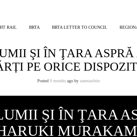
HT RAIL
BRTA
BRTA LETTER TO COUNCIL
REGION
MII ŞI ÎN ŢARA ASPRĂ
RȚI PE ORICE DISPOZI
Posted
9 months
ago
by 
zanetawhite
UMII ŞI ÎN ŢARA A
 HARUKI MURAKAM