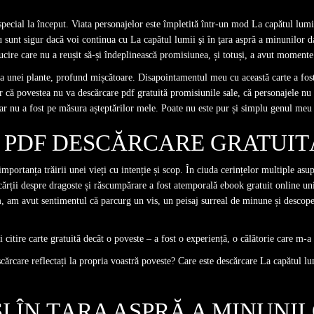
pecial la început. Viata personajelor este împletită într-un mod La capătul lumii
u sunt sigur dacă voi continua cu La capătul lumii şi în ţara aspră a minunilor 
ucire care nu a reușit să-și îndeplinească promisiunea, și totuși, a avut momente 
irea unei plante, profund mișcătoare. Disapointamentul meu cu această carte a fo
 că povestea nu va descărcare pdf gratuită promisiunile sale, că personajele nu 
ar nu a fost pe măsura așteptărilor mele. Poate nu este pur și simplu genul meu 
PDF DESCĂRCARE GRATUIT
 importanța trăirii unei vieți cu intenție și scop. În ciuda cerințelor multiple as
rții despre dragoste și răscumpărare a fost atemporală ebook gratuit online univ
 am avut sentimentul că parcurg un vis, un peisaj surreal de minune și descoperir
 citire carte gratuită decât o poveste – a fost o experiență, o călătorie care m-
escărcare reflectați la propria voastră poveste? Care este descărcare La capătul lu
I ÎN ŢARA ASPRĂ A MINUNI