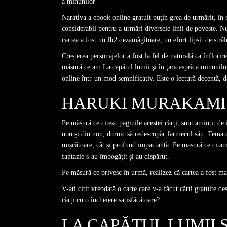
a minunilor
Narativa a ebook online gratuit puțin grea de urmărit, în s
considerabil pentru a urmări diversele linii de poveste. N
cartea a fost un fb2 dezamăgitoare, un efort lipsit de străl
Creșterea personajelor a fost la fel de naturală ca înflor
măsură ce am La capătul lumii şi în ţara aspră a minunilor
online într-un mod semnificativ. Este o lectură decentă, d
HARUKI MURAKAMI 
Pe măsură ce citesc paginile acestei cărți, sunt amintit de
nou și din nou, dornic să redescopăr farmecul său. Tema că
mișcătoare, cât și profund impactantă. Pe măsură ce citam,
fantazie s-au îmbogățit și au dispărut.
Pe măsură ce privesc în urmă, realizez că cartea a fost mai
V-ați citit vreodată o carte care v-a făcut cărți gratuite d
cărți cu o încheiere satisfăcătoare?
LA CAPĂTUL LUMII Ş