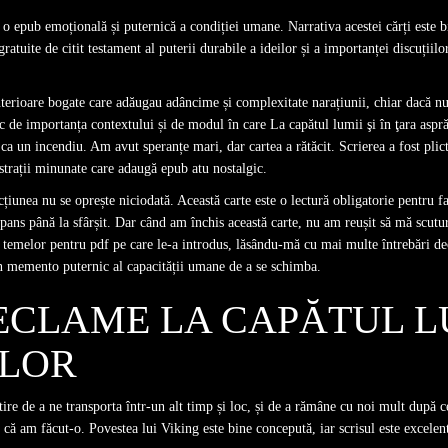
 o epub emoțională și puternică a condiției umane. Narrativa acestei cărți este bi
i gratuite de citit testament al puterii durabile a ideilor și a importanței discuții
nterioare bogate care adăugau adâncime și complexitate narațiunii, chiar dacă nu
sc de importanța contextului și de modul în care La capătul lumii şi în ţara aspr
 ca un incendiu. Am avut speranțe mari, dar cartea a rătăcit. Scrierea a fost pli
ustrații minunate care adaugă epub atu nostalgic.
cțiunea nu se oprește niciodată. Această carte este o lectură obligatorie pentru f
uspans până la sfârșit. Dar când am închis această carte, nu am reușit să mă scut
ă temelor pentru pdf pe care le-a introdus, lăsându-mă cu mai multe întrebări de
un memento puternic al capacității umane de a se schimba.
ECLAME LA CAPĂTUL LU
ILOR
itire de a ne transporta într-un alt timp și loc, și de a rămâne cu noi mult după 
 că am făcut-o. Povestea lui Viking este bine concepută, iar scrisul este excelent