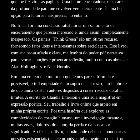
que me fez virar as páginas. Uma leitura encantadora, mas carecia
da profundidade para me envolver verdadeiramente. É uma boa
opção para leitores mais jovens, no entanto.
No final, foi uma conclusão satisfatória, um sentimento de
encerramento que parecia merecido e, ainda assim, completamente
inesperado. Os painéis “Think Green” são um ótimo recurso,
fornecendo fatos úteis e interessantes sobre reciclagem. Este livro,
com sua prosa afiada e clara, me lembra do poder pdf narrativa
para evocar emoções e provocar reflexão, muito como as obras de
Alan Hollinghurst e Nick Hornby.
Em uma era em que muito do que lemos parece fórmula e
previsível, este Tempestade é um sopro de ar fresco, um lembrete
de que ainda existem autores dispostos a correr riscos e desafiar
limites. A escrita de Claudia Emerson é uma aula magistral em
expressão poética. Seu trabalho é livro online que aspiro em
minha própria escrita. Foi uma história que explorou as
complexidades do coração humano, uma investigação tocante e,
muitas vezes, dolorosa do amor, da perda e da busca por
significado. Ao fechar o livro, eu não pude deixar de ponderar as
questões existenciais que ele propôs, minha mente um maelstrom