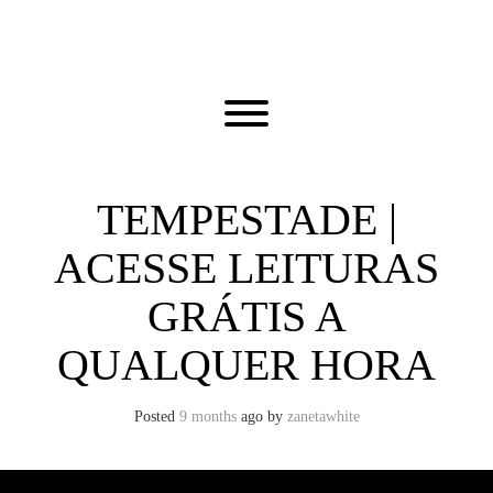
Skip
to
content
Toggle menu visibility.
TEMPESTADE |
ACESSE LEITURAS
GRÁTIS A
QUALQUER HORA
Posted
9 months
ago
by 
zanetawhite