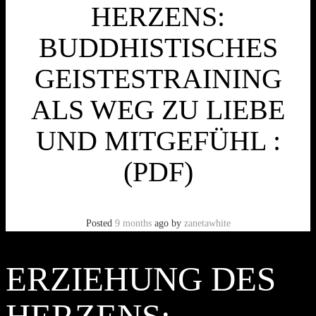
HERZENS:
BUDDHISTISCHES
GEISTESTRAINING
ALS WEG ZU LIEBE
UND MITGEFÜHL :
(PDF)
Posted
9 months
ago
by
zanetawhite
ERZIEHUNG DES