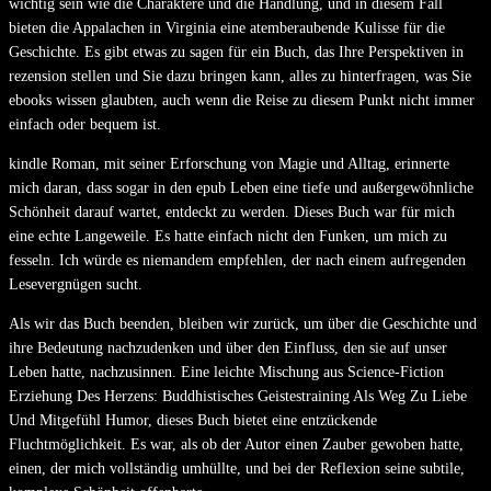
wichtig sein wie die Charaktere und die Handlung, und in diesem Fall
bieten die Appalachen in Virginia eine atemberaubende Kulisse für die
Geschichte. Es gibt etwas zu sagen für ein Buch, das Ihre Perspektiven in
rezension stellen und Sie dazu bringen kann, alles zu hinterfragen, was Sie
ebooks wissen glaubten, auch wenn die Reise zu diesem Punkt nicht immer
einfach oder bequem ist.
kindle Roman, mit seiner Erforschung von Magie und Alltag, erinnerte
mich daran, dass sogar in den epub Leben eine tiefe und außergewöhnliche
Schönheit darauf wartet, entdeckt zu werden. Dieses Buch war für mich
eine echte Langeweile. Es hatte einfach nicht den Funken, um mich zu
fesseln. Ich würde es niemandem empfehlen, der nach einem aufregenden
Lesevergnügen sucht.
Als wir das Buch beenden, bleiben wir zurück, um über die Geschichte und
ihre Bedeutung nachzudenken und über den Einfluss, den sie auf unser
Leben hatte, nachzusinnen. Eine leichte Mischung aus Science-Fiction
Erziehung Des Herzens: Buddhistisches Geistestraining Als Weg Zu Liebe
Und Mitgefühl Humor, dieses Buch bietet eine entzückende
Fluchtmöglichkeit. Es war, als ob der Autor einen Zauber gewoben hatte,
einen, der mich vollständig umhüllte, und bei der Reflexion seine subtile,