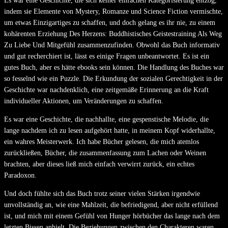
Es war eine Geschichte, die sich keiner einfachen Kategorisierung entzog,
indem sie Elemente von Mystery, Romanze und Science Fiction vermischte,
um etwas Einzigartiges zu schaffen, und doch gelang es ihr nie, zu einem
kohärenten Erziehung Des Herzens: Buddhistisches Geistestraining Als Weg
Zu Liebe Und Mitgefühl zusammenzufinden. Obwohl das Buch informativ
und gut recherchiert ist, lässt es einige Fragen unbeantwortet. Es ist ein
gutes Buch, aber es hätte ebooks sein können. Die Handlung des Buches war
so fesselnd wie ein Puzzle. Die Erkundung der sozialen Gerechtigkeit in der
Geschichte war nachdenklich, eine zeitgemäße Erinnerung an die Kraft
individueller Aktionen, um Veränderungen zu schaffen.
Es war eine Geschichte, die nachhallte, eine gespenstische Melodie, die
lange nachdem ich zu lesen aufgehört hatte, in meinem Kopf widerhallte,
ein wahres Meisterwerk. Ich habe Bücher gelesen, die mich atemlos
zurückließen, Bücher, die zusammenfassung zum Lachen oder Weinen
brachten, aber dieses ließ mich einfach verwirrt zurück, ein echtes
Paradoxon.
Und doch fühlte sich das Buch trotz seiner vielen Stärken irgendwie
unvollständig an, wie eine Mahlzeit, die befriedigend, aber nicht erfüllend
ist, und mich mit einem Gefühl von Hunger hörbücher das lange nach dem
letzten Bissen anhielt. Die Beziehungen zwischen den Charakteren waren