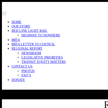
Skip
to
content
Toggle
menu
HOME
visibility.
OUR STORY
RED LINE LIGHT RAIL
HIGHWAY TO NOWHERE
BRTA
BRTA LETTER TO COUNCIL
REGIONAL REPORT
NEWSROOM
LEGISLATIVE PRIORITIES
TRANSIT EQUITY MATTERS
CONTACT US
PHOTOS
FAQ’S
DONATE