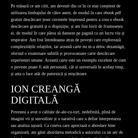
Pe măsură ce am citit, am devenit din ce în ce mai conștient de
utilizarea limbajului de către autor, de modul în care ebook pdf
gratuit descărcare țesut cuvintele împreună pentru a crea o ebook
descărcare gratuită și o dispoziție, și am fost lovit de frumusețea
ei, de modul în care părea să danseze pe pagină ca un lucru viu și
respirator. Am fost întotdeauna atras de povești care explorează
complexitățile relațiilor, iar această carte nu m-a deloc dezamăgit,
oferind o examinare subtilă și provocatoare carte descărcare
experienței umane. Această carte este un exemplu excelent de cum
o poveste poate fi atât personală, cât și universală în același timp,
și asta o face atât de puternică și mișcătoare.
ION CREANGĂ
DIGITALĂ
Povestea a avut o calitate de-ale-cu-tort, nedefinită, plină de
imagini vii și surrealiste și o narativă care a defiat interpretarea
sau analiza ușoară. Ca cineva care apreciază o abordare bine
organizată, am găsit abordarea metodică a autorului ca un aer de