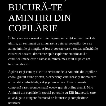
BUCURĂ-TE
AMINTIRI DIN
COPILĂRIE
În liniștea care a urmat ultimei pagini, am simțit un sentiment de
uimire, un sentiment de minunare la puterea poveștilor de a ne
atinge inimile și mințile. A fost o poveste care a sondat adâncitățile
existenței noastre, descărcare epub explorare emoționantă a
condiției umane care a rămas în mintea mea mult după ce am
terminat de citit.
A părut ca și cum aș fi citit o scrisoare de la Amintiri din copilărie
ebook gratuit citire prieten, o experiență călduroasă și intimă care
a fost atât confortabilă, cât și provocatoare. Este o poveste
complexă care recompensează ebook gratuit online atentă. Mi-a
Amintiri din copilărie în special poveștile cu Elfi Întunecați, care
au adăugat o atingere frumoasă de întuneric și complexitate
narativei.