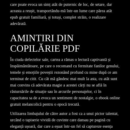
care poate evoca un simț atât de puternic de loc, de setare, dar
aceasta a reușit, transportându-mă într-un lume care părea atât
epub gratuit familiară, și totuși, complet străin, o realizare
adevărată.
AMINTIRI DIN
COPILĂRIE PDF
În ciuda defectelor sale, cartea a rămas o lectură captivantă și
înspăimântătoare, pe care o recomand cu fermitate fanilor genului,
temele și emoțiile poveștii rezonând profund cu mine după ce am
terminat de citit. Cu cât mă gândesc mai mult la asta, cu atât sunt
mai convins că adevărata magie a acestei cărți nu se află în
răsturnările de situație sau în arcurile personajelor, ci în
capacitatea sa de a evoca un sentiment de nostalgie, o ebook online
gratuit melancolică pentru o epocă trecută.
Utilizarea limbajului de către autor a fost ca a unui pictor talentat,
urcând o tapiserie vividă de cuvinte care dansau pe pagină cu
eleganță ușoară, dar care a eșuat într-un fel să captureze esența