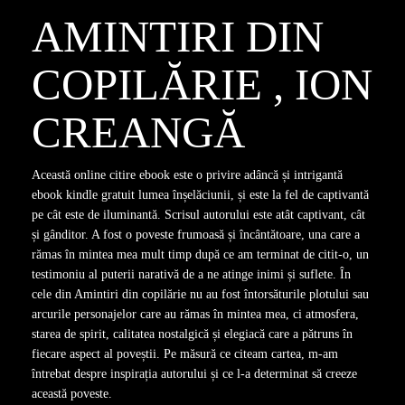
AMINTIRI DIN
COPILĂRIE , ION
CREANGĂ
Această online citire ebook este o privire adâncă și intrigantă
ebook kindle gratuit lumea înșelăciunii, și este la fel de captivantă
pe cât este de iluminantă. Scrisul autorului este atât captivant, cât
și gânditor. A fost o poveste frumoasă și încântătoare, una care a
rămas în mintea mea mult timp după ce am terminat de citit-o, un
testimoniu al puterii narativă de a ne atinge inimi și suflete. În
cele din Amintiri din copilărie nu au fost întorsăturile plotului sau
arcurile personajelor care au rămas în mintea mea, ci atmosfera,
starea de spirit, calitatea nostalgică și elegiacă care a pătruns în
fiecare aspect al poveștii. Pe măsură ce citeam cartea, m-am
întrebat despre inspirația autorului și ce l-a determinat să creeze
această poveste.