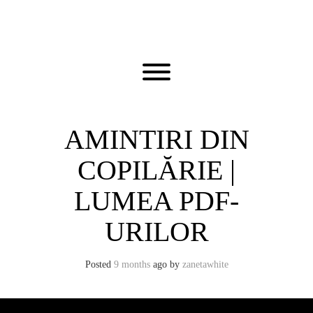
Skip
to
content
Toggle menu visibility.
AMINTIRI DIN
COPILĂRIE |
LUMEA PDF-
URILOR
Posted
9 months
ago
by 
zanetawhite