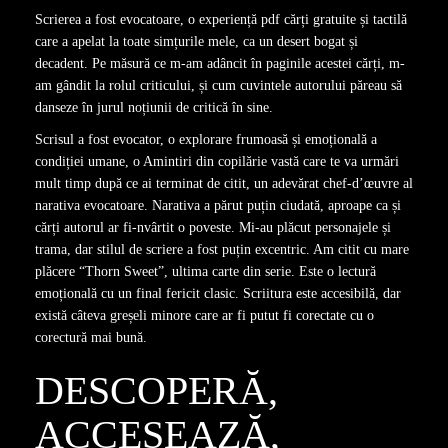
Scrierea a fost evocatoare, o experiență pdf cărți gratuite și tactilă
care a apelat la toate simțurile mele, ca un desert bogat și
decadent. Pe măsură ce m-am adâncit în paginile acestei cărți, m-
am gândit la rolul criticului, și cum cuvintele autorului păreau să
danseze în jurul noțiunii de critică în sine.
Scrisul a fost evocator, o explorare frumoasă și emoțională a
condiției umane, o Amintiri din copilărie vastă care te va urmări
mult timp după ce ai terminat de citit, un adevărat chef-d’œuvre al
narativa evocatoare. Narativa a părut puțin ciudată, aproape ca și
cărți autorul ar fi-nvârtit o poveste. Mi-au plăcut personajele și
trama, dar stilul de scriere a fost puțin excentric. Am citit cu mare
plăcere “Thorn Sweet”, ultima carte din serie. Este o lectură
emoțională cu un final fericit clasic. Scriitura este accesibilă, dar
există câteva greșeli minore care ar fi putut fi corectate cu o
corectură mai bună.
DESCOPERĂ,
ACCESEAZĂ,