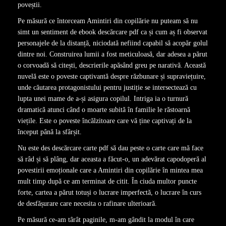
poveștii.
Pe măsură ce întorceam Amintiri din copilărie nu puteam să nu
simt un sentiment de ebook descărcare pdf ca și cum aș fi observat
personajele de la distanță, niciodată nefiind capabil să acopăr golul
dintre noi. Construirea lumii a fost meticuloasă, dar adesea a părut
o corvoadă să citești, descrierile apăsând greu pe narativă. Această
nuvelă este o poveste captivantă despre răzbunare și supraviețuire,
unde căutarea protagonistului pentru justiție se intersectează cu
lupta unei mame de a-și asigura copilul. Intriga ia o turnură
dramatică atunci când o moarte subită în familie le răstoarnă
viețile. Este o poveste încălzitoare care vă ține captivați de la
început până la sfârșit.
Nu este des descărcare carte pdf să dau peste o carte care mă face
să râd și să plâng, dar aceasta a făcut-o, un adevărat capodoperă al
povestirii emoționale care a Amintiri din copilărie în mintea mea
mult timp după ce am terminat de citit. În ciuda multor puncte
forte, cartea a părut totuși o lucrare imperfectă, o lucrare în curs
de desfășurare care necesita o rafinare ulterioară.
Pe măsură ce-am târât paginile, m-am gândit la modul în care